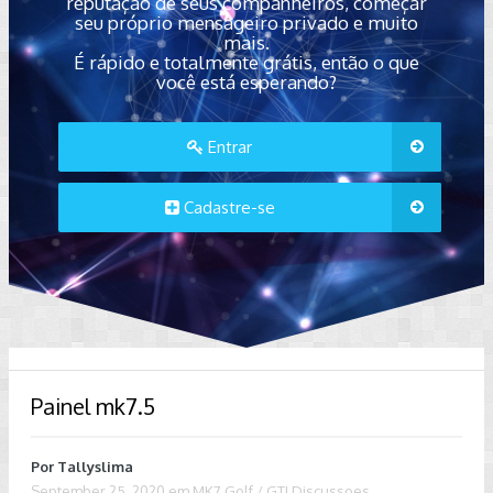
reputação de seus companheiros, começar
seu próprio mensageiro privado e muito
mais.
É rápido e totalmente grátis, então o que
você está esperando?
Entrar
Cadastre-se
Painel mk7.5
Por
Tallyslima
September 25, 2020
em
MK7 Golf / GTI Discussoes