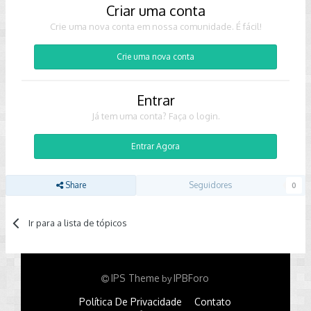
Criar uma conta
Crie uma nova conta em nossa comunidade. É fácil!
Crie uma nova conta
Entrar
Já tem uma conta? Faça o login.
Entrar Agora
Share
Seguidores
0
Ir para a lista de tópicos
IPS Theme
IPBForo
by
Política De Privacidade
Contato