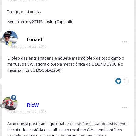
Thiago, e gti ou tsi?
Sent from my XT1572 using Tapatalk
Ismael
Postado
June 22, 2016
O óleo das engrenagens é aquele mesmo óleo de todo câmbio
manual da VW, agora o óleo a mecatrônica do DSG7 DQ200 é o
mesmo FFL2 do DSG6DQ250?
1
RicW
Postado
June 22, 2016
Acho que já postaram aqui qual era esse óleo, quando estávamos
discutindo a estória das falhas e o recall do óleo semi-sintético
pro mineral. Se procurarmos no fórum devemos achar.