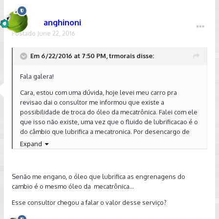
anghinoni
Postado
June 22, 2016
Em 6/22/2016 at 7:50 PM, trmorais disse:
Fala galera!
Cara, estou com uma dúvida, hoje levei meu carro pra
revisao dai o consultor me informou que existe a
possibilidade de troca do óleo da mecatrônica. Falei com ele
que isso não existe, uma vez que o fluido de lubrificacao é o
do câmbio que lubrifica a mecatronica. Por desencargo de
consiencia, gostaria de saber se é empurroterapia ou se
Expand
realmente existe o bendito oleo de lubrificacao da
mecatronica, não sendo os 5L de óleo Pentosin FFL2
(BARATOS!!! 130 reais 1L) que lubrificam o câmbio.
Senão me engano, o óleo que lubrifica as engrenagens do
cambio é o mesmo óleo da mecatrônica...
Valeu galera!
Esse consultor chegou a falar o valor desse serviço?