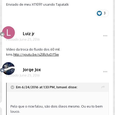
Enviado de meu XT1097 usando Tapatalk
3
Luiz jr
Postado
June 25, 2016
Vídeo da troca do fluido dos 60 mil
kms.
http://youtu.be/s2l8z1uD7Sw
Jorge Jox
Postado
June 25, 2016
Em 6/24/2016 at 1:33 PM, Ismael disse:
Pelo que o ricw falou, são dois óleos mesmo. Ou eu to bem
louco.