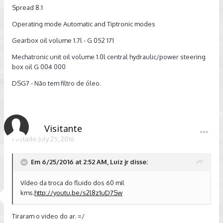
Spread 8.1
Operating mode Automatic and Tiptronic modes
Gearbox oil volume 1.7l - G 052 171
Mechatronic unit oil volume 1.0l central hydraulic/power steering
box oil G 004 000
DSG7 - Não tem filtro de óleo.
Visitante
Postado
July 25, 2016
Em 6/25/2016 at 2:52 AM, Luiz jr disse:
Vídeo da troca do fluido dos 60 mil
kms.
http://youtu.be/s2l8z1uD7Sw
Tiraram o video do ar. =/