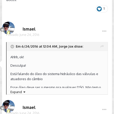
1
Ismael
Postado
June 24, 2016
Em 6/24/2016 at 12:04 AM, Jorge Jox disse:
Ahhh, ok!
Desculpa!
Está falando do óleo do sistema hidráulico das válvulas e
atuadores do câmbio
Esse óleo deve ser o mesmo pra qualquer DSG. Não tem o
Expand
pq de não ser
Ismael
Postado
June 24, 2016