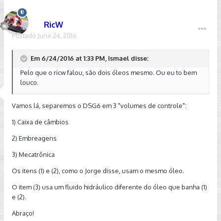
RicW
Postado
June 24, 2016
Em 6/24/2016 at 1:33 PM, Ismael disse:
Pelo que o ricw falou, são dois óleos mesmo. Ou eu to bem
louco.
Vamos lá, separemos o DSG6 em 3 "volumes de controle":
1) Caixa de câmbios
2) Embreagens
3) Mecatrônica
Os itens (1) e (2), como o Jorge disse, usam o mesmo óleo.
O item (3) usa um fluido hidráulico diferente do óleo que banha (1)
e (2).
Abraço!