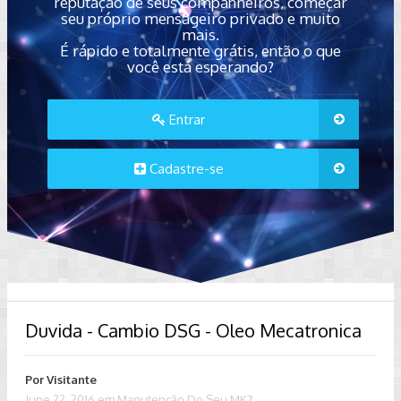
reputação de seus companheiros, começar
seu próprio mensageiro privado e muito
mais.
É rápido e totalmente grátis, então o que
você está esperando?
Entrar
Cadastre-se
Duvida - Cambio DSG - Oleo Mecatronica
Por Visitante
June 22, 2016
em
Manutenção Do Seu MK7