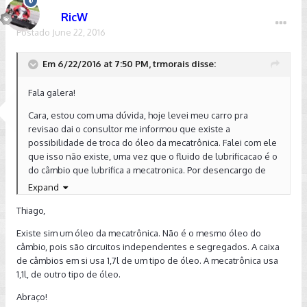
Thiago
RicW
Postado
June 22, 2016
Em 6/22/2016 at 7:50 PM, trmorais disse:
Fala galera!
Cara, estou com uma dúvida, hoje levei meu carro pra
revisao dai o consultor me informou que existe a
possibilidade de troca do óleo da mecatrônica. Falei com ele
que isso não existe, uma vez que o fluido de lubrificacao é o
do câmbio que lubrifica a mecatronica. Por desencargo de
consiencia, gostaria de saber se é empurroterapia ou se
Expand
realmente existe o bendito oleo de lubrificacao da
Thiago,
mecatronica, não sendo os 5L de óleo Pentosin FFL2
(BARATOS!!! 130 reais 1L) que lubrificam o câmbio.
Existe sim um óleo da mecatrônica. Não é o mesmo óleo do
câmbio, pois são circuitos independentes e segregados. A caixa
Valeu galera!
de câmbios em si usa 1,7l de um tipo de óleo. A mecatrônica usa
1,1l, de outro tipo de óleo.
Thiago
Abraço!