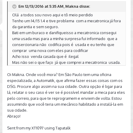
Em 12/13/2016 at 5:35 AM, Makna disse:
Olá a todos sou novo aqui e tô meio perdido
Tenho um 14/15 1.4 e tive problema com a mecatronica já fora
da garantia e sem seguro.
Bati em um buraco e danifiqueisso a mecatronica consegui
uma usada mas para a minha surpresa fui informado que a
consercionaria não codifica pois é usada e eu tenho que
comprar uma nova com eles para codificar
Acho isso venda casada que é ilegal
Mas não sei o que faço já que comprei a mecatronica usada.
Oi Makna. Onde você mora? Em São Paulo tem uma oficina
especializada, a Automatik, que afirma fazer essas coisas com os
DSG. Procure algo assim na sua cidade. Outra opção é ligar para
lá, relatar o seu caso é ver se é possível mandar a meca para eles
pelo correio, para que te reprogramem e enviem de volta. Estou
assumindo que você teria um mecânico habilitado a instalá-la em
sua cidade.
Abraço!
Sent from my XT1097 using Tapatalk