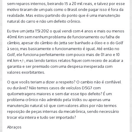
sem reparos internos, beirando 15 a 20 mil reais, e talvez por esse
motivo tiraram de um país como o Brasil onde pagar isso é fora da
realidade. Mas estou partindo do ponto que é uma manutenção
natural do carro e não um defeito crônico.
Eu tive um Jetta TSI 2012 o qual vendi com 4 anos e mais ou menos
40mil Km sem nenhum problema de funcionamento ou falha de
câmbio, apesar do câmbio do Jetta ser banhado a óleo e o do Golf
à seco, mas basicamente o funcionamento é igual. Até então no
Golf, ele funciona perfeitamente com pouco mais de 01 ano e 10
mil km +/-, mas lendo tantos relatos fiquei com receio de acabar a
garantia e ser premiado com uma despesa inesperada com
valores exorbitantes.
O que vocês teriam a dizer a respeito? O cambio não é confiável
ou durável? Não temos casos de veículos DSG7 com
quilometragens maiores e sem dar esse tipo defeito? É um
problema crônico não admitido pela Volks ou apenas uma
manutenção natural só que com valores altos por não termos
reposição de peças internas da mecatrônica, sendo necessário
trocar ela inteira e tudo ser importado?
Abraços