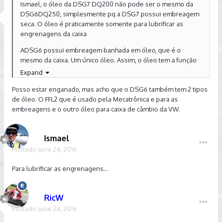
Ismael, o óleo da DSG7 DQ200 não pode ser o mesmo da
DSG6DQ250, simplesmente pq a DSG7 possui embreagem
seca. O óleo é praticamente somente para lubrificar as
engrenagens da caixa
ADSG6 possui embreagem banhada em óleo, que é o
mesmo da caixa. Um único óleo. Assim, o óleo tem a função
de lubrificar as engrenagens da caixa e tbm resfriar os
Expand
discos da embreagem
Posso estar enganado, mas acho que o DSG6 também tem 2 tipos
de óleo. O FFL2 que é usado pela Mecatrônica e para as
embreagens e o outro óleo para caixa de câmbio da VW.
Ismael
Postado
June 24, 2016
Para lubrificar as engrenagens...
RicW
Postado
June 24, 2016