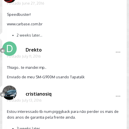
Postado
June 27, 2016
Speedbuster!
www.carbase.com.br
2 weeks later...
Drekto
Postado
July 11, 2016
Thiago.. te mandei mp..
Enviado de meu SM-G900M usando Tapatalk
cristianosiq
Postado
July 13, 2016
Estou interessado tb num piggyback para não perder os mais de
dois anos de garantia pela frente ainda.
3 weeks later...