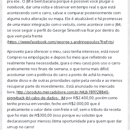
pra ele.. O JB1 é bem bacana porque é possível você plugar o
Mas ja vi o pessoal falar de otimos ganhos com racechip,
notebook, dar uma volta e observar em tempo real o que está
unichip, speed booster. Em numeros no dinamometro até
acontecendo com o carro, salvar e comparar posteriormente com
maiores que os do JB1.
alguma outra alteração ou mapa. Ele é atualizável e há promessas
de uma maior integração com o veículo, como acontece com o JB4,
se voce seguir o perfil do George Smooth vai ficar por dentro do
Existe algum tipo de consenso de qual a melhor piggyback?
que vem pela frente
(
https://www.facebook.com/george.s.andrinopoulos?fref=ts
)
Aproveito para oferecer o meu, caso tenha interesse, está novo!
Comprei na empolgação e depois fui meio que refletindo se
realmente havia necessidade, (para o meu caso) pois uso o carro
praticamente nos finais de semana, o que torna mais difícil
acostumar com a potência do carro a ponto de achá-lo manco,
diante disso e de outras prioridades optei pela venda e ao menos
recuperar parte do investimento.. Está anunciado no mercado
livre,
http://produto.mercadolivre.com.br/MLB-789728840-
piggyback-jb1-cabo-de-dados-_JM
por R$2.400,00, porém como
tenho pressa em vender, fecho em R$2.000,00 que é
praticamente o valor dele com frete e iof, sem o tributo da receita
que foi mais de R$300,00 (isso porque eu solicitei que
declarassem por menos) ótima oportunidade para quem quer dar
um up no carro!