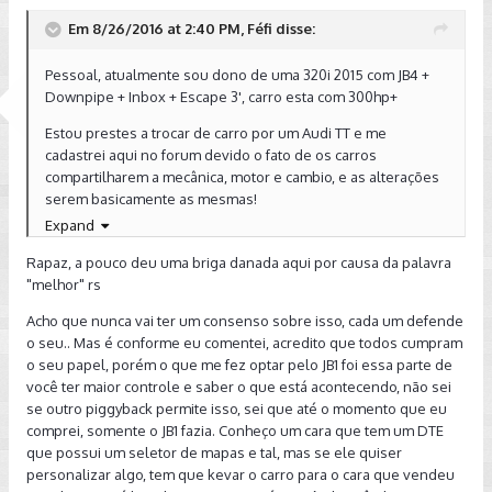
Em 8/26/2016 at 2:40 PM, Féfi disse:
Pessoal, atualmente sou dono de uma 320i 2015 com JB4 +
Downpipe + Inbox + Escape 3', carro esta com 300hp+
Estou prestes a trocar de carro por um Audi TT e me
cadastrei aqui no forum devido o fato de os carros
compartilharem a mecânica, motor e cambio, e as alterações
serem basicamente as mesmas!
Expand
Compartilho da duvida do criador do tópico. Ja pesquisei a
respeito e conversei com preparadores que falaram que
Rapaz, a pouco deu uma briga danada aqui por causa da palavra
para essa mecânica, diferentemente da BMW, a opção que
"melhor" rs
mais rende é Remap e não piggyback. Mas não estous
Acho que nunca vai ter um consenso sobre isso, cada um defende
disposto a fazer remap, então mesmo que fique um pouco
o seu.. Mas é conforme eu comentei, acredito que todos cumpram
abaixo vou ir de piggyback mesmo!
o seu papel, porém o que me fez optar pelo JB1 foi essa parte de
você ter maior controle e saber o que está acontecendo, não sei
se outro piggyback permite isso, sei que até o momento que eu
Por ter JB4 acabo tendendo um pouco ao JB1, gosto muito do
comprei, somente o JB1 fazia. Conheço um cara que tem um DTE
pessoal da burger e da opção de customizar o mapa, tirar os
que possui um seletor de mapas e tal, mas se ele quiser
logs e etc.
personalizar algo, tem que kevar o carro para o cara que vendeu