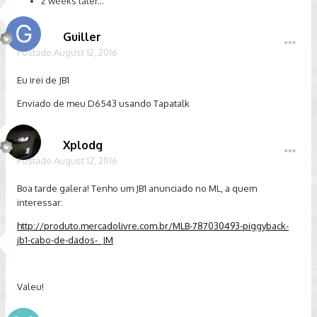
2 weeks later...
Guiller
Postado
August 12, 2016
Eu irei de JB1
Enviado de meu D6543 usando Tapatalk
Xplodg
Postado
August 12, 2016
Boa tarde galera! Tenho um JB1 anunciado no ML, a quem
interessar:
http://produto.mercadolivre.com.br/MLB-787030493-piggyback-
jb1-cabo-de-dados-_JM
Valeu!