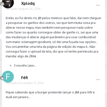
Xplodg
Postado
August 26, 2016
Então, eu fui direto no JB1 pelos motivos que falei, dai nem cheguei
a pesquisar os ganhos dos outros, sei que tem muita coisa pra
alterar nesse mapa, mas também nem pesquisei nada sobre
como fazer ou quanto consegue obter de ganho rs, sei que uma
das mudanças é alterar algum parâmetro pra usar combustível
com maior octanagem (podium), só dei uma fuçada nas opções..
Vou encaminhar uma tela da página de edição do mapa 6.. Não
consegui fazer o upload da tela, diz que só tenho permissão pra
mandar algo de 286k
3 months later...
Féfi
Postado
December 9, 2016
Fiquei sabendo que a burger pretende lançar o JB4 para VW e
Audi em Janeiro...