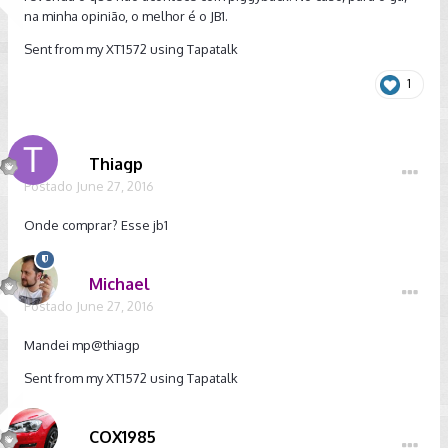
na minha opinião, o melhor é o JB1.
Sent from my XT1572 using Tapatalk
1
Thiagp
Postado
June 27, 2016
Onde comprar? Esse jb1
Michael
Postado
June 27, 2016
Mandei mp
@thiagp
Sent from my XT1572 using Tapatalk
COX1985