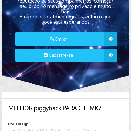
reputação de seus companheiros, começar
seu próprio mensageiro privado e muito
mais.
É rápido e totalmente grátis, então o que
você está esperando?
Entrar
Cadastre-se
MELHOR piggyback PARA GTI MK7
Por
Thiagp
June 25, 2016
em
GTI 2.0T Motor / Escape / Tuning