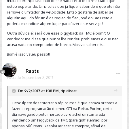
muita diferença caso não desse nada certo ou o resultado que
estou esperando. Uma coisa que já fiquei sabendo é que ele não
remove o limitador de velocidade. Então gostaria de saber se
alguém aqui do fórum é da região de São José do Rio Preto e
poderia me indicar algum lugar para fazer este serviço?
Outra dúvida é: será que esse piggyback da TMC é bom?: O
vendedor me disse que nunca lhe rendeu problemas e que não
acusa nada no computador de bordo. Mas vai saber né....
Bom é isso valeu pessol!
Rapts
Postado
September 2, 2017
Em 9/2/2017 at 1:38 PM, rip disse:
Desculpem desenterrar o tópico mas é que estava prestes a
fazer a reprogramação do meu GTI na Reiko. Porém, certo
dia navegando pelo mercado livre achei um camarada
vendendo um Piggyback da TMC (para golf alemão) por
apenas 500 reais. Resolvi arriscar e comprar, afinal de