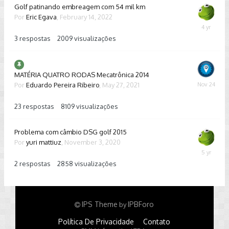
Golf patinando embreagem com 54 mil km
Por
Eric Egava
,
February 14, 2022
March
5,
3
respostas
2009
visualizações
2022
MATÉRIA QUATRO RODAS Mecatrônica 2014
Por
Eduardo Pereira Ribeiro
,
May 27, 2021
Novembe
24,
2025
23
respostas
8109
visualizações
Problema com câmbio DSG golf 2015
Por
yuri mattiuz
,
November 3, 2020
Novembe
3,
2
respostas
2858
visualizações
2020
IPS Theme
IPBForo
by
Política De Privacidade
Contato