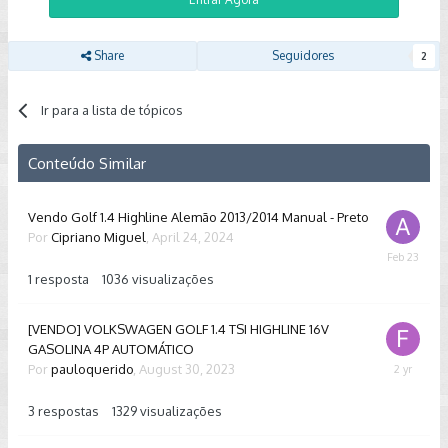
Share
Seguidores
2
Ir para a lista de tópicos
Conteúdo Similar
Vendo Golf 1.4 Highline Alemão 2013/2014 Manual - Preto
Por
Cipriano Miguel
,
April 24, 2024
February
23
1
resposta
1036
visualizações
[VENDO] VOLKSWAGEN GOLF 1.4 TSI HIGHLINE 16V
GASOLINA 4P AUTOMÁTICO
Por
pauloquerido
,
August 30, 2023
Septembe
29,
2023
3
respostas
1329
visualizações