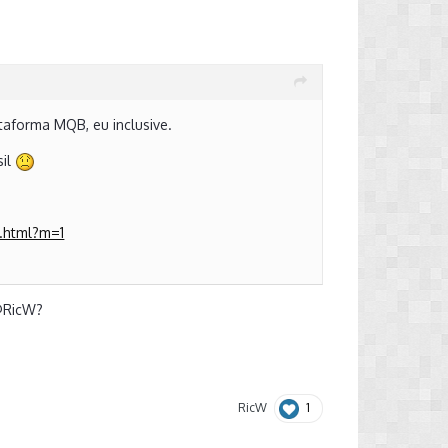
taforma MQB, eu inclusive.
sil
e.html?m=1
RicW
?
1
RicW