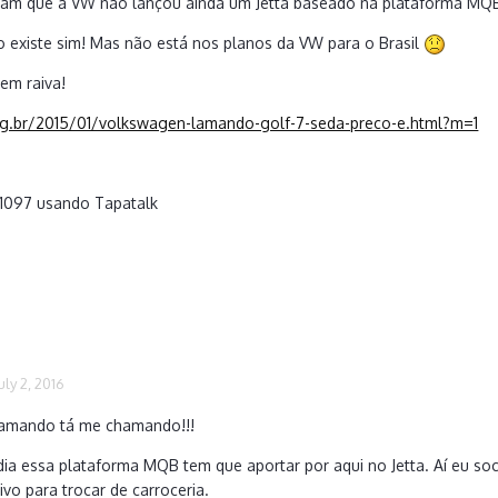
tam que a VW não lançou ainda um Jetta baseado na plataforma MQB,
rro existe sim! Mas não está nos planos da VW para o Brasil
sem raiva!
og.br/2015/01/volkswagen-lamando-golf-7-seda-preco-e.html?m=1
1097 usando Tapatalk
uly 2, 2016
 Lamando tá me chamando!!!
ia essa plataforma MQB tem que aportar por aqui no Jetta. Aí eu soc
vo para trocar de carroceria.