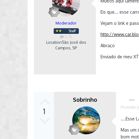
Muitos aqui lamen
Eis que... esse ca
Moderador
Vejam o link e pas
http://www.car.bl
2.7k
Location
São José dos
Abraço
Campos, SP
Enviado de meu XT
Sobrinho
Postado
J
1
....Esse
Mas um d
bom moti