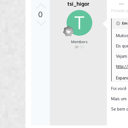
tsi_higor
Postado
J
0
Em 
Muitos
Members
Eis qu
511
Vejam 
http:
Abraç
Expa
Envia
Foi você
Mais um 
Se bem q