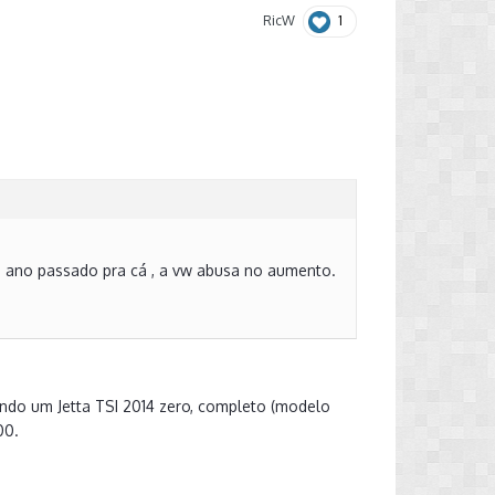
1
RicW
 do ano passado pra cá , a vw abusa no aumento.
ndo um Jetta TSI 2014 zero, completo (modelo
00.