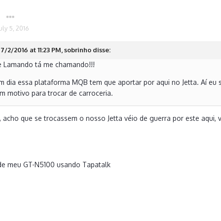
uly 5, 2016
7/2/2016 at 11:23 PM, sobrinho disse:
se Lamando tá me chamando!!!
 dia essa plataforma MQB tem que aportar por aqui no Jetta. Aí eu s
 motivo para trocar de carroceria.
, acho que se trocassem o nosso Jetta véio de guerra por este aqui,
de meu GT-N5100 usando Tapatalk