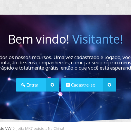
Bem vindo!
Visitante!
dos os nossos recursos. Uma vez cadastrado e logado, você
 reputação de seus companheiros, começar seu próprio men
rápido e totalmente grátis, então o que você está esperan
Entrar
Cadastre-se
do VW
Jetta MK7 existe... Na China!