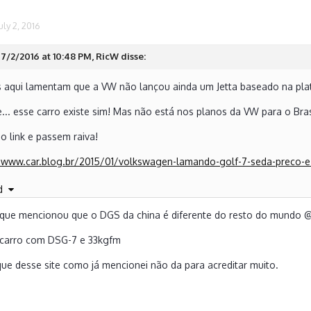
uly 2, 2016
7/2/2016 at 10:48 PM, RicW disse:
 aqui lamentam que a VW não lançou ainda um Jetta baseado na pla
e... esse carro existe sim! Mas não está nos planos da VW para o Bra
o link e passem raiva!
//www.car.blog.br/2015/01/volkswagen-lamando-golf-7-seda-preco-
o
nd
do de meu XT1097 usando Tapatalk
 que mencionou que o DGS da china é diferente do resto do mundo
@
carro com DSG-7 e 33kgfm
ue desse site como já mencionei não da para acreditar muito.