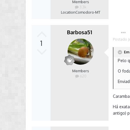
Members
3.3k
Location
Comodoro-MT
Barbosa51
Postado
J
1
Em 
Pelo q
Members
O foda
620
Envia
Caramba.
Há exata
antigo) 