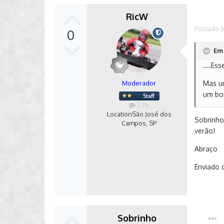
RicW
Autor
Postado
J
0
Em 
....Es
Moderador
Mas um
um bom
2.7k
Location
São José dos
Sobrinho
Campos, SP
verão!
Abraço
Enviado 
Sobrinho