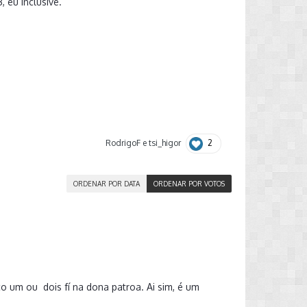
 eu inclusive.
2
RodrigoF
e
tsi_higor
ORDENAR POR DATA
ORDENAR POR VOTOS
o um ou dois fí na dona patroa. Ai sim, é um