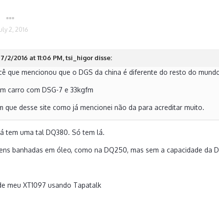
uly 2, 2016
7/2/2016 at 11:06 PM, tsi_higor disse:
ocê que mencionou que o DGS da china é diferente do resto do mun
um carro com DSG-7 e 33kgfm
 que desse site como já mencionei não da para acreditar muito.
 Lá tem uma tal DQ380. Só tem lá.
ens banhadas em óleo, como na DQ250, mas sem a capacidade da 
de meu XT1097 usando Tapatalk