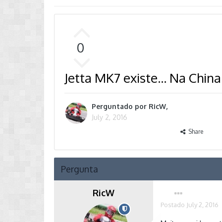
0
Jetta MK7 existe... Na China
Perguntado por
RicW
,
July 2, 2016
Share
Pergunta
RicW
Postado
July 2, 2016