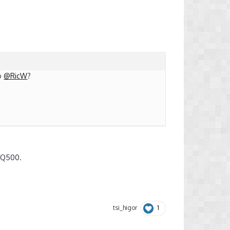
do
@RicW
?
DQ500.
1
tsi_higor