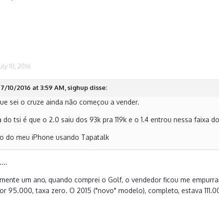
uly 10, 2016
7/10/2016 at 3:59 AM, sighup disse:
ue sei o cruze ainda não começou a vender.
 do tsi é que o 2.0 saiu dos 93k pra 119k e o 1.4 entrou nessa faixa
do do meu iPhone usando Tapatalk
...
mente um ano, quando comprei o Golf, o vendedor ficou me empurra
por 95.000, taxa zero. O 2015 ("novo" modelo), completo, estava 111.0