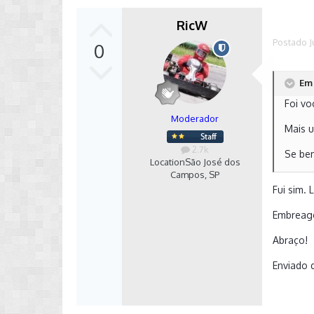
RicW
Autor
Postado
J
0
Em 
Foi v
Moderador
Mais 
2.7k
Se bem
Location
São José dos
Campos, SP
Fui sim.
Embreag
Abraço!
Enviado 