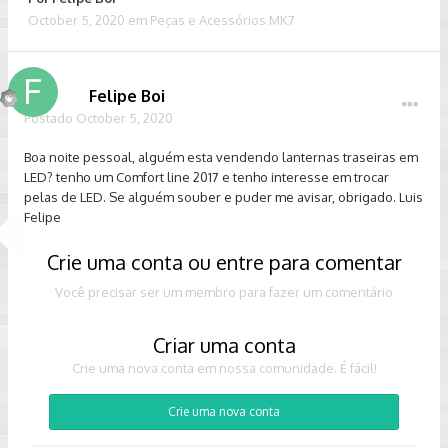
October 5, 2020
em
Peças e Acessórios MK7
Felipe Boi
Postado
October 5, 2020
Boa noite pessoal, alguém esta vendendo lanternas traseiras em
LED? tenho um Comfort line 2017 e tenho interesse em trocar
pelas de LED. Se alguém souber e puder me avisar, obrigado. Luis
Felipe
Crie uma conta ou entre para comentar
Você precisar ser um membro para fazer um comentário
Criar uma conta
Crie uma nova conta em nossa comunidade. É fácil!
Crie uma nova conta