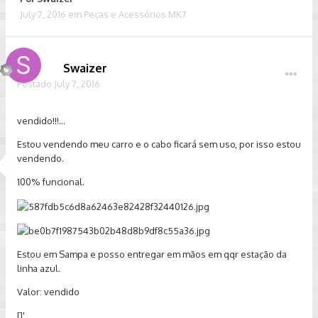
July 7, 2016
em
Peças e Acessórios MK7
Swaizer
Postado
July 7, 2016
vendido!!!...
Estou vendendo meu carro e o cabo ficará sem uso, por isso estou
vendendo.
100% funcional.
Estou em Sampa e posso entregar em mãos em qqr estação da
linha azul.
Valor: vendido
[]'