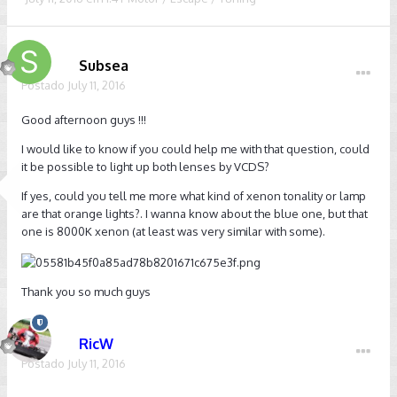
Subsea
Postado
July 11, 2016
Good afternoon guys !!!
I would like to know if you could help me with that question, could
it be possible to light up both lenses by VCDS?
If yes, could you tell me more what kind of xenon tonality or lamp
are that orange lights?. I wanna know about the blue one, but that
one is 8000K xenon (at least was very similar with some).
Thank you so much guys
RicW
Postado
July 11, 2016