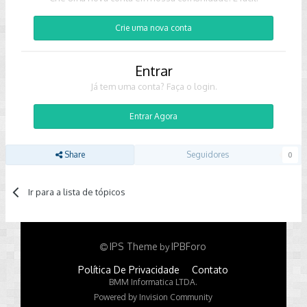
Crie uma nova conta
Entrar
Já tem uma conta? Faça o login.
Entrar Agora
Share
Seguidores
0
Ir para a lista de tópicos
IPS Theme
IPBForo
by
Política De Privacidade
Contato
BMM Informatica LTDA.
Powered by Invision Community