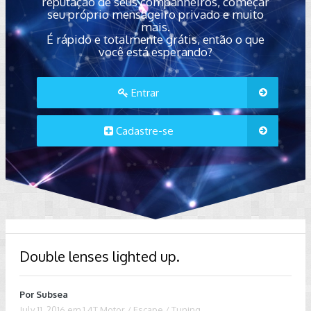
reputação de seus companheiros, começar
seu próprio mensageiro privado e muito
mais.
É rápido e totalmente grátis, então o que
você está esperando?
Entrar
Cadastre-se
Double lenses lighted up.
Por
Subsea
July 11, 2016
em
1.4T Motor / Escape / Tuning