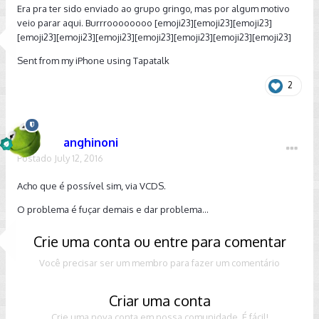
Era pra ter sido enviado ao grupo gringo, mas por algum motivo
veio parar aqui. Burrroooooooo [emoji23][emoji23][emoji23]
[emoji23][emoji23][emoji23][emoji23][emoji23][emoji23][emoji23]
Sent from my iPhone using Tapatalk
2
anghinoni
Postado
July 12, 2016
Acho que é possível sim, via VCDS.
O problema é fuçar demais e dar problema...
Crie uma conta ou entre para comentar
Você precisar ser um membro para fazer um comentário
Criar uma conta
Crie uma nova conta em nossa comunidade. É fácil!