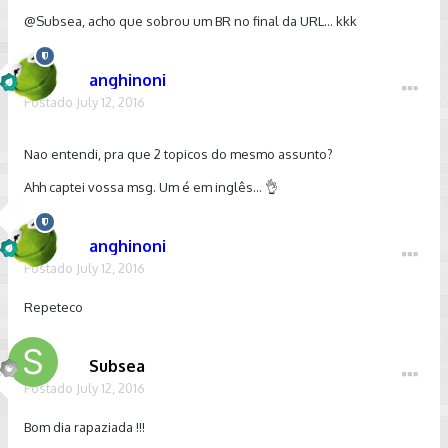
@Subsea
, acho que sobrou um BR no final da URL... kkk
anghinoni
Postado
July 12, 2016
Nao entendi, pra que 2 topicos do mesmo assunto?
Ahh captei vossa msg. Um é em inglês... 👌
anghinoni
Postado
July 12, 2016
Repeteco
Subsea
Postado
July 12, 2016
Bom dia rapaziada !!!