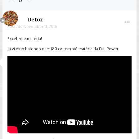
0
Detoz
Postado
November 11, 2016
Excelente matéria!
Ja vi dino batendo qse 180 cv, tem até matéria da Full Power.