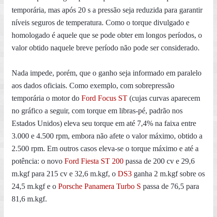
temporária, mas após 20 s a pressão seja reduzida para garantir
níveis seguros de temperatura. Como o torque divulgado e
homologado é aquele que se pode obter em longos períodos, o
valor obtido naquele breve período não pode ser considerado.
Nada impede, porém, que o ganho seja informado em paralelo
aos dados oficiais. Como exemplo, com sobrepressão
temporária o motor do
Ford Focus ST
(cujas curvas aparecem
no gráfico a seguir, com torque em libras-pé, padrão nos
Estados Unidos) eleva seu torque em até 7,4% na faixa entre
3.000 e 4.500 rpm, embora não afete o valor máximo, obtido a
2.500 rpm. Em outros casos eleva-se o torque máximo e até a
potência: o novo
Ford Fiesta ST 200
passa de 200 cv e 29,6
m.kgf para 215 cv e 32,6 m.kgf, o
DS3
ganha 2 m.kgf sobre os
24,5 m.kgf e o
Porsche Panamera Turbo S
passa de 76,5 para
81,6 m.kgf.