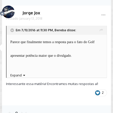
Jorge Jox
Postado
January 13, 2018
Em 7/11/2016 at 11:30 PM, Bereba disse:
Parece que finalmente temos a resposta para o fato do Golf
apresentar potência maior que o divulgado.
Expand
Interessante essa matéria! Encontramos muitas respostas aí!
2
http://bestcars.uol.com.br/bc/mais/
cons-tecnico/turbo-a-