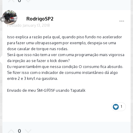
0
sobrepressao-temporaria-e-a-
RodrigoSP2
Postado
January 13, 2018
potencia-efetiva/
Isso explica a razão pela qual, quando piso fundo no acelerador
para fazer uma ultrapassagem por exemplo, despeja-se uma
dose cavalar de torque nas rodas.
Será que isso não tem a ver com uma programação mais vigorosa
Turbo: a sobrepressão temporária
da injeção ao se fazer o kick down?
Eu reparei também que nessa condição O consumo fica absurdo.
Se fizer isso com o indicador de consumo instantâneo dá algo
e a potência efetiva
entre 2 e 3 km/l na gasolina.
21/06/2016
Enviado de meu SM-G935F usando Tapatalk
Facebook
Twitter
Google+
WhatsApp
LinkedIn
Emai
l
1
Qual seria a explicação para potências e torques medidos
em dinamômetro de carros turbo sempre serem maiores
0
que os divulgados pelo fabricante? Por exemplo, o