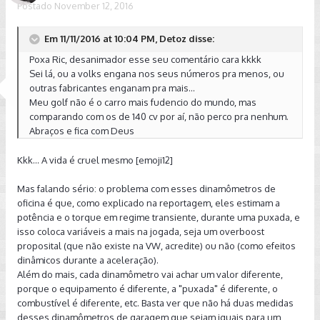
Postado
November 12, 2016
Em 11/11/2016 at 10:04 PM, Detoz disse:
Poxa Ric, desanimador esse seu comentário cara kkkk
Sei lá, ou a volks engana nos seus números pra menos, ou
outras fabricantes enganam pra mais...
Meu golf não é o carro mais fudencio do mundo, mas
comparando com os de 140 cv por aí, não perco pra nenhum.
Abraços e fica com Deus
Kkk... A vida é cruel mesmo [emoji12]
Mas falando sério: o problema com esses dinamômetros de
oficina é que, como explicado na reportagem, eles estimam a
potência e o torque em regime transiente, durante uma puxada, e
isso coloca variáveis a mais na jogada, seja um overboost
proposital (que não existe na VW, acredite) ou não (como efeitos
dinâmicos durante a aceleração).
Além do mais, cada dinamômetro vai achar um valor diferente,
porque o equipamento é diferente, a "puxada" é diferente, o
combustível é diferente, etc. Basta ver que não há duas medidas
desses dinamômetros de garagem que sejam iguais para um