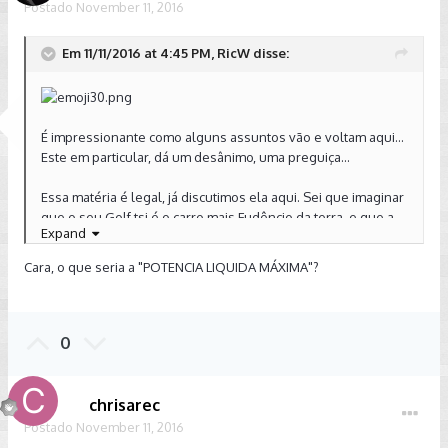
Postado
November 11, 2016
Em 11/11/2016 at 4:45 PM, RicW disse:
É impressionante como alguns assuntos vão e voltam aqui...
Este em particular, dá um desânimo, uma preguiça...
Essa matéria é legal, já discutimos ela aqui. Sei que imaginar
que o seu Golf tsi é o carro mais Fudêncio da terra, e que a
Expand
VW mente nos números, diminuindo eles por algum motivo
obscuro, alguma conspiração, é algo muito sedutor. Mas não
Cara, o que seria a "POTENCIA LIQUIDA MÁXIMA"?
adianta tentar se enganar: o seu Golf, medido da forma
padronizada pela SAE, DIN e outras, tem 140 CV e 25,5 kgf*m
de torque.
0
De resto, fazem contas questionáveis, assumem coisas que
o fabricante não diz, comparam bananas com laranjas e ficam
se auto-enganando.
chrisarec
Postado
November 11, 2016
Divirtam-se, mais uma vez.