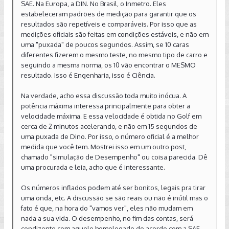
SAE. Na Europa, a DIN. No Brasil, o Inmetro. Eles
estabeleceram padrões de medição para garantir que os
resultados são repetíveis e comparáveis. Por isso que as
medições oficiais são feitas em condições estáveis, e não em
uma "puxada" de poucos segundos. Assim, se 10 caras
diferentes fizerem o mesmo teste, no mesmo tipo de carro e
seguindo a mesma norma, os 10 vão encontrar o MESMO
resultado. Isso é Engenharia, isso é Ciência.
Na verdade, acho essa discussão toda muito inócua. A
potência máxima interessa principalmente para obter a
velocidade máxima. E essa velocidade é obtida no Golf em
cerca de 2 minutos acelerando, e não em 15 segundos de
uma puxada de Dino. Por isso, o número oficial é a melhor
medida que você tem. Mostrei isso em um outro post,
chamado "simulação de Desempenho" ou coisa parecida. Dê
uma procurada e leia, acho que é interessante.
Os números inflados podem até ser bonitos, legais pra tirar
uma onda, etc. A discussão se são reais ou não é inútil mas o
fato é que, na hora do "vamos ver", eles não mudam em
nada a sua vida. O desempenho, no fim das contas, será
condizente com aquele homologado de acordo com a SAE