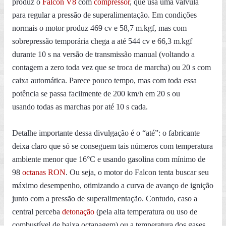
produz o
Falcon V8
com
compressor
, que usa uma válvula
para regular a pressão de superalimentação. Em condições
normais o motor produz 469 cv e 58,7 m.kgf, mas com
sobrepressão temporária chega a até 544 cv e 66,3 m.kgf
durante 10 s na versão de transmissão manual (voltando a
contagem a zero toda vez que se troca de marcha) ou 20 s com
caixa automática. Parece pouco tempo, mas com toda essa
potência se passa facilmente de 200 km/h em 20 s ou
usando todas as marchas por até 10 s cada.
Detalhe importante dessa divulgação é o “até”: o fabricante
deixa claro que só se conseguem tais números com temperatura
ambiente menor que 16°C e usando gasolina com mínimo de
98
octanas RON
. Ou seja, o motor do Falcon tenta buscar seu
máximo desempenho, otimizando a curva de avanço de ignição
junto com a pressão de superalimentação. Contudo, caso a
central perceba
detonação
(pela alta temperatura ou uso de
combustível de baixa octanagem) ou a temperatura dos gases