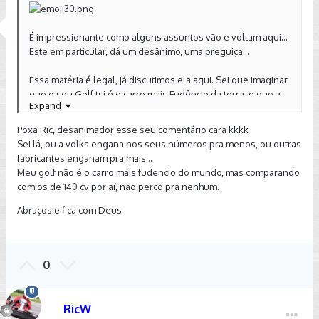
É impressionante como alguns assuntos vão e voltam aqui...
Este em particular, dá um desânimo, uma preguiça...
Essa matéria é legal, já discutimos ela aqui. Sei que imaginar
que o seu Golf tsi é o carro mais Fudêncio da terra, e que a
Expand
VW mente nos números, diminuindo eles por algum motivo
obscuro, alguma conspiração, é algo muito sedutor. Mas não
Poxa Ric, desanimador esse seu comentário cara kkkk
adianta tentar se enganar: o seu Golf, medido da forma
Sei lá, ou a volks engana nos seus números pra menos, ou outras
padronizada pela SAE, DIN e outras, tem 140 CV e 25,5 kgf*m
fabricantes enganam pra mais...
de torque.
Meu golf não é o carro mais fudencio do mundo, mas comparando
com os de 140 cv por aí, não perco pra nenhum.
De resto, fazem contas questionáveis, assumem coisas que
o fabricante não diz, comparam bananas com laranjas e ficam
Abraços e fica com Deus
se auto-enganando.
Divirtam-se, mais uma vez.
0
Sent from my XT1095 using Tapatalk
RicW