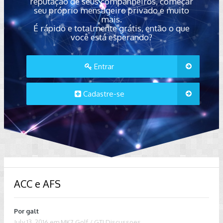
reputação de seus companheiros, começar
seu próprio mensageiro privado e muito
mais.
É rápido e totalmente grátis, então o que
você está esperando?
Entrar
Cadastre-se
ACC e AFS
Por
galt
July 13, 2016
em
MK7 Golf / GTI Discussoes