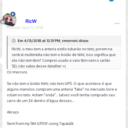
RicW
Postado
April 13, 2018
Em 4/13/2018 at 12:31 PM, rmorroni disse:
RicW, o meu tem a antena estilo tubarão no teto, porem na
central multimidia não tem o botão de NAV, isso significa que
ele não tem tbm? Comprei usado e veio tbm sem o cartão
SD, não sabia desse detalhe! =(
Oi rmorroni.
Se não tem o botão NAV, não tem GPS. O que acontece é que
alguns manolos compram uma antena "fake" no mercado livre e
colam no teto. Acham "onda"... talvez você tenha comprado seu
carro de um Zé dentro d'água desses...
Abraço
Sent from my SM-G935F using Tapatalk