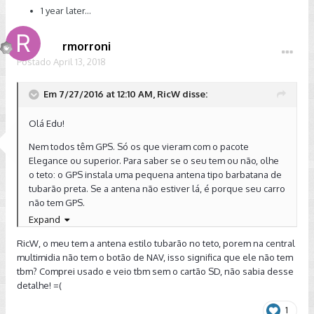
1 year later...
rmorroni
Postado
April 13, 2018
Em 7/27/2016 at 12:10 AM, RicW disse:
Olá Edu!
Nem todos têm GPS. Só os que vieram com o pacote
Elegance ou superior. Para saber se o seu tem ou não, olhe
o teto: o GPS instala uma pequena antena tipo barbatana de
tubarão preta. Se a antena não estiver lá, é porque seu carro
não tem GPS.
Expand
Abraço!
RicW, o meu tem a antena estilo tubarão no teto, porem na central
Enviado de meu XT1097 usando Tapatalk
multimidia não tem o botão de NAV, isso significa que ele não tem
tbm? Comprei usado e veio tbm sem o cartão SD, não sabia desse
detalhe! =(
1