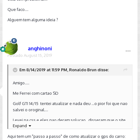
Que faco....
Alguem tem alguma ideia ?
anghinoni
Postado
August 15, 2019
Em 8/14/2019 at 11:59 PM, Ronaldo Brun disse:
Amigo.....
Me Ferrei com cartao SD
Golf GTI 14/15 tentei atualizar e nada deu ...o pior foi que nao
salvei o oroginal....
Levei na css e eles nao deram solucao...disseram que o site
Expand
da vw esta com problema....
Aqui tem um "passo a passo" de como atualizar o gps do carro:
Que faco....