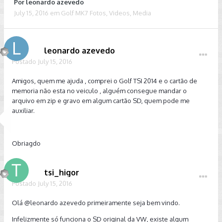
Por
leonardo azevedo
July 15, 2016
em
Golf MK7 Fotos, Videos, Media
leonardo azevedo
Postado
July 15, 2016
Amigos, quem me ajuda , comprei o Golf TSI 2014 e o cartão de
memoria não esta no veiculo , alguém consegue mandar o
arquivo em zip e gravo em algum cartão SD, quem pode me
auxiliar.
Obriagdo
tsi_higor
Postado
July 15, 2016
Olá
@leonardo azevedo
primeiramente seja bem vindo.
Infelizmente só funciona o SD original da VW, existe algum