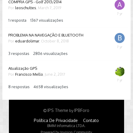
COMPRA GPS - Golf 2013/2014
Por
leoschultes
,
March 7, 2019
March
7,
1
resposta
1367
visualizações
2019
PROBLEMA NA NAVEGAÇÃO E BLUETOOTH
Por
eduardolimar
,
October 8, 2018
Novembe
20,
3
respostas
2806
visualizações
2018
Atualização GPS
Por
Francisco Mello
,
June 2, 2017
Decembe
22,
8
respostas
4658
visualizações
2018
IPS Theme
IPBForo
by
Política De Privacidade
Contato
BMM Informatica LTDA.
Powered by Invision Community