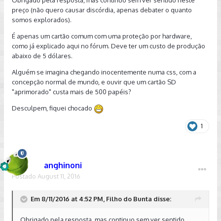
Obrigado pela resposta, mas continuo sem ver sentido neste
slot, vai na Central e pede pra atualizar, demora cerca de 2 a
preço (não quero causar discórdia, apenas debater o quanto
4 horas para copiar e o carro deve estar ligado.
somos explorados).
Abraços!
É apenas um cartão comum com uma proteção por hardware,
como já explicado aqui no fórum. Deve ter um custo de produção
abaixo de 5 dólares.
Alguém se imagina chegando inocentemente numa css, com a
concepção normal de mundo, e ouvir que um cartão SD
"aprimorado" custa mais de 500 papéis?
Desculpem, fiquei chocado
1
anghinoni
Postado
August 11, 2016
Em 8/11/2016 at 4:52 PM, Filho do Bunta disse:
Obrigado pela resposta, mas continuo sem ver sentido