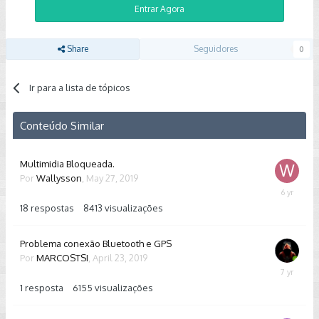
Entrar Agora
Share
Seguidores
0
Ir para a lista de tópicos
Conteúdo Similar
Multimidia Bloqueada.
Por
Wallysson
,
May 27, 2019
April
27,
18
respostas
8413
visualizações
2020
Problema conexão Bluetooth e GPS
Por
MARCOSTSI
,
April 23, 2019
April
24,
1
resposta
6155
visualizações
2019