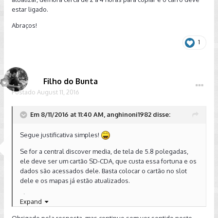
estar ligado.
Abraços!
1
Filho do Bunta
Postado
August 11, 2016
Em 8/11/2016 at 11:40 AM, anghinoni1982 disse:
Segue justificativa simples!
Se for a central discover media, de tela de 5.8 polegadas,
ele deve ser um cartão SD-CDA, que custa essa fortuna e os
dados são acessados dele. Basta colocar o cartão no slot
dele e os mapas já estão atualizados.
Já se for a central discover media pro de tela de 8
Expand
polegadas, qualquer cartão serve, pois os dados serão
copiados para um HD interno no carro! Coloca o cartão no