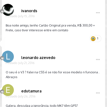
ivanords
Postado
July 15, 2016
Boa noite amigo, tenho Cartão Original pra venda, R$ 300,00 +
Frete, caso tiver interesse entre em contato
1
leonardo azevedo
Postado
July 21, 2016
O seu é o V3 ? Falei na CSS é se não for esse modelo n funciona .
Abraços
edutamura
Postado
July 26, 2016
Galera, desculpa a ignorância, todo MK7 têm GPS?