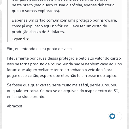
neste preço (não quero causar discórdia, apenas debater o
quanto somos explorados).
É apenas um cartão comum com uma proteção por hardware,
como já explicado aqui no fórum. Deve ter um custo de
produção abaixo de 5 dólares.
Expand
Alguém se imagina chegando inocentemente numa css, com
a concepção normal de mundo, e ouvir que um cartão SD
Sim, eu entendo o seu ponto de vista.
"aprimorado" custa mais de 500 papéis?
Infelizmente por causa dessa proteção e pelo alto valor do cartão,
Desculpem, fiquei chocado
isso se torna produto de roubo. Ainda não vi nenhum caso aqui no
forum que algum meliante tenha arrombado o veiculo só pra
pegar esse cartão, espero que eles não leiam esse meu tópico.
Se fosse qualquer cartão, seria muito mais fácil, perdeu, roubou
ou qualquer coisa. Coloca-se os arquivos do mapa dentro do SD,
enfia no slot e pronto.
Abraços!
1