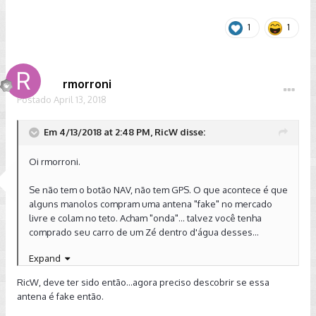
1
1
rmorroni
Postado
April 13, 2018
Em 4/13/2018 at 2:48 PM, RicW disse:
Oi rmorroni.
Se não tem o botão NAV, não tem GPS. O que acontece é que
alguns manolos compram uma antena "fake" no mercado
livre e colam no teto. Acham "onda"... talvez você tenha
comprado seu carro de um Zé dentro d'água desses...
Expand
Abraço
RicW, deve ter sido então...agora preciso descobrir se essa
Sent from my SM-G935F using Tapatalk
antena é fake então.