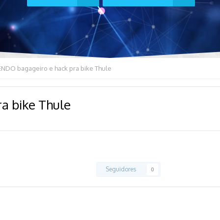
ENDO bagageiro e hack pra bike Thule
a bike Thule
7
Seguidores
0