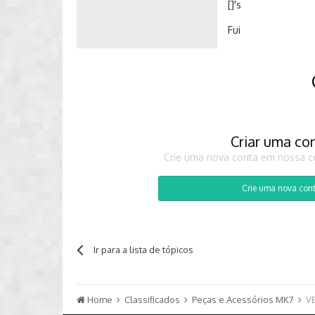
[]'s
Fui
Criar uma co
Crie uma nova conta em nossa co
Crie uma nova con
Ir para a lista de tópicos
Home
Classificados
Peças e Acessórios MK7
V