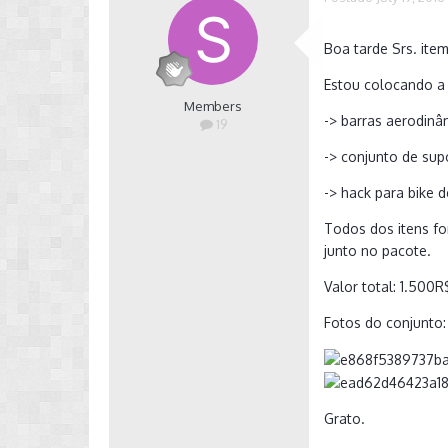
Boa tarde Srs. ite
Estou colocando a 
Members
-> barras aerodinâm
19
-> conjunto de sup
-> hack para bike 
Todos dos itens f
junto no pacote.
Valor total: 1.500
Fotos do conjunto:
Grato.