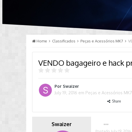
Home
Classificados
Peças e Acessórios MK7
V
VENDO bagageiro e hack pr
Por
Swaizer
July 19, 2016
em
Peças e Acessórios MK
Share
Swaizer
Postado
July 19, 2016