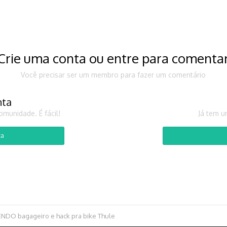
Crie uma conta ou entre para comenta
Você precisar ser um membro para fazer um comentário
nta
munidade. É fácil!
Já tem u
ta
ENDO bagageiro e hack pra bike Thule