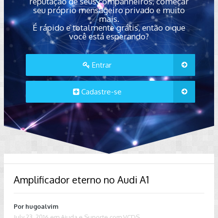
reputação de seus companheiros, começar
seu próprio mensageiro privado e muito
mais.
É rápido e totalmente grátis, então o que
você está esperando?
Entrar
Cadastre-se
Amplificador eterno no Audi A1
Por
hugoalvim
July 23, 2016
em
Ajuda e Suporte com VCDS