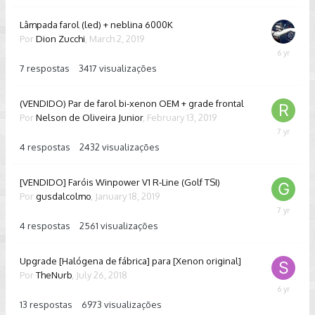
2019
Lâmpada farol (led) + neblina 6000K
Por
Dion Zucchi
,
March 2, 2019
February
13,
7
respostas
3417
visualizações
2020
(VENDIDO) Par de farol bi-xenon OEM + grade frontal
Por
Nelson de Oliveira Junior
,
February 13, 2019
February
25,
4
respostas
2432
visualizações
2019
[VENDIDO] Faróis Winpower V1 R-Line (Golf TSI)
Por
gusdalcolmo
,
January 18, 2019
February
24,
4
respostas
2561
visualizações
2019
Upgrade [Halógena de fábrica] para [Xenon original]
Por
TheNurb
,
July 26, 2018
August
9,
13
respostas
6973
visualizações