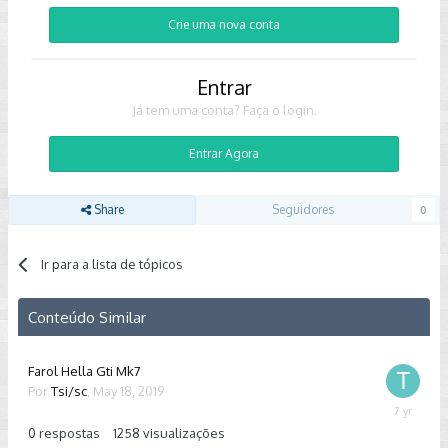
Crie uma nova conta
Entrar
Já tem uma conta? Faça o login.
Entrar Agora
Share
Seguidores
0
Ir para a lista de tópicos
Conteúdo Similar
Farol Hella Gti Mk7
Por
Tsi/sc
,
May 18, 2019
May
18,
0
respostas
1258
visualizações