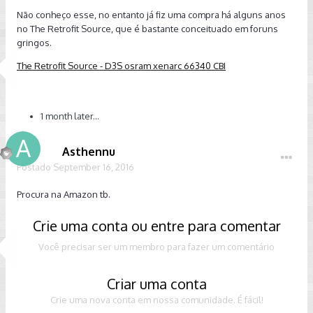
Não conheço esse, no entanto já fiz uma compra há alguns anos
no The Retrofit Source, que é bastante conceituado em foruns
gringos.
The Retrofit Source - D3S osram xenarc 66340 CBI
1 month later...
Asthennu
Postado
September 16, 2016
Procura na Amazon tb.
Crie uma conta ou entre para comentar
Você precisar ser um membro para fazer um comentário
Criar uma conta
Crie uma nova conta em nossa comunidade. É fácil!