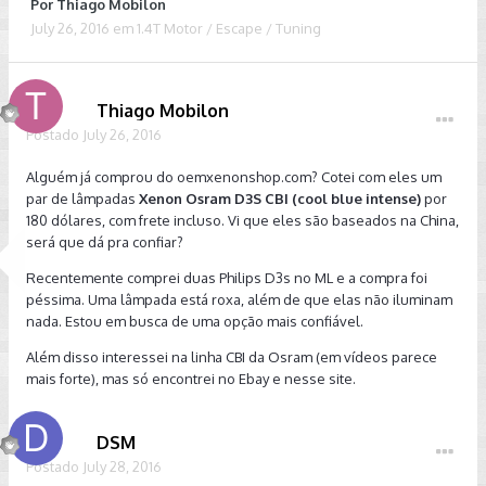
Por
Thiago Mobilon
July 26, 2016
em
1.4T Motor / Escape / Tuning
Thiago Mobilon
Postado
July 26, 2016
Alguém já comprou do oemxenonshop.com? Cotei com eles um
par de lâmpadas
Xenon Osram D3S CBI (cool blue intense)
por
180 dólares, com frete incluso. Vi que eles são baseados na China,
será que dá pra confiar?
Recentemente comprei duas Philips D3s no ML e a compra foi
péssima. Uma lâmpada está roxa, além de que elas não iluminam
nada. Estou em busca de uma opção mais confiável.
Além disso interessei na linha CBI da Osram (em vídeos parece
mais forte), mas só encontrei no Ebay e nesse site.
DSM
Postado
July 28, 2016