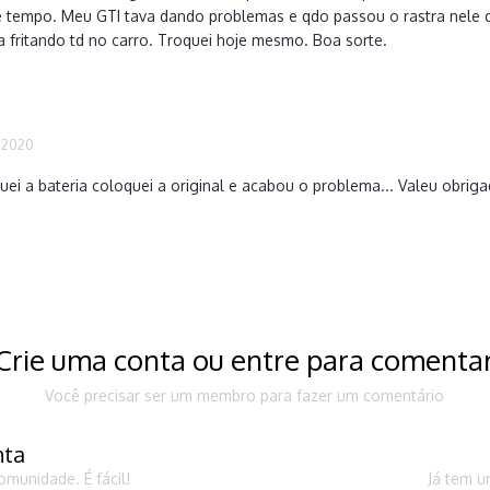
de tempo. Meu GTI tava dando problemas e qdo passou o rastra nele
 fritando td no carro. Troquei hoje mesmo. Boa sorte.
 2020
uei a bateria coloquei a original e acabou o problema... Valeu obrig
Crie uma conta ou entre para comenta
Você precisar ser um membro para fazer um comentário
nta
munidade. É fácil!
Já tem u