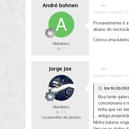
André bohnen
Postado
October 20,
Provavelmente é a
abaixo do necessá
Coloca uma bateri
Members
20
Jorge Jox
Postado
October 20,
Em 10/20/2020
Boa tarde galera
conceionaria e 
Members
tinha que ser el
3.8k
antigo propriet
Location
Rio de Janeiro
Minha bateria origi
Veja se os dados d