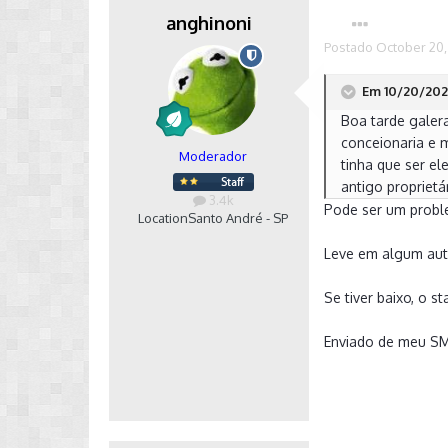
anghinoni
Postado
October 20,
Em 10/20/2020
Boa tarde galera
conceionaria e 
Moderador
tinha que ser el
antigo propriet
3.4k
Pode ser um probl
Location
Santo André - SP
Leve em algum auto
Se tiver baixo, o s
Enviado de meu S