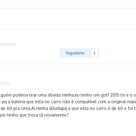
scussoes
Seguidores
2
 2020
lguém poderia tirar uma dúvida minha,eu tenho um golf 2015 tsi e o s
 pq a bateria que esta no carro não é compatível com a original mai
de 60 pra cima.Ai minha dúvidapq a que esta no carro é de 60 e foi 
 que tenho que troca lá novamente?