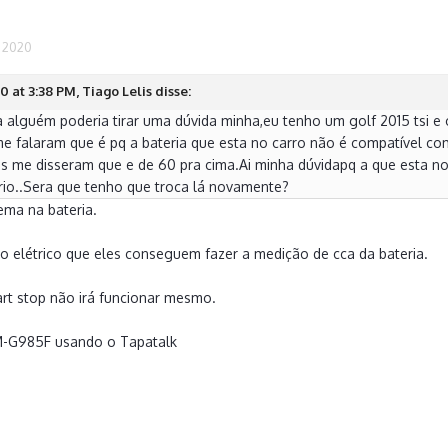
 2020
 at 3:38 PM, Tiago Lelis disse:
 alguém poderia tirar uma dúvida minha,eu tenho um golf 2015 tsi e o
me falaram que é pq a bateria que esta no carro não é compatível co
es me disseram que e de 60 pra cima.Ai minha dúvidapq a que esta no
ário..Sera que tenho que troca lá novamente?
ema na bateria.
 elétrico que eles conseguem fazer a medição de cca da bateria.
tart stop não irá funcionar mesmo.
M-G985F usando o Tapatalk