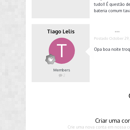
tudo!! É questão 
bateria comum tava
Tiago Lelis
Autor
Postado
October 29,
Opa boa noite troq
Members
2
Criar uma co
Crie uma nova conta em nossa co