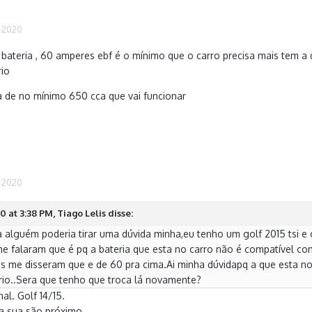
 2020
 bateria , 60 amperes ebf é o mínimo que o carro precisa mais tem
rio
a de no mínimo 650 cca que vai funcionar
 2020
 at 3:38 PM, Tiago Lelis disse:
 alguém poderia tirar uma dúvida minha,eu tenho um golf 2015 tsi e o
me falaram que é pq a bateria que esta no carro não é compatível co
es me disseram que e de 60 pra cima.Ai minha dúvidapq a que esta no
ário..Sera que tenho que troca lá novamente?
nal. Golf 14/15.
a sua são próximo.