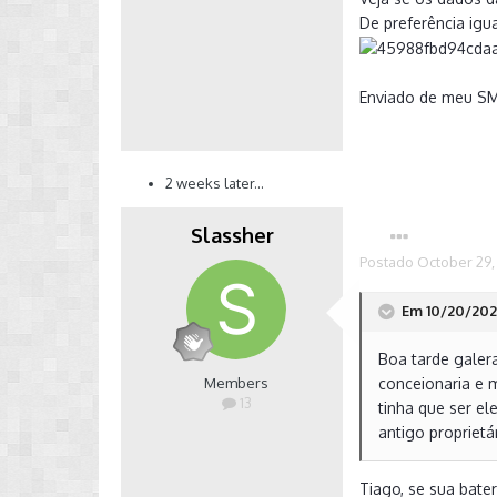
De preferência igu
Enviado de meu S
2 weeks later...
Slassher
Postado
October 29,
Em 10/20/2020
Boa tarde galera
Members
conceionaria e 
13
tinha que ser el
antigo propriet
Tiago, se sua bater