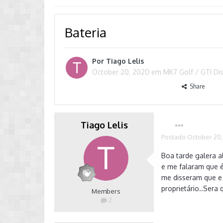
Bateria
Por
Tiago Lelis
October 20, 2020
em
MK7 Golf / GTI Di
Share
Tiago Lelis
Postado
October 20,
Boa tarde galera a
e me falaram que é
me disseram que e 
proprietário..Sera
Members
2