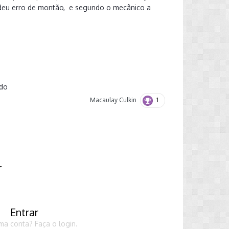
 deu erro de montão, e segundo o mecânico a
ado
1
Macaulay Culkin
r
Entrar
ma conta? Faça o login.