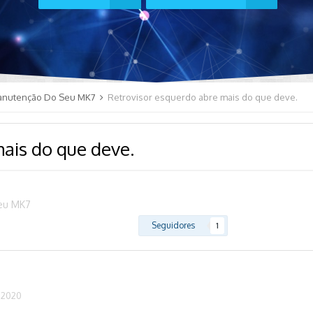
anutenção Do Seu MK7
Retrovisor esquerdo abre mais do que deve.
ais do que deve.
eu MK7
Seguidores
1
 2020