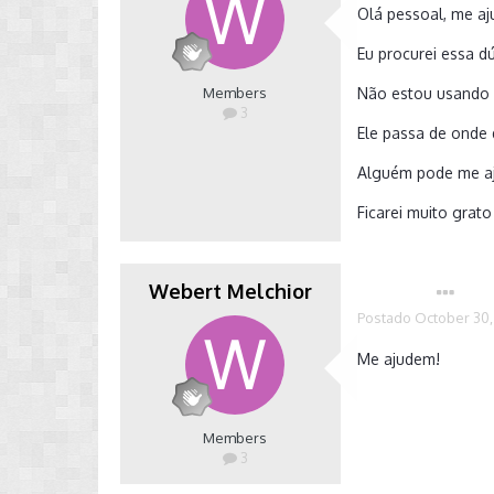
Olá pessoal, me a
Eu procurei essa 
Members
Não estou usando o
3
Ele passa de onde 
Alguém pode me a
Ficarei muito grat
Webert Melchior
Autor
Postado
October 30,
Me ajudem!
Members
3