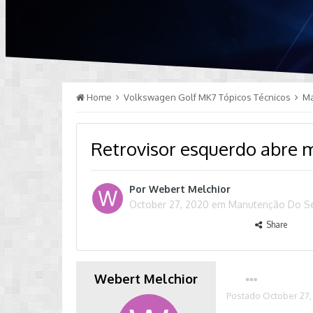
Home
Volkswagen Golf MK7 Tópicos Técnicos
M
Retrovisor esquerdo abre m
Por
Webert Melchior
October 27, 2020
em
Manutenção Do S
Share
Webert Melchior
Postado
October 27,