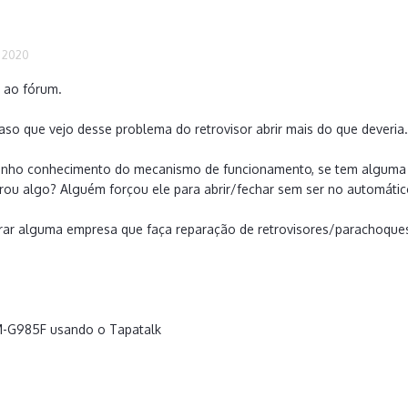
 2020
 ao fórum.
caso que vejo desse problema do retrovisor abrir mais do que deveria
enho conhecimento do mecanismo de funcionamento, se tem alguma tr
rou algo? Alguém forçou ele para abrir/fechar sem ser no automáti
rar alguma empresa que faça reparação de retrovisores/parachoques
M-G985F usando o Tapatalk