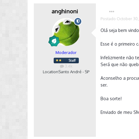
anghinoni
Postado
October 30,
Olá seja bem vindo
Esse é o primeiro 
Moderador
Infelizmente não t
Será que não queb
3.4k
Location
Santo André - SP
Aconselho a procu
ser.
Boa sorte!
Enviado de meu S