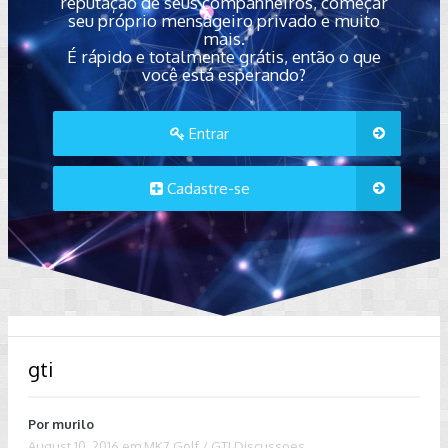
reputação de seus companheiros, começar
seu próprio mensageiro privado e muito
mais.
É rápido e totalmente grátis, então o que
você está esperando?
Entrar
Cadastre-se
gti
Por
murilo
August 10, 2016
em
MK7 Golf / GTI Discussoes