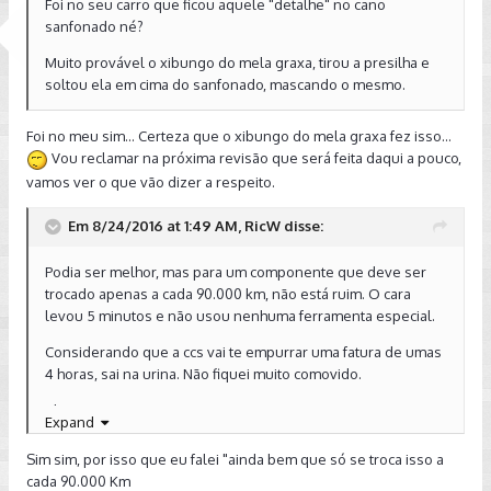
Foi no seu carro que ficou aquele "detalhe" no cano
sanfonado né?
Muito provável o xibungo do mela graxa, tirou a presilha e
soltou ela em cima do sanfonado, mascando o mesmo.
Foi no meu sim... Certeza que o xibungo do mela graxa fez isso...
Vou reclamar na próxima revisão que será feita daqui a pouco,
vamos ver o que vão dizer a respeito.
Em 8/24/2016 at 1:49 AM, RicW disse:
Podia ser melhor, mas para um componente que deve ser
trocado apenas a cada 90.000 km, não está ruim. O cara
levou 5 minutos e não usou nenhuma ferramenta especial.
Considerando que a ccs vai te empurrar uma fatura de umas
4 horas, sai na urina. Não fiquei muito comovido.
Abraço!
Expand
Enviado de meu XT1097 usando Tapatalk
Sim sim, por isso que eu falei "ainda bem que só se troca isso a
cada 90.000 Km