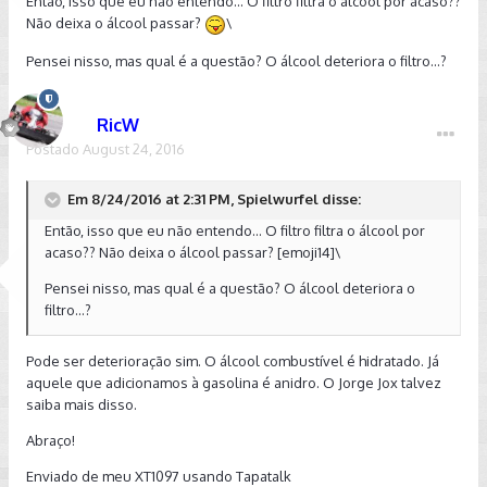
Então, isso que eu não entendo... O filtro filtra o álcool por acaso??
Não deixa o álcool passar?
\
Pensei nisso, mas qual é a questão? O álcool deteriora o filtro...?
RicW
Postado
August 24, 2016
Em 8/24/2016 at 2:31 PM, Spielwurfel disse:
Então, isso que eu não entendo... O filtro filtra o álcool por
acaso?? Não deixa o álcool passar? [emoji14]\
Pensei nisso, mas qual é a questão? O álcool deteriora o
filtro...?
Pode ser deterioração sim. O álcool combustível é hidratado. Já
aquele que adicionamos à gasolina é anidro. O Jorge Jox talvez
saiba mais disso.
Abraço!
Enviado de meu XT1097 usando Tapatalk