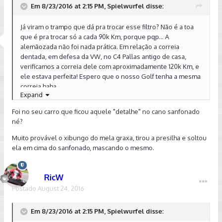
Em 8/23/2016 at 2:15 PM, Spielwurfel disse:
Já viram o trampo que dá pra trocar esse filtro? Não é a toa
que é pra trocar só a cada 90k Km, porque pqp... A
alemãozada não foi nada prática. Em relação a correia
dentada, em defesa da VW, no C4 Pallas antigo de casa,
verificamos a correia dele com aproximadamente 120k Km, e
ele estava perfeita! Espero que o nosso Golf tenha a mesma
correia haha
Expand
Foi no seu carro que ficou aquele "detalhe" no cano sanfonado
né?
Muito provável o xibungo do mela graxa, tirou a presilha e soltou
ela em cima do sanfonado, mascando o mesmo.
RicW
Postado
August 24, 2016
Em 8/23/2016 at 2:15 PM, Spielwurfel disse: