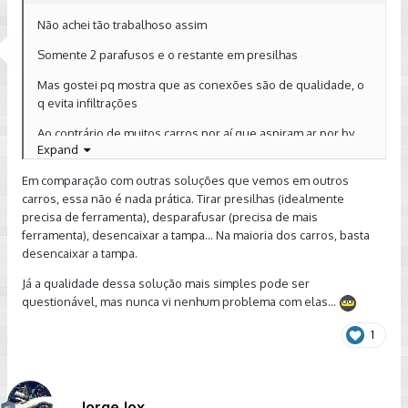
Não achei tão trabalhoso assim
Somente 2 parafusos e o restante em presilhas
Mas gostei pq mostra que as conexões são de qualidade, o
q evita infiltrações
Ao contrário de muitos carros por aí que aspiram ar por by
Expand
pass
Em comparação com outras soluções que vemos em outros
E o vídeo é legal, já aprendi, caso fique com o carro por mais
carros, essa não é nada prática. Tirar presilhas (idealmente
de 3 anos
precisa de ferramenta), desparafusar (precisa de mais
ferramenta), desencaixar a tampa... Na maioria dos carros, basta
desencaixar a tampa.
Já a qualidade dessa solução mais simples pode ser
questionável, mas nunca vi nenhum problema com elas...
1
Jorge Jox