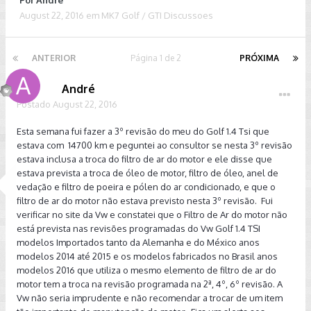
Por
André
August 22, 2016
em
MK7 Golf / GTI Discussoes
ANTERIOR
Página 1 de 2
PRÓXIMA
André
Postado
August 22, 2016
Esta semana fui fazer a 3º revisão do meu do Golf 1.4 Tsi que
estava com 14700 km e peguntei ao consultor se nesta 3º revisão
estava inclusa a troca do filtro de ar do motor e ele disse que
estava prevista a troca de óleo de motor, filtro de óleo, anel de
vedação e filtro de poeira e pólen do ar condicionado, e que o
filtro de ar do motor não estava previsto nesta 3º revisão. Fui
verificar no site da Vw e constatei que o Filtro de Ar do motor não
está prevista nas revisões programadas do Vw Golf 1.4 TSI
modelos Importados tanto da Alemanha e do México anos
modelos 2014 até 2015 e os modelos fabricados no Brasil anos
modelos 2016 que utiliza o mesmo elemento de filtro de ar do
motor tem a troca na revisão programada na 2ª, 4º, 6º revisão. A
Vw não seria imprudente e não recomendar a trocar de um item