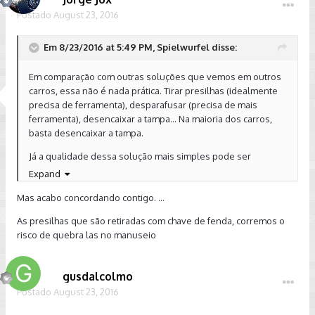
Postado
August 23, 2016
Em 8/23/2016 at 5:49 PM, Spielwurfel disse:
Em comparação com outras soluções que vemos em outros
carros, essa não é nada prática. Tirar presilhas (idealmente
precisa de ferramenta), desparafusar (precisa de mais
ferramenta), desencaixar a tampa... Na maioria dos carros,
basta desencaixar a tampa.
Já a qualidade dessa solução mais simples pode ser
questionável, mas nunca vi nenhum problema com elas...
Expand
Mas acabo concordando contigo. ...
As presilhas que são retiradas com chave de fenda, corremos o
risco de quebra las no manuseio
gusdalcolmo
Postado
August 23, 2016