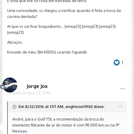
E olha que ele só roda em estradas de terra.
Uma curiosidade, vc chegou a verificar quando é feita a troca da
correia dentada?
Aí que vc vai ficar boquiaberto... [emoji23] [emoji23] [emoji23]
[emoji23]
Abraços.
Enviado de meu SM-N920G usando Tapatalk
1
Jorge Jox
Postado
August 22, 2016
Em 8/22/2016 at 1:57 AM, anghinoni1982 disse:
André, para o Golf TSI, a recomendação da troca do
elemento filtrante de ar do motor é com 90.000 km ou na 9°
Revisao.