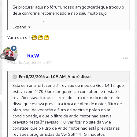
Se procurar aqui no fórum, nosso amigo
@cardeque
trocou o
dele conforme recomendado e não saiu muito sujo.
E olha que ele só roda em estradas de terra.
Expand
Uma curiosidade, vc chegou a verificar quando é feita a troca
Vai mesmo!!!
da correia dentada?
Aí que vc vai ficar boquiaberto...
RicW
Postado
August 22, 2016
Abraços.
Em 8/22/2016 at 1:09 AM, André disse:
Enviado de meu SM-N920G usando Tapatalk
Esta semana fui fazer a 3º revisão do meu do Golf 1.4 Tsi que
estava com 14700 km e peguntei ao consultor se nesta 3º
revisão estava inclusa a troca do filtro de ar do motor e ele
disse que estava prevista a troca de óleo de motor, filtro de
óleo, anel de vedação e filtro de poeira e pólen do ar
condicionado, e que o filtro de ar do motor não estava
previsto nesta 3º revisão. Fui verificar no site da Vw e
constatei que o Filtro de Ar do motor não está prevista nas
revisões programadas do Vw Golf 1.4 TSI modelos