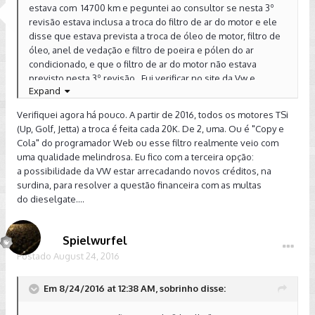
estava com 14700 km e peguntei ao consultor se nesta 3º
revisão estava inclusa a troca do filtro de ar do motor e ele
disse que estava prevista a troca de óleo de motor, filtro de
óleo, anel de vedação e filtro de poeira e pólen do ar
condicionado, e que o filtro de ar do motor não estava
previsto nesta 3º revisão. Fui verificar no site da Vw e
Expand
constatei que o Filtro de Ar do motor não está prevista nas
revisões programadas do Vw Golf 1.4 TSI modelos
Verifiquei agora há pouco. A partir de 2016, todos os motores TSi
Importados tanto da Alemanha e do México anos modelos
(Up, Golf, Jetta) a troca é feita cada 20K. De 2, uma. Ou é "Copy e
2014 até 2015 e os modelos fabricados no Brasil anos
Cola" do programador Web ou esse filtro realmente veio com
modelos 2016 que utiliza o mesmo elemento de filtro de ar
uma qualidade melindrosa. Eu fico com a terceira opção:
do motor tem a troca na revisão programada na 2ª, 4º,
a possibilidade da VW estar arrecadando novos créditos, na
6º revisão. A Vw não seria imprudente e não recomendar a
surdina, para resolver a questão financeira com as multas
trocar de um item tão importante de manutenção do motor.
do dieselgate....
Fica um alerta aos proprietário de Golf com motor 1.4 tsi
modelo Importados que seguem a recomendação de
revisão no site da Vw.
Spielwurfel
Postado
August 24, 2016
http://www.vw.com.br/pt/servicos/plano_de_manutencao.ht
Em 8/24/2016 at 12:38 AM, sobrinho disse:
ml