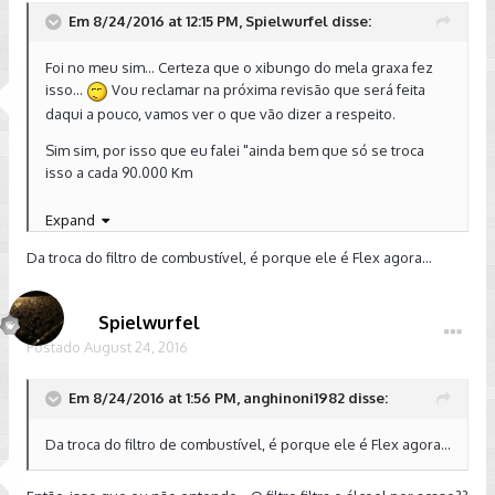
Em 8/24/2016 at 12:15 PM, Spielwurfel disse:
Foi no meu sim... Certeza que o xibungo do mela graxa fez
isso...
Vou reclamar na próxima revisão que será feita
daqui a pouco, vamos ver o que vão dizer a respeito.
Sim sim, por isso que eu falei "ainda bem que só se troca
isso a cada 90.000 Km
Teorias da conspiração, vou perguntar isso pro consultor na
Expand
próxima revisão "porque o meu filtro de ar se troca com
90.000 km e o do Golf nacional com 20.000 km? Notei
Da troca do filtro de combustível, é porque ele é Flex agora...
também que agora toda revisão inclui a troca do filtro de
combustível também. Ou seja, fizeram umas boas
mudanças... E as revisões dos alemães e mexicanos são
Spielwurfel
consideravelmente mais baratas.
Postado
August 24, 2016
Em 8/24/2016 at 1:56 PM, anghinoni1982 disse:
Da troca do filtro de combustível, é porque ele é Flex agora...