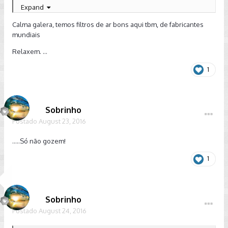
demonstrar interesse em trocar o filtro de ar do motor. Vou
Expand
pedir para ver também o filtro de ar do motor dos tsi's made
Calma galera, temos filtros de ar bons aqui tbm, de fabricantes
in Brasil.
mundiais
Relaxem. ...
1
Sobrinho
Postado
August 23, 2016
.....Só não gozem!
1
Sobrinho
Postado
August 24, 2016