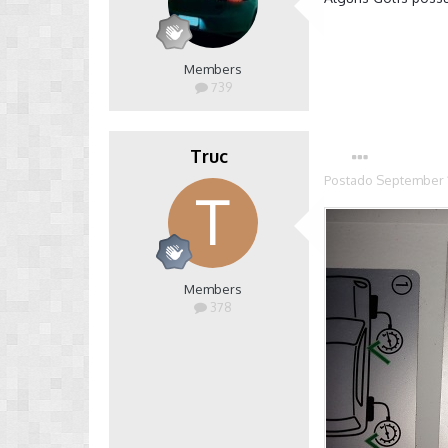
Members
739
Truc
Postado
September 1
Members
378