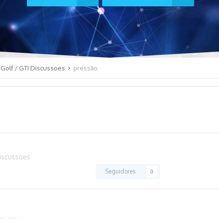
Golf / GTI Discussoes
pressão
iscussoes
Seguidores
0