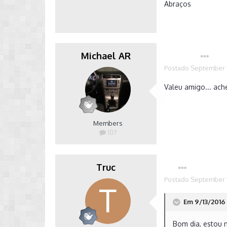
Abraços
Michael AR
Autor
Postado
September 1
Valeu amigo... ache
Members
107
Truc
Postado
September 1
Em 9/13/2016 
Bom dia, estou 