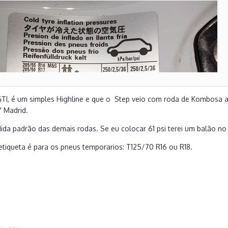
TI, é um simples Highline e que o Step veio com roda de Kombosa a
" Madrid.
da padrão das demais rodas. Se eu colocar 61 psi terei um balão no 
etiqueta é para os pneus temporarios: T125/70 R16 ou R18.
, mas o pneu de emergência
tem pressão muito maior que os normai
 pro posto encher mais o seu estepe kkkk.
er o erro de tradução de português na etiqueta...