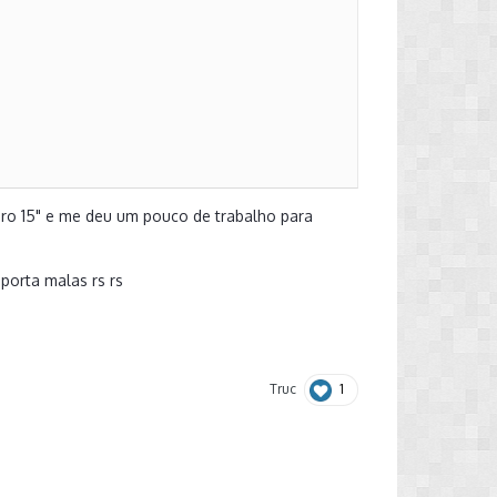
ro 15" e me deu um pouco de trabalho para
porta malas rs rs
1
Truc
s
, neste caso sendo de 61 libras. Anghinoni'82