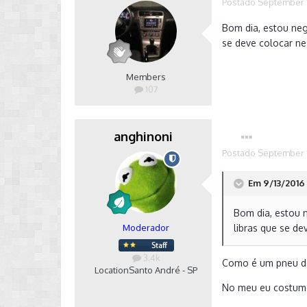
Postado
September 1
Bom dia, estou neg
se deve colocar ne
Members
107
anghinoni
Postado
September 1
Em 9/13/2016 
Bom dia, estou 
Moderador
libras que se d
3.4k
Como é um pneu de 
Location
Santo André - SP
No meu eu costumo 