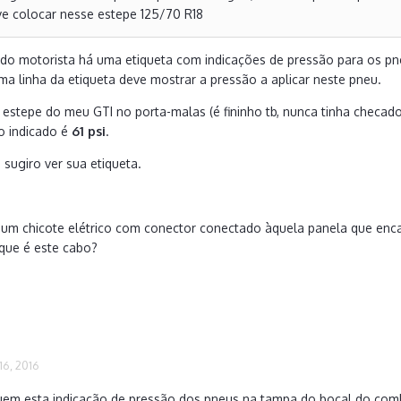
eve colocar nesse estepe 125/70 R18
do motorista há uma etiqueta com indicações de pressão para os pne
ima linha da etiqueta deve mostrar a pressão a aplicar neste pneu.
 estepe do meu GTI no porta-malas (é fininho tb, nunca tinha checado
o indicado é
61 psi
.
 sugiro ver sua etiqueta.
á um chicote elétrico com conector conectado àquela panela que enca
que é este cabo?
6, 2016
uem esta indicação de pressão dos pneus na tampa do bocal do comb