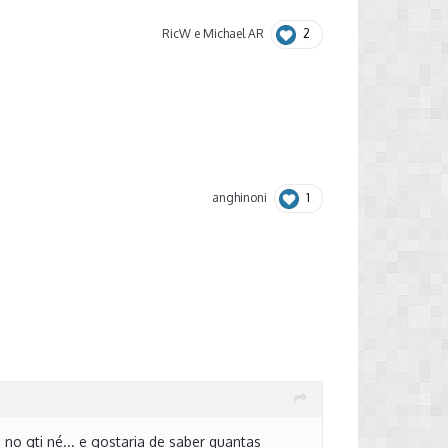
2
RicW
e
Michael AR
1
anghinoni
no gti né... e gostaria de saber quantas