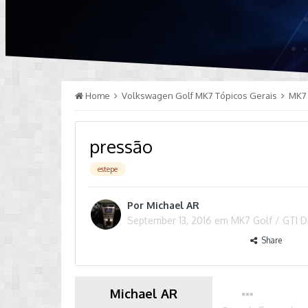
Home
Volkswagen Golf MK7 Tópicos Gerais
MK7 
pressão
estepe
Por
Michael AR
September 13, 2016
em
MK7 Golf / GTI D
Share
Michael AR