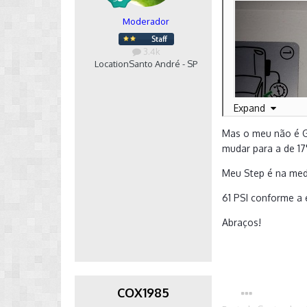
Moderador
3.4k
Location
Santo André - SP
Expand
Mas o meu não é G
mudar para a de 17
Meu Step é na medi
61 PSI conforme a 
Abraços!
Não sabia disso
meu amigo, bora
É muito triste v
COX1985