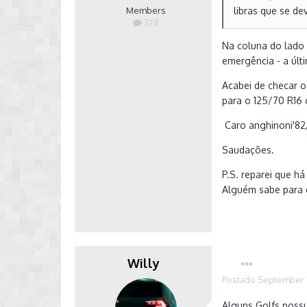
Members
libras que se d
378
Na coluna do lado 
emergência - a últ
Acabei de checar o
para o 125/70 R16 
Caro anghinoni'82,
Saudações.
P.S. reparei que h
Alguém sabe para 
Willy
Postado
September 1
Alguns Golfs poss