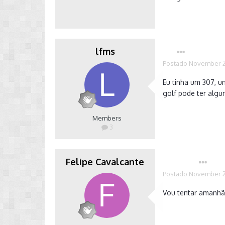
lfms
Postado
November 2
Eu tinha um 307, 
golf pode ter algu
Members
3
Felipe Cavalcante
Autor
Postado
November 2
Vou tentar amanhã