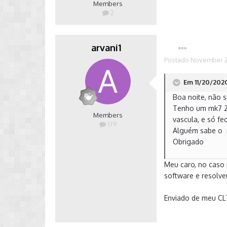
Members
2
arvani1
Postado
November 2
Em 11/20/2020
Boa noite, não s
Tenho um mk7 20
Members
vascula, e só fe
179
Alguém sabe o 
Obrigado
Meu caro, no caso p
software e resolve
Enviado de meu CL