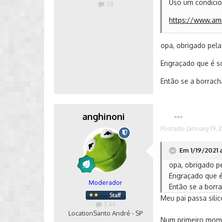
Uso um condicio
28
https://www.a
opa, obrigado pela
Engraçado que é s
Então se a borrach
anghinoni
Postado
January 19, 
Em 1/19/2021 a
opa, obrigado pe
Engraçado que é
Moderador
Então se a borra
Meu pai passa sili
3.4k
Location
Santo André - SP
Num primeiro mome