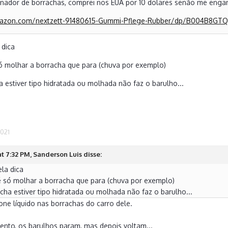
nador de borrachas, comprei nos EUA por 10 dolares senão me enga
mazon.com/nextzett-91480615-Gummi-Pflege-Rubber/dp/B004B8GT
 dica
ó molhar a borracha que para (chuva por exemplo)
a estiver tipo hidratada ou molhada não faz o barulho...
2021
t 7:32 PM, Sanderson Luis disse:
la dica
 só molhar a borracha que para (chuva por exemplo)
cha estiver tipo hidratada ou molhada não faz o barulho...
cone líquido nas borrachas do carro dele.
nto, os barulhos param, mas depois voltam...