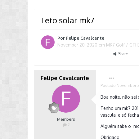
Teto solar mk7
Por
Felipe Cavalcante
November 20, 2020
em
MK7 Golf / GTI 
Share
Felipe Cavalcante
Postado
November 2
Boa noite, não sei 
Tenho um mk7 2015
vascula, e só fecha
Members
2
Alguém sabe o mo
Obrigado