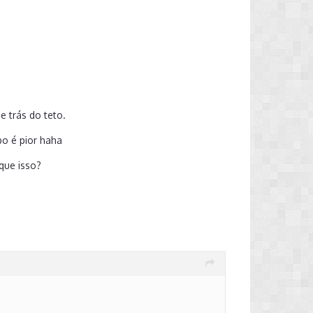
e trás do teto.
po é pior haha
que isso?