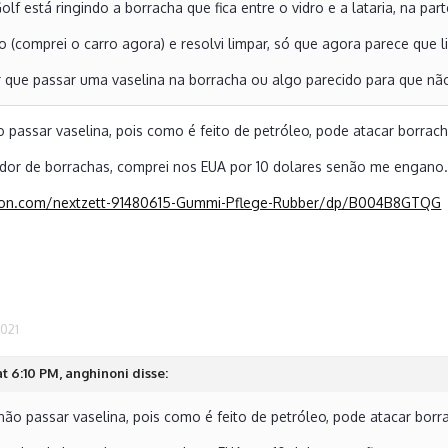
lf está ringindo a borracha que fica entre o vidro e a lataria, na part
o (comprei o carro agora) e resolvi limpar, só que agora parece que 
r que passar uma vaselina na borracha ou algo parecido para que não
 passar vaselina, pois como é feito de petróleo, pode atacar borrach
dor de borrachas, comprei nos EUA por 10 dolares senão me engano
on.com/nextzett-91480615-Gummi-Pflege-Rubber/dp/B004B8GTQG
2021
at 6:10 PM, anghinoni disse:
ão passar vaselina, pois como é feito de petróleo, pode atacar borr