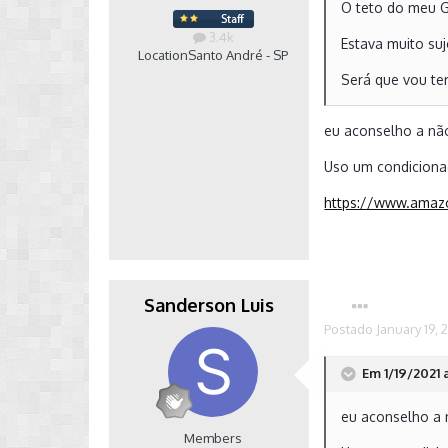
O teto do meu Go
3.4k
Estava muito suj
Location
Santo André - SP
Será que vou te
eu aconselho a não
Uso um condiciona
https://www.amaz
Sanderson Luis
Postado
January 19, 
Em 1/19/2021 
eu aconselho a n
Members