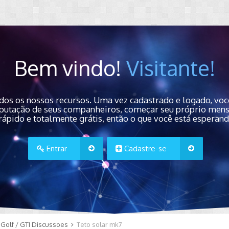
Bem vindo!
Visitante!
dos os nossos recursos. Uma vez cadastrado e logado, você
 reputação de seus companheiros, começar seu próprio men
rápido e totalmente grátis, então o que você está esperan
Entrar
Cadastre-se
Golf / GTI Discussoes
Teto solar mk7