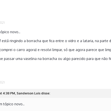
2021
tópico novo..
está ringindo a borracha que fica entre o vidro e a lataria, na parte d
(comprei o carro agora) e resolvi limpar, só que agora parece que lim
ue passar uma vaselina na borracha ou algo parecido para que não fi
2021
at 4:38 PM, Sanderson Luis disse:
m tópico novo..