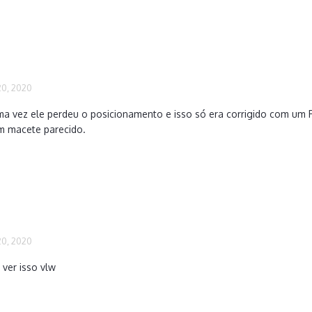
0, 2020
uma vez ele perdeu o posicionamento e isso só era corrigido com u
m macete parecido.
0, 2020
 ver isso vlw