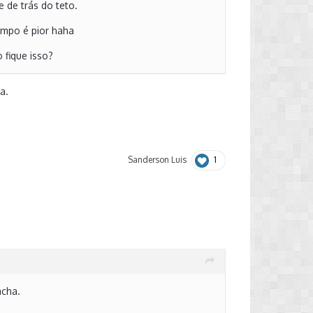
e de trás do teto.
limpo é pior haha
 fique isso?
a.
.
1
Sanderson Luis
acha.