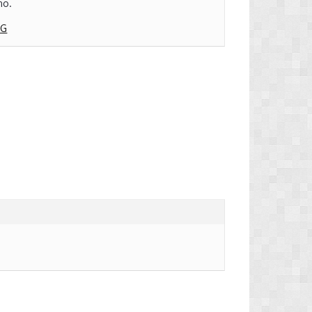
no.
QG