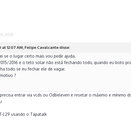
0, 2020
 at 12:07 AM, Felipe Cavalcante disse:
ei se o lugar certo mais vou pedir ajuda.
15/2016 e o teto solar não está fechando todo, quando eu boto pr
cha todo se eu fechar ele de vagar.
motivo ?
recisa entrar via vcds ou Odbeleven e resetar o máximo e mínimo do vi
u
T-L29 usando o Tapatalk