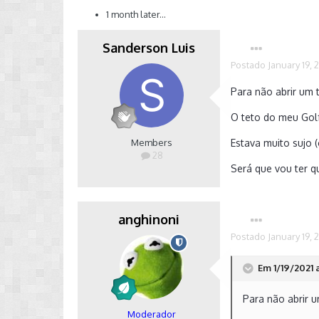
1 month later...
Sanderson Luis
Postado
January 19, 
Para não abrir um 
O teto do meu Golf 
Members
Estava muito sujo 
28
Será que vou ter q
anghinoni
Postado
January 19, 
Em 1/19/2021 
Para não abrir u
Moderador