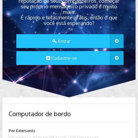
reputação de seus companheiros, começar
seu próprio mensageiro privado e muito
mais.
É rápido e totalmente grátis, então o que
você está esperando?
Entrar
Cadastre-se
Computador de bordo
Por
Edersonls
December 1, 2020
em
MK7 Golf / GTI Discussoes