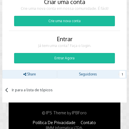
Criar uma conta
Crie uma nova conta em nossa comunidade. É fácil!
Crie uma nova conta
Entrar
Já tem uma conta? Faça o login.
Entrar Agora
Share
Seguidores
1
Ir para a lista de tópicos
IPS Theme
IPBForo
by
Política De Privacidade
Contato
BMM Informatica LTDA.