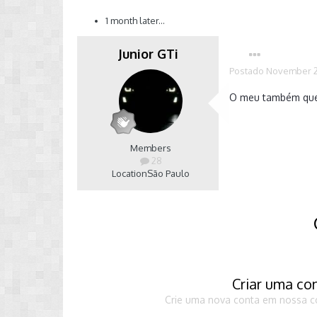
1 month later...
Junior GTi
Postado
November 2
O meu também quebr
Members
28
Location
São Paulo
Criar uma co
Crie uma nova conta em nossa co