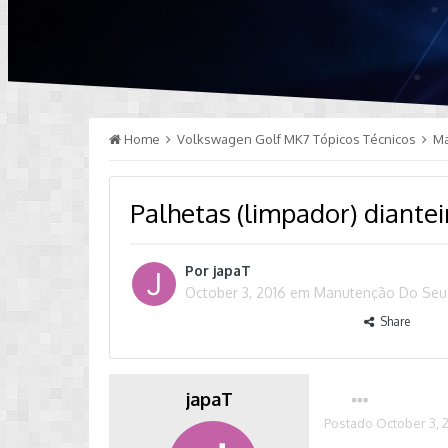
Home
Volkswagen Golf MK7 Tópicos Técnicos
M
Palhetas (limpador) diante
Por
japaT
October 3, 2016
em
Manutenção Do Seu
Share
japaT
Postado
October 3, 