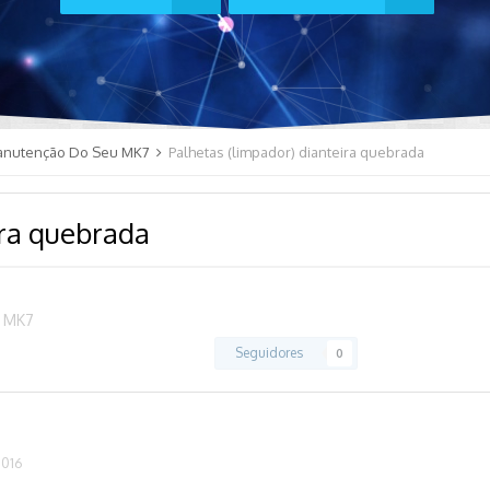
anutenção Do Seu MK7
Palhetas (limpador) dianteira quebrada
ira quebrada
 MK7
Seguidores
0
2016