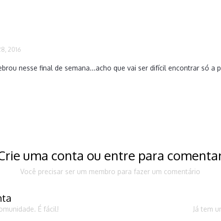
8, 2016
ou nesse final de semana...acho que vai ser difícil encontrar só a p
Crie uma conta ou entre para comenta
Você precisar ser um membro para fazer um comentário
nta
munidade. É fácil!
Já tem u