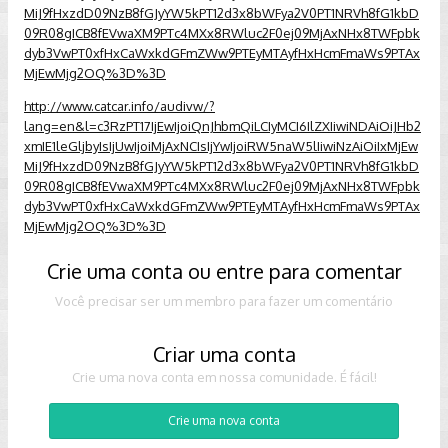
MiJ9fHxzdD09NzB8fGJyYW5kPT12d3x8bWFya2V0PT1NRVh8fG1kbD
09R08gICB8fEVwaXM9PTc4MXx8RWluc2F0ej09MjAxNHx8TWFpbk
dyb3VwPT0xfHxCaWxkdGFmZWw9PTEyMTAyfHxHcmFmaWs9PTAx
MjEwMjg2OQ%3D%3D
http://www.catcar.info/audivw/?
lang=en&l=c3RzPT17IjEwIjoiQnJhbmQiLCIyMCI6IlZXIiwiNDAiOiJHb2
xmIE1leGljbyIsIjUwIjoiMjAxNCIsIjYwIjoiRW5naW5lIiwiNzAiOiIxMjEw
MiJ9fHxzdD09NzB8fGJyYW5kPT12d3x8bWFya2V0PT1NRVh8fG1kbD
09R08gICB8fEVwaXM9PTc4MXx8RWluc2F0ej09MjAxNHx8TWFpbk
dyb3VwPT0xfHxCaWxkdGFmZWw9PTEyMTAyfHxHcmFmaWs9PTAx
MjEwMjg2OQ%3D%3D
Crie uma conta ou entre para comentar
Você precisar ser um membro para fazer um comentário
Criar uma conta
Crie uma nova conta em nossa comunidade. É fácil!
Crie uma nova conta