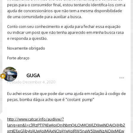
peças para o consumidor final, estou tentando identifica-los com a
ajuda de concessionários que não tem a mesma disponibilidade
de uma comunidade para auxiliar a busca.
Conto com seu conhecimento e ajuda para fechar essa equação
ou indicar um post que não tenha aparecido em minha busca rasa
e responda a questão.
Novamente obrigado
Forte abraço
GUGA
Postado
December 4, 2020
Eu achei esse site que pode dar uma ajuda em relação á codigo de
peças. bomba dágua acho que é "coolant pump"
http://www.catcar.info/audivw/?
lang=en&l=c3RzPT17IjEwIjoiQnJhbmQiLCIyMCI6IlZXIiwiNDAiOiJHb2
xmIE1leGljbyIsIjUwIjoiMjAxNCIsIjYwIjoiRW5naW5lIiwiNzAiOiIxMjEw