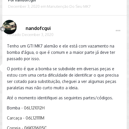
Por
nandofcgui
December 3, 2020
em
Manutenção Do Seu MK7
nandofcgui
Postado
December 3, 2020
Tenho um GTI MK7 alemão e ele está com vazamento na
bomba d'água, o que é comum e a maior parte já deve ter
passado por isso.
O ponto é que a bomba se subdivide em diversas peças e
estou com uma certa dificuldade de identificar o que precisa
ser cotado para substituição, cheguei a ver algumas peças
paralelas mas não curto muito a ideia.
Até o momento identifiquei as seguintes partes/códigos.
Bomba -
06L121012H
Carcaça - 06L121111M
Correia -
06K121605C