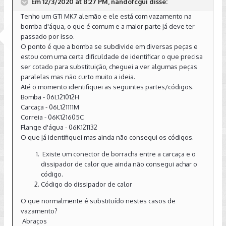
Em 12/3/2020 at 8:27 PM, nandofcgui disse:
Tenho um GTI MK7 alemão e ele está com vazamento na
bomba d'água, o que é comum e a maior parte já deve ter
passado por isso.
O ponto é que a bomba se subdivide em diversas peças e
estou com uma certa dificuldade de identificar o que precisa
ser cotado para substituição, cheguei a ver algumas peças
paralelas mas não curto muito a ideia.
Até o momento identifiquei as seguintes partes/códigos.
Bomba - 06L121012H
Carcaça - 06L121111M
Correia - 06K121605C
Flange d'água - 06K121132
O que já identifiquei mas ainda não consegui os códigos.
Existe um conector de borracha entre a carcaça e o
dissipador de calor que ainda não consegui achar o
código.
Código do dissipador de calor
O que normalmente é substituído nestes casos de
vazamento?
Abraços