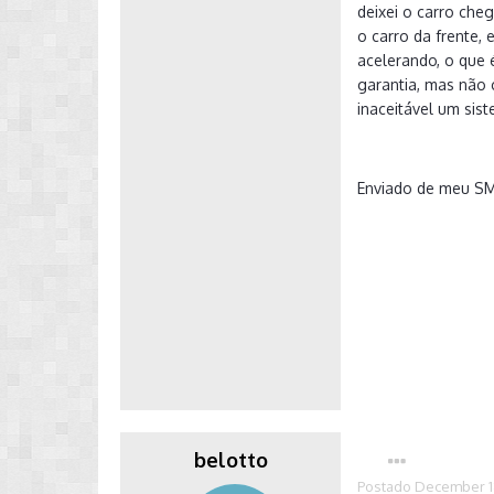
deixei o carro che
o carro da frente,
acelerando, o que 
garantia, mas não 
inaceitável um sis
Enviado de meu S
belotto
Postado
December 1