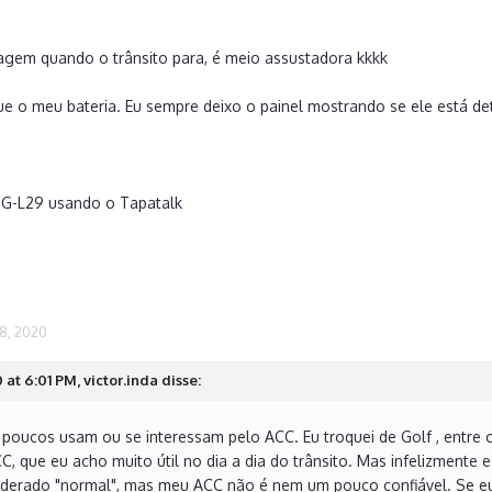
agem quando o trânsito para, é meio assustadora kkkk
e o meu bateria. Eu sempre deixo o painel mostrando se ele está d
G-L29 usando o Tapatalk
8, 2020
at 6:01 PM, victor.inda disse:
 poucos usam ou se interessam pelo ACC. Eu troquei de Golf , entre 
, que eu acho muito útil no dia a dia do trânsito. Mas infelizmente 
erado "normal", mas meu ACC não é nem um pouco confiável. Se eu 