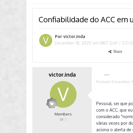
Confiabilidade do ACC em 
Por
victor.inda
December 18, 2020
em
MK7 Golf / GTI D
Share
victor.inda
Postado
December 1
Pessoal, sei que p
com o ACC, que eu 
Members
considerado "norma
11
várias vezes por d
aciona o alerta de 