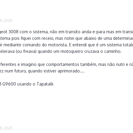
9, 2020
ugeot 3008 com o sistema, não em transito anda-e-para mas em transi
stema pois fiquei com receio, mas notei que abaixo de uma determina
ir mediante comando do motorista. E entendi que é um sistema total
celerava (ou freava) quando um motoqueiro cruzava o caminho.
 diferentes e imagino que comportamentos também, mas não nutri e 
z num futuro, quando estiver aprimorado....
M-G9600 usando o Tapatalk
9, 2020