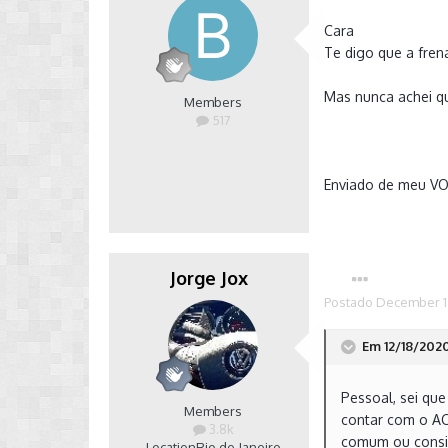
Cara
Te digo que a fren
Mas nunca achei qu
Members
517
Enviado de meu VO
Jorge Jox
Postado
December 1
Em 12/18/2020 
Pessoal, sei que
Members
contar com o ACC
3.8k
comum ou consid
Location
Rio de Janeiro