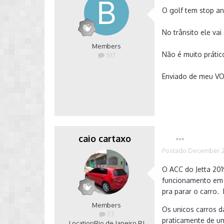
O golf tem stop a
No trânsito ele va
Members
Não é muito práti
517
Enviado de meu VO
caio cartaxo
Postado
December 2
O ACC do Jetta 201
funcionamento em b
pra parar o carro.
Members
Os unicos carros d
73
praticamente de um
Location
Rio de Janeiro RJ