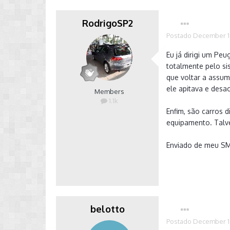
RodrigoSP2
Postado
December 1
Eu já dirigi um Pe
totalmente pelo si
que voltar a assum
ele apitava e desa
Members
1.1k
Enfim, são carros
equipamento. Talve
Enviado de meu S
belotto
Postado
December 1