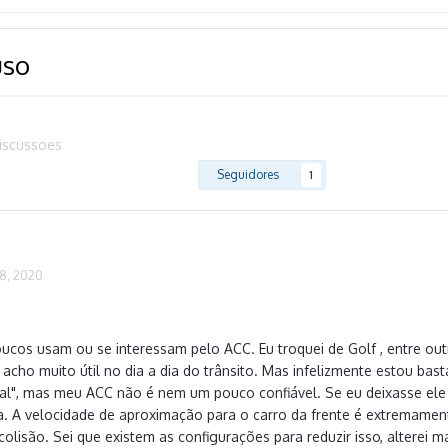
uso
iscussoes
Seguidores
1
8, 2020
oucos usam ou se interessam pelo ACC. Eu troquei de Golf , entre ou
acho muito útil no dia a dia do trânsito. Mas infelizmente estou ba
l", mas meu ACC não é nem um pouco confiável. Se eu deixasse ele t
ia. A velocidade de aproximação para o carro da frente é extremament
colisão. Sei que existem as configurações para reduzir isso, alterei 