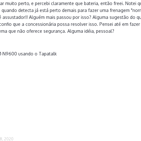
gar muito perto, e percebi claramente que bateria, então freei. Notei
 e quando detecta já está perto demais para fazer uma frenagem "nor
é assustador!! Alguém mais passou por isso? Alguma sugestão do que
confio que a concessionária possa resolver isso. Pensei até em faze
tema que não oferece segurança. Alguma idéia, pessoal?
M-N9600 usando o Tapatalk
8, 2020