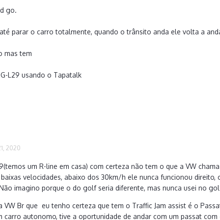
nd go.
i até parar o carro totalmente, quando o trânsito anda ele volta a an
co mas tem
G-L29 usando o Tapatalk
1, 2020
9(temos um R-line em casa) com certeza não tem o que a VW chama de
aixas velocidades, abaixo dos 30km/h ele nunca funcionou direito, o
 Não imagino porque o do golf seria diferente, mas nunca usei no golf
a VW Br que eu tenho certeza que tem o Traffic Jam assist é o Passa
 carro autonomo, tive a oportunidade de andar com um passat com o