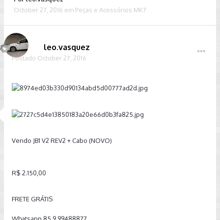
October 27, 2016
em
Peças e Acessórios MK7
leo.vasquez
Postado
October 27, 2016
Vendo JB1 V2 REV2 + Cabo (NOVO)
R$ 2.150,00
FRETE GRÁTIS
Whatsapp 85 9 99488877