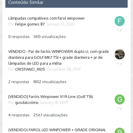
Conteúdo Similar
Lâmpadas compatíveis com farol winpower
Por
Felipe gomes 87
,
January 13, 2020
January
13,
0
respostas
1410
visualizações
2020
VENDIDO - Par de faróis WINPOWER duplo U, com grade
dianteira para GOLF MK7 TSI + grade dianteira + ar de
lâmpadas de LED para a milha
Decembe
Por
CRISTIANO_REIS
,
December 28, 2019
31,
2019
2
respostas
1802
visualizações
[VENDIDO] Faróis Winpower V1 R-Line (Golf TSI)
Por
gusdalcolmo
,
January 18, 2019
February
24,
4
respostas
2567
visualizações
2019
(VENDIDO) FAROL LED WINPOWER + GRADE ORIGINAL