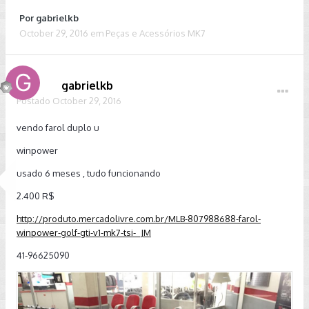
Por
gabrielkb
October 29, 2016
em
Peças e Acessórios MK7
gabrielkb
Postado
October 29, 2016
vendo farol duplo u
winpower
usado 6 meses , tudo funcionando
2.400 R$
http://produto.mercadolivre.com.br/MLB-807988688-farol-
winpower-golf-gti-v1-mk7-tsi-_JM
41-96625090