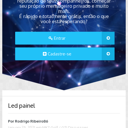
reputação de seus companheiros, começar
seu próprio mensageiro privado e muito
mais.
É rápido e totalmente grátis, então o que
você está esperando?
Entrar
Cadastre-se
Led painel
Por
Rodrigo Ribeiro86
January 25, 2021
em
MK7 Golf / GTI Discussoes