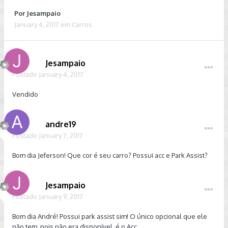
Por
Jesampaio
January 4, 2017
em
Carros
Jesampaio
Postado
January 4, 2017
Vendido
andre19
Postado
January 7, 2017
Bom dia Jeferson! Que cor é seu carro? Possui acc e Park Assist?
Jesampaio
Postado
January 9, 2017
Bom dia André! Possui park assist sim! O único opcional que ele
não tem, pois não era disponível, é o Acc.