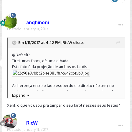
anghinoni
Postado
January 11, 2017
Em 1/11/2017 at 4:42 PM, RicW disse:
@RafaelR
Tirei umas fotos, dê uma olhada.
Esta foto é da projeção de ambos os faróis:
A diferença entre o lado esquerdo e o direito não tem, no
entanto, correlação com a regulagem, e sim com o formato
Expand
da cortina (shutter) que delimita o facho baixo, em cada farol.
Xerif, o que vc usou pra tampar o seu farol nesses seus testes?
Veja, na foto abaixo, a projeção somente do farol esquerdo e
perceba que ela também "corta" o facho no sentido do
tráfego oposto:
RicW
Postado
January 11, 2017