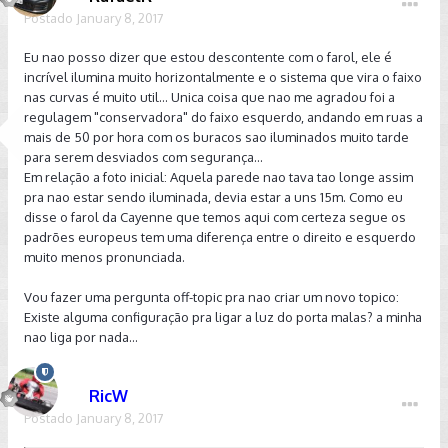
Postado
January 8, 2017
Eu nao posso dizer que estou descontente com o farol, ele é
incrível ilumina muito horizontalmente e o sistema que vira o faixo
nas curvas é muito util... Unica coisa que nao me agradou foi a
regulagem "conservadora" do faixo esquerdo, andando em ruas a
mais de 50 por hora com os buracos sao iluminados muito tarde
para serem desviados com segurança...
Em relação a foto inicial: Aquela parede nao tava tao longe assim
pra nao estar sendo iluminada, devia estar a uns 15m. Como eu
disse o farol da Cayenne que temos aqui com certeza segue os
padrões europeus tem uma diferença entre o direito e esquerdo
muito menos pronunciada.
Vou fazer uma pergunta off-topic pra nao criar um novo topico:
Existe alguma configuração pra ligar a luz do porta malas? a minha
nao liga por nada...
RicW
Postado
January 8, 2017