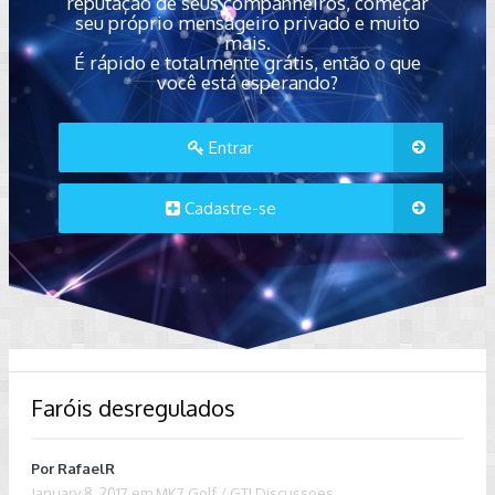
reputação de seus companheiros, começar
seu próprio mensageiro privado e muito
mais.
É rápido e totalmente grátis, então o que
você está esperando?
Entrar
Cadastre-se
Faróis desregulados
Por
RafaelR
January 8, 2017
em
MK7 Golf / GTI Discussoes