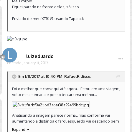
Abraço!
Meu corpo!
Fiquei parado na frente deles, só isso...
Enviado de meu XT1097 usando Tapatalk
Enviado de meu XT1097 usando Tapatalk
luizeduardo
Postado
January 11, 2017
Em 1/8/2017 at 10:40 PM, RafaelR disse:
Foi o melhor que consegui até agora... Estou em uma viagem,
volto essa semana e posso tentar uma melhor...
Analisando a imagem parece normal, mas conforme vai
aumentando a distância o farol esquerdo vai descendo bem
mais...To achando que esse é o padrão europeu e eu to
Expand