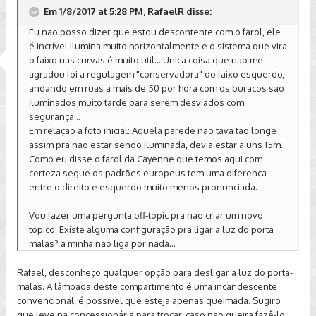
Em 1/8/2017 at 5:28 PM, RafaelR disse:
Eu nao posso dizer que estou descontente com o farol, ele
é incrível ilumina muito horizontalmente e o sistema que vira
o faixo nas curvas é muito util... Unica coisa que nao me
agradou foi a regulagem "conservadora" do faixo esquerdo,
andando em ruas a mais de 50 por hora com os buracos sao
iluminados muito tarde para serem desviados com
segurança...
Em relação a foto inicial: Aquela parede nao tava tao longe
assim pra nao estar sendo iluminada, devia estar a uns 15m.
Como eu disse o farol da Cayenne que temos aqui com
certeza segue os padrões europeus tem uma diferença
entre o direito e esquerdo muito menos pronunciada.
Vou fazer uma pergunta off-topic pra nao criar um novo
topico: Existe alguma configuração pra ligar a luz do porta
malas? a minha nao liga por nada...
Rafael, desconheço qualquer opção para desligar a luz do porta-
malas. A lâmpada deste compartimento é uma incandescente
convencional, é possível que esteja apenas queimada. Sugiro
que leve na concessionária para trocar, caso não queira fazê-lo