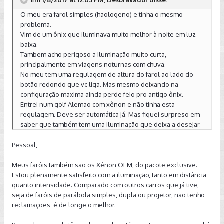
Em 1/8/2017 at 12:05 PM, Desbravador disse:
O meu era farol simples (haologeno) e tinha o mesmo
problema.
Vim de um ônix que iluminava muito melhor à noite em luz
baixa.
Tambem acho perigoso a iluminação muito curta,
principalmente em viagens noturnas com chuva.
No meu tem uma regulagem de altura do farol ao lado do
botão redondo que vc liga. Mas mesmo deixando na
configuração maxima ainda perde feio pro antigo ônix.
Entrei num golf Alemao com xênon e não tinha esta
regulagem. Deve ser automática já. Mas fiquei surpreso em
saber que também tem uma iluminação que deixa a desejar.
Pessoal,
Meus faróis também são os Xénon OEM, do pacote exclusive.
Estou plenamente satisfeito com a iluminação, tanto em distância
quanto intensidade. Comparado com outros carros que já tive,
seja de faróis de parábola simples, dupla ou projetor, não tenho
reclamações: é de longe o melhor.