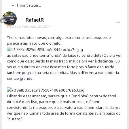
1 month later...
RafaelR
Postado
February 21, 2017
Tirei umas fotos novas, com algo estranho, o farol esquerdo
parece mais fraco que o direito:
as setas sao onde tem a "onda" do faixo (o centro dele) Da pra ver
como que o Esquerdo ta mais fraco, mal da pra ver à distância . Eu
sei que o direito deveria ficar mais forte pois o faixo esquerdo
tambem pega ali na seta da direita... Mas a diferença nao poderia
ser tao grande.
Olhando essa imagem, parece que a "ondinha"(centro) do farol
direito é mais liso, parece que é mais preciso, e é bem
consistente. Ja no esquerdo a curvatura nao é bem clara, e da pra
ver que nao ilumina toda area de forma constante(ali em baixo do
"buraco".