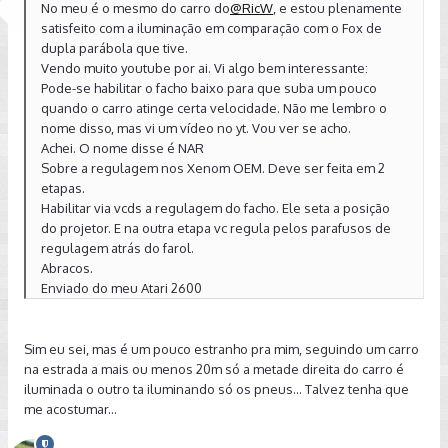
No meu é o mesmo do carro do
@RicW
, e estou plenamente
satisfeito com a iluminação em comparação com o Fox de
dupla parábola que tive.
Vendo muito youtube por ai. Vi algo bem interessante:
Pode-se habilitar o facho baixo para que suba um pouco
quando o carro atinge certa velocidade. Não me lembro o
nome disso, mas vi um vídeo no yt. Vou ver se acho.
Achei. O nome disse é NAR
Sobre a regulagem nos Xenom OEM. Deve ser feita em 2
etapas.
Habilitar via vcds a regulagem do facho. Ele seta a posição
do projetor. E na outra etapa vc regula pelos parafusos de
regulagem atrás do farol.
Abracos.
Enviado do meu Atari 2600
Sim eu sei, mas é um pouco estranho pra mim, seguindo um carro
na estrada a mais ou menos 20m só a metade direita do carro é
iluminada o outro ta iluminando só os pneus... Talvez tenha que
me acostumar...