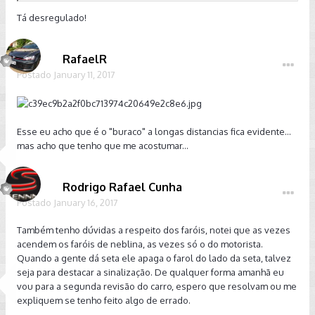
viajando... Mas é complicado nós precisamos de um farol
esquerdo um pouco mais alto pra iluminar nossos buracos
Tá desregulado!
RafaelR
Postado
January 11, 2017
Esse eu acho que é o "buraco" a longas distancias fica evidente...
mas acho que tenho que me acostumar...
Rodrigo Rafael Cunha
Postado
January 16, 2017
Também tenho dúvidas a respeito dos faróis, notei que as vezes
acendem os faróis de neblina, as vezes só o do motorista.
Quando a gente dá seta ele apaga o farol do lado da seta, talvez
seja para destacar a sinalização. De qualquer forma amanhã eu
vou para a segunda revisão do carro, espero que resolvam ou me
expliquem se tenho feito algo de errado.