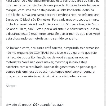
Para saber se a distância iluminada está correta, pare seu carro há
uns 3 m na perpendicular de uma parede, ligue os faróis baixos e
marque, com uma fita nesta parede, a linha horizontal definida
pelo facho. Mova seu carro para trás em linha reta, no mínimo, uns
5 metros. O ideal são 10 metros. Para cada metro recuado, a marca
do facho deve baixar 1 cm. Então se andou 5 m para trás, são 5 cm.
Se andou 10 m, são 10 cm e por aí adiante. Se baixar mais que isso,
a distância estará realmente curta. Se baixar menos que isso, você
está ofuscando os motoristas no sentido contrário.
Se baixar o certo, seu carro está correto, cumprindo as normas (se
não me engano, do CONTRAN) para isso, o que garante que não
há risco de pouca iluminação ou de você atrapalhar outros
motoristas. Você não deve mexer, mesmo que não esteja
satisfeito com o resultado. Apesar de gostarmos de pensar que
somos reis em nossos possantes, temos que lembrar sempre
que, em sua essência, o trânsito é uma atividade coletiva.
Abraço
Enviado de meu XT1097 usando Tapatalk