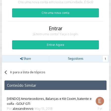
Crie uma nova conta em nossa comunidade. É fácil!
Crie uma nova conta
Entrar
Já tem uma conta? Faça o login.
Entrar Agora
Share
Seguidores
1
Ir para a lista de tópicos
Conteúdo Similar
[VENDO] Amortecedores, Balanças e Kit Coxim, batente e
coifa - GOLF GTI
Por
alexandrevvo
,
May 15, 2018
February