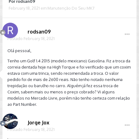
Por
rodsan09
February 18, 2021
em
Manutenção Do Seu MK7
rodsan09
Postado
February 18, 2021
Olá pessoal,
Tenho um Golf 1.4 2015 (modelo mexicano) Gasolina. Fiz a troca da
correia dentada hoje na High Torque e foi verificado que um coxim
estava com uma trinca, sendo recomendada a troca. O valor
pedido foi de mais de 2600 reais. Não tenho notado nenhuma
trepidação ou barulho no carro. Alguém já fez essa troca de
Coxim, sabem mais ou menos o preço cobrado? Vi alguns
modelos no Mercado Livre, porém não tenho certeza com relação
ao Part Number.
Jorge Jox
Postado
February 18, 2021