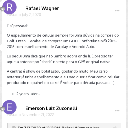
Rafael Wagner
Postado
July 2, 2020
E aí pessoal!
O espelhamento de celular sempre foi uma dúvida na compra do
Golf. Então.... Acabei de comprar um GOLF Confortiline MSI 2015-
2016 com espelhamento de Carplay e Android Auto.
Eu segui uma dica que não lembro agora onde li. É preciso ter
aquela antena tipo "shark" no teto para o GPS original nativo.
A central é show de bola! Estou gostando muito. Meu carro
anterior já tinha espelhamento e eu não queria ficar com o celular
pendurado no painel do carro! É voltar para década passada :-)
2 years later...
Emerson Luiz Zuconelli
Postado
November 21, 2022
Em 7/2/2020 at 12:13 PM, Rafael Wagner disse: