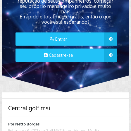
reputação de seus companheiros, começar
seu próprio mensageiro privado e muito
mais.
É rápido e totalmente grátis, então o que
você está esperando?
Entrar
Cadastre-se
Central golf msi
Por
Netto Borges
February 28, 2017
em
Golf MK7 Fotos, Videos, Media