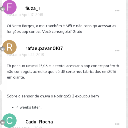
fiuza_r
Postado
April 17, 2018
Oi Netto Borges, o meu também é MSI e não consigo acessar as
funções app conect. Você conseguiu? Grato
rafaelpavan0107
Postado
April 22, 2018
Tb possuo um msi 15/16 e ja tentei acessar o app conect porém tb
não consegui.. acredito que só dê certo nos fabricados em 2016
em diante.
Sobre o sensor de chuva o RodrigoSP2 explicou bem!
4 weeks later...
Cadu_Rocha
Postado
May 17, 2018