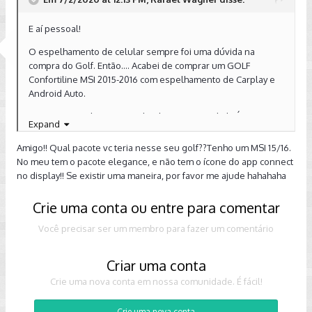
E aí pessoal!
O espelhamento de celular sempre foi uma dúvida na
compra do Golf. Então.... Acabei de comprar um GOLF
Confortiline MSI 2015-2016 com espelhamento de Carplay e
Android Auto.
Eu segui uma dica que não lembro agora onde li. É preciso
Expand
ter aquela antena tipo "shark" no teto para o GPS original
nativo.
Amigo!! Qual pacote vc teria nesse seu golf??Tenho um MSI 15/16.
No meu tem o pacote elegance, e não tem o ícone do app connect
A central é show de bola! Estou gostando muito. Meu carro
no display!! Se existir uma maneira, por favor me ajude hahahaha
anterior já tinha espelhamento e eu não queria ficar com o
celular pendurado no painel do carro! É voltar para década
Crie uma conta ou entre para comentar
passada :-)
Você precisar ser um membro para fazer um comentário
Criar uma conta
Crie uma nova conta em nossa comunidade. É fácil!
Crie uma nova conta