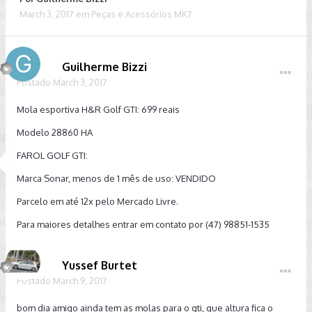
March 3, 2017
em
Peças e Acessórios MK7
Guilherme Bizzi
Postado
March 3, 2017
Mola esportiva H&R Golf GTI: 699 reais
Modelo 28860 HA
FAROL GOLF GTI:
Marca Sonar, menos de 1 mês de uso: VENDIDO
Parcelo em até 12x pelo Mercado Livre.
Para maiores detalhes entrar em contato por (47) 98851-1535
Yussef Burtet
Postado
March 9, 2017
bom dia amigo ainda tem as molas para o gti, que altura fica o