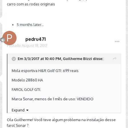
carro com as rodas originais
5 months later...
pedru471
Postado
August 18, 2017
Em 3/3/2017 at 10:40 PM, Guilherme Bizzi disse:
Mola esportiva H&R Golf GTI: 699 reais
Modelo 28860 HA
FAROL GOLF GTI:
Marca Sonar, menos de 1 mês de uso: VENDIDO
Parcelo em até 12x pelo Mercado Livre.
Expand
Para maiores detalhes entrar em contato por
(47) 98851-1535
Ola Guilherme! Você teve algum problema na instalação desse
farol Sonar ?