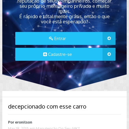
reputação de seus companheiros, começar
seu próprio mensageiro privado e muito
mais.
É rápido e totalmente grátis, então o que
você está esperando?
Entrar
Cadastre-se
decepcionado com esse carro
Por
eronilson
May 18, 2015
em
Manutenção Do Seu MK7