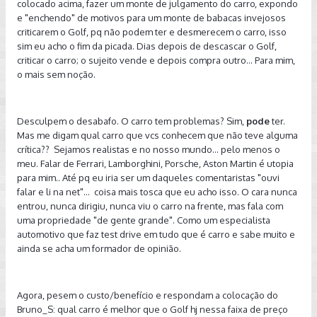
colocado acima, fazer um monte de julgamento do carro, expondo
e "enchendo" de motivos para um monte de babacas invejosos
criticarem o Golf, pq não podem ter e desmerecem o carro, isso
sim eu acho o fim da picada. Dias depois de descascar o Golf,
criticar o carro; o sujeito vende e depois compra outro... Para mim,
o mais sem noção.
Desculpem o desabafo. O carro tem problemas? Sim,
pode
ter.
Mas me digam qual carro que vcs conhecem que não teve alguma
crítica?? Sejamos realistas e no nosso mundo... pelo menos o
meu. Falar de Ferrari, Lamborghini, Porsche, Aston Martin é utopia
para mim.. Até pq eu iria ser um daqueles comentaristas "ouvi
falar e li na net"... coisa mais tosca que eu acho isso. O cara nunca
entrou, nunca dirigiu, nunca viu o carro na frente, mas fala com
uma propriedade "de gente grande". Como um especialista
automotivo que faz test drive em tudo que é carro e sabe muito e
ainda se acha um formador de opinião.
Agora, pesem o custo/benefício e respondam a colocação do
Bruno_S: qual carro é melhor que o Golf hj nessa faixa de preço