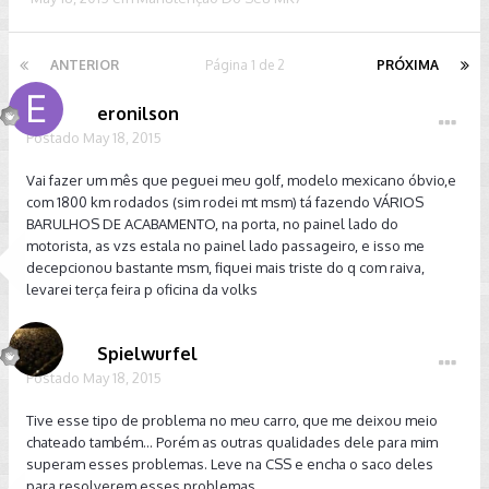
ANTERIOR
Página 1 de 2
PRÓXIMA
eronilson
Postado
May 18, 2015
Vai fazer um mês que peguei meu golf, modelo mexicano óbvio,e
com 1800 km rodados (sim rodei mt msm) tá fazendo VÁRIOS
BARULHOS DE ACABAMENTO, na porta, no painel lado do
motorista, as vzs estala no painel lado passageiro, e isso me
decepcionou bastante msm, fiquei mais triste do q com raiva,
levarei terça feira p oficina da volks
Spielwurfel
Postado
May 18, 2015
Tive esse tipo de problema no meu carro, que me deixou meio
chateado também... Porém as outras qualidades dele para mim
superam esses problemas. Leve na CSS e encha o saco deles
para resolverem esses problemas.