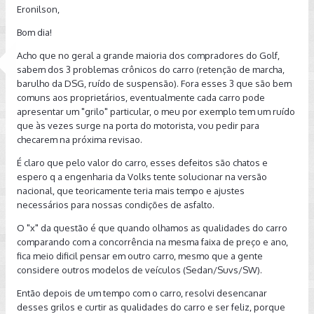
Eronilson,
Bom dia!
Acho que no geral a grande maioria dos compradores do Golf,
sabem dos 3 problemas crônicos do carro (retenção de marcha,
barulho da DSG, ruído de suspensão). Fora esses 3 que são bem
comuns aos proprietários, eventualmente cada carro pode
apresentar um "grilo" particular, o meu por exemplo tem um ruído
que às vezes surge na porta do motorista, vou pedir para
checarem na próxima revisao.
É claro que pelo valor do carro, esses defeitos são chatos e
espero q a engenharia da Volks tente solucionar na versão
nacional, que teoricamente teria mais tempo e ajustes
necessários para nossas condições de asfalto.
O "x" da questão é que quando olhamos as qualidades do carro
comparando com a concorrência na mesma faixa de preço e ano,
fica meio dificil pensar em outro carro, mesmo que a gente
considere outros modelos de veículos (Sedan/Suvs/SW).
Então depois de um tempo com o carro, resolvi desencanar
desses grilos e curtir as qualidades do carro e ser feliz, porque