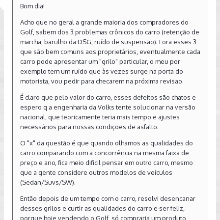
Bom dia!
Acho que no geral a grande maioria dos compradores do
Golf, sabem dos 3 problemas crônicos do carro (retenção de
marcha, barulho da DSG, ruído de suspensão). Fora esses 3
que são bem comuns aos proprietários, eventualmente cada
carro pode apresentar um "grilo" particular, o meu por
exemplo tem um ruído que às vezes surge na porta do
motorista, vou pedir para checarem na próxima revisao.
É claro que pelo valor do carro, esses defeitos são chatos e
espero q a engenharia da Volks tente solucionar na versão
nacional, que teoricamente teria mais tempo e ajustes
necessários para nossas condições de asfalto.
O "x" da questão é que quando olhamos as qualidades do
carro comparando com a concorrência na mesma faixa de
preço e ano, fica meio dificil pensar em outro carro, mesmo
que a gente considere outros modelos de veículos
(Sedan/Suvs/SW).
Então depois de um tempo com o carro, resolvi desencanar
desses grilos e curtir as qualidades do carro e ser feliz,
porque hoje vendendo o Golf, só compraria um produto