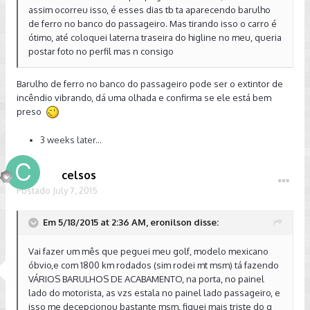
assim ocorreu isso, é esses dias tb ta aparecendo barulho
de ferro no banco do passageiro. Mas tirando isso o carro é
ótimo, até coloquei laterna traseira do higline no meu, queria
postar foto no perfil mas n consigo
Barulho de ferro no banco do passageiro pode ser o extintor de
incêndio vibrando, dá uma olhada e confirma se ele está bem
preso
3 weeks later...
celsos
Postado
July 7, 2015
Em 5/18/2015 at 2:36 AM, eronilson disse:
Vai fazer um mês que peguei meu golf, modelo mexicano
óbvio,e com 1800 km rodados (sim rodei mt msm) tá fazendo
VÁRIOS BARULHOS DE ACABAMENTO, na porta, no painel
lado do motorista, as vzs estala no painel lado passageiro, e
isso me decepcionou bastante msm, fiquei mais triste do q