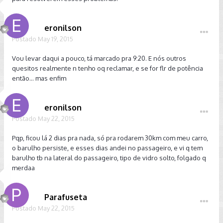
eronilson
Postado
May 19, 2015
Vou levar daqui a pouco, tá marcado pra 9:20. E nós outros
quesitos realmente n tenho oq reclamar, e se for flr de potência
então... mas enfim
eronilson
Postado
May 22, 2015
Pqp, ficou lá 2 dias pra nada, só pra rodarem 30km com meu carro,
o barulho persiste, e esses dias andei no passageiro, e vi q tem
barulho tb na lateral do passageiro, tipo de vidro solto, folgado q
merdaa
Parafuseta
Postado
May 22, 2015