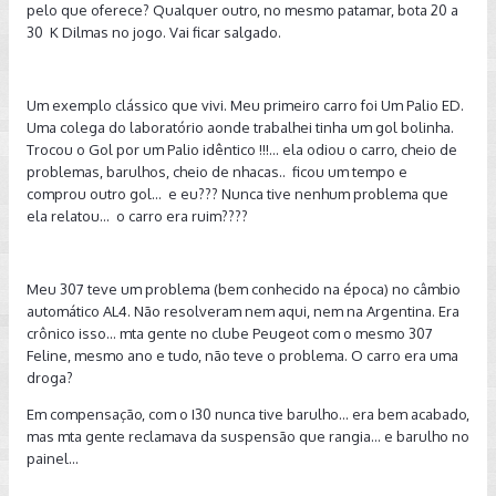
pelo que oferece? Qualquer outro, no mesmo patamar, bota 20 a
30 K Dilmas no jogo. Vai ficar salgado.
Um exemplo clássico que vivi. Meu primeiro carro foi Um Palio ED.
Uma colega do laboratório aonde trabalhei tinha um gol bolinha.
Trocou o Gol por um Palio idêntico !!!... ela odiou o carro, cheio de
problemas, barulhos, cheio de nhacas.. ficou um tempo e
comprou outro gol... e eu??? Nunca tive nenhum problema que
ela relatou... o carro era ruim????
Meu 307 teve um problema (bem conhecido na época) no câmbio
automático AL4. Não resolveram nem aqui, nem na Argentina. Era
crônico isso... mta gente no clube Peugeot com o mesmo 307
Feline, mesmo ano e tudo, não teve o problema. O carro era uma
droga?
Em compensação, com o I30 nunca tive barulho... era bem acabado,
mas mta gente reclamava da suspensão que rangia... e barulho no
painel...