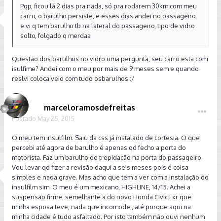
Pqp, ficou lá 2 dias pra nada, só pra rodarem 30km com meu
carro, o barulho persiste, e esses dias andei no passageiro,
e vi q tem barulho tb na lateral do passageiro, tipo de vidro
solto, folgado q merdaa
Questão dos barulhos no vidro uma pergunta, seu carro esta com
isulfime? Andei com o meu por mais de 9 meses sem e quando
reslvi coloca veio com tudo osbarulhos :/
marceloramosdefreitas
Postado
May 25, 2015
O meu tem insulfilm. Saiu da css já instalado de cortesia. O que
percebi até agora de barulho é apenas qd fecho a porta do
motorista. Faz um barulho de trepidação na porta do passageiro.
Vou levar qd fizer a revisão daqui a seis meses pois é coisa
simples e nada grave. Mas acho que tem a ver com a instalação do
insulfilm sim. O meu é um mexicano, HIGHLINE, 14/15. Achei a
suspensão firme, semelhante a do novo Honda Civic Lxr que
minha esposa teve, nada que incomode,, até porque aqui na
minha cidade é tudo asfaltado. Por isto também não ouvi nenhum