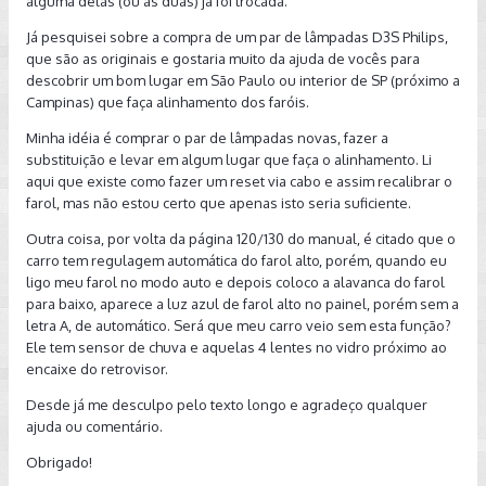
alguma delas (ou as duas) já foi trocada.
Já pesquisei sobre a compra de um par de lâmpadas D3S Philips,
que são as originais e gostaria muito da ajuda de vocês para
descobrir um bom lugar em São Paulo ou interior de SP (próximo a
Campinas) que faça alinhamento dos faróis.
Minha idéia é comprar o par de lâmpadas novas, fazer a
substituição e levar em algum lugar que faça o alinhamento. Li
aqui que existe como fazer um reset via cabo e assim recalibrar o
farol, mas não estou certo que apenas isto seria suficiente.
Outra coisa, por volta da página 120/130 do manual, é citado que o
carro tem regulagem automática do farol alto, porém, quando eu
ligo meu farol no modo auto e depois coloco a alavanca do farol
para baixo, aparece a luz azul de farol alto no painel, porém sem a
letra A, de automático. Será que meu carro veio sem esta função?
Ele tem sensor de chuva e aquelas 4 lentes no vidro próximo ao
encaixe do retrovisor.
Desde já me desculpo pelo texto longo e agradeço qualquer
ajuda ou comentário.
Obrigado!