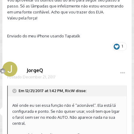
Vou aproveitar os últimos dias do ano para seguir seu passo a
passo. Só as lâmpadas que infelizmente não estou encontrando
em uma fonte confiável. Acho que vou trazer dos EUA.
Valeu pela força!
Enviado do meu iPhone usando Tapatalk
1
JorgeQ
Postado
December 21, 2017
Em 12/21/2017 at 1:42 PM, RicW disse:
Até onde eu sei essa função não é “acionável”. Ela está lá
configurada e ponto. Se não quiser usar, você tem que ligar
o farol sem ser no modo AUTO. Não aparece nada na sua
central.