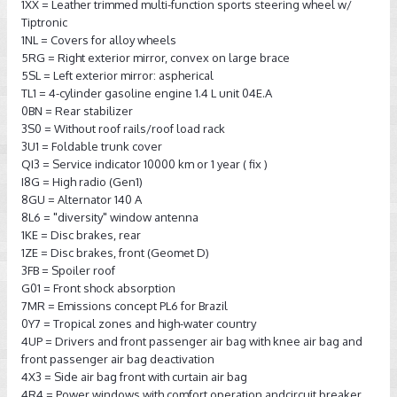
1XX = Leather trimmed multi-function sports steering wheel w/
Tiptronic
1NL = Covers for alloy wheels
5RG = Right exterior mirror, convex on large brace
5SL = Left exterior mirror: aspherical
TL1 = 4-cylinder gasoline engine 1.4 L unit 04E.A
0BN = Rear stabilizer
3S0 = Without roof rails/roof load rack
3U1 = Foldable trunk cover
QI3 = Service indicator 10000 km or 1 year ( fix )
I8G = High radio (Gen1)
8GU = Alternator 140 A
8L6 = "diversity" window antenna
1KE = Disc brakes, rear
1ZE = Disc brakes, front (Geomet D)
3FB = Spoiler roof
G01 = Front shock absorption
7MR = Emissions concept PL6 for Brazil
0Y7 = Tropical zones and high-water country
4UP = Drivers and front passenger air bag with knee air bag and
front passenger air bag deactivation
4X3 = Side air bag front with curtain air bag
4R4 = Power windows with comfort operation andcircuit breaker