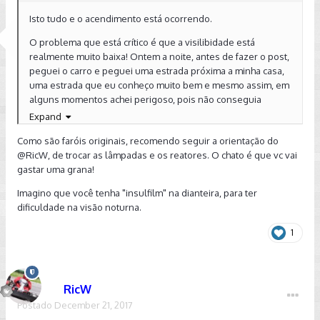
Isto tudo e o acendimento está ocorrendo.
O problema que está crítico é que a visilibidade está
realmente muito baixa! Ontem a noite, antes de fazer o post,
peguei o carro e peguei uma estrada próxima a minha casa,
uma estrada que eu conheço muito bem e mesmo assim, em
alguns momentos achei perigoso, pois não conseguia
enxergar o trajeto da pista em algumas situações. Teste em
Expand
modo de condução normal, sport e eco (dinâmico desligado)
Como são faróis originais, recomendo seguir a orientação do
e mesmo assim, foi terrível. rs Sem nenhum carro na frente,
@RicW, de trocar as lâmpadas e os reatores. O chato é que vc vai
com a estrada escura, quando eu colocava farol alto a
gastar uma grana!
diferença de luminosidade era imperceptível.
Imagino que você tenha "insulfilm" na dianteira, para ter
Tô pensando em aproveitar o fds para remover o farol e ver
dificuldade na visão noturna.
qual é a lâmpada que está instalada atualmente, com mais
informações, já consigo eliminar algumas possibilidades.
1
RicW
Postado
December 21, 2017