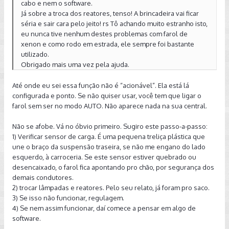
cabo e nem o software.
Já sobre a troca dos reatores, tenso! A brincadeira vai ficar
séria e sair cara pelo jeito! rs Tô achando muito estranho isto,
eu nunca tive nenhum destes problemas com farol de
xenon e como rodo em estrada, ele sempre foi bastante
utilizado.
Obrigado mais uma vez pela ajuda.
Até onde eu sei essa função não é “acionável”. Ela está lá
configurada e ponto. Se não quiser usar, você tem que ligar o
farol sem ser no modo AUTO. Não aparece nada na sua central.
Não se afobe. Vá no óbvio primeiro. Sugiro este passo-a-passo:
1) Verificar sensor de carga. É uma pequena treliça plástica que
une o braço da suspensão traseira, se não me engano do lado
esquerdo, à carroceria. Se este sensor estiver quebrado ou
desencaixado, o farol fica apontando pro chão, por segurança dos
demais condutores.
2) trocar lâmpadas e reatores. Pelo seu relato, já foram pro saco.
3) Se isso não funcionar, regulagem.
4) Se nem assim funcionar, daí comece a pensar em algo de
software.