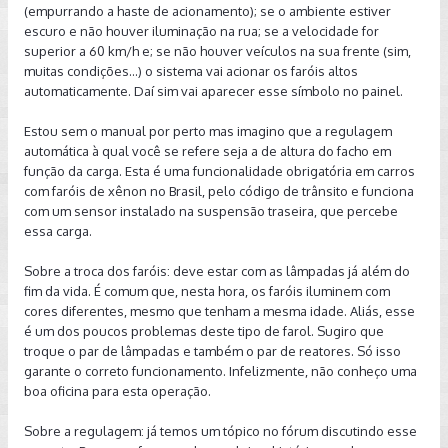
(empurrando a haste de acionamento); se o ambiente estiver
escuro e não houver iluminação na rua; se a velocidade for
superior a 60 km/h e; se não houver veículos na sua frente (sim,
muitas condições...) o sistema vai acionar os faróis altos
automaticamente. Daí sim vai aparecer esse símbolo no painel.
Estou sem o manual por perto mas imagino que a regulagem
automática à qual você se refere seja a de altura do facho em
função da carga. Esta é uma funcionalidade obrigatória em carros
com faróis de xênon no Brasil, pelo código de trânsito e funciona
com um sensor instalado na suspensão traseira, que percebe
essa carga.
Sobre a troca dos faróis: deve estar com as lâmpadas já além do
fim da vida. É comum que, nesta hora, os faróis iluminem com
cores diferentes, mesmo que tenham a mesma idade. Aliás, esse
é um dos poucos problemas deste tipo de farol. Sugiro que
troque o par de lâmpadas e também o par de reatores. Só isso
garante o correto funcionamento. Infelizmente, não conheço uma
boa oficina para esta operação.
Sobre a regulagem: já temos um tópico no fórum discutindo esse