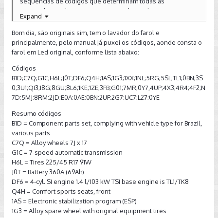
sequências de códigos que determinam todas as
características do seu carro, isso vai da cor da pintura aos
Expand
acessórios.
Bom dia, são originais sim, tem o lavador do farol e
Isso também pode ser visto através do seu número de
principalmente, pelo manual já puxei os códigos, aonde consta o
chassi, em consulta a qualquer concessionária.
farol em Led original, conforme lista abaixo:
A partir da descoberta dessa informação, vc terá um
Códigos
norte para saber se uma simples substituição das lâmpadas
B1D;C7Q;G1C;H6L;J0T;DF6;Q4H;1AS;1G3;1XX;1NL;5RG;5SL;TL1;0BN;3S
e reprogramação do sistema poderá resolver o seu
0;3U1;QI3;I8G;8GU;8L6;1KE;1ZE;3FB;G01;7MR;0Y7,4UP;4X3;4R4;4F2;N
problema, ou não.
7D;5MJ;8RM;2JD;E0A;0AE;0BN;2UF;2G7;UC7;L27;0YE
Resumo códigos
B1D = Component parts set, complying with vehicle type for Brazil,
various parts
C7Q = Alloy wheels 7J x 17
G1C = 7-speed automatic transmission
H6L = Tires 225/45 R17 91W
J0T = Battery 360A (69Ah)
DF6 = 4-cyl. SI engine 1.4 l/103 kW TSI base engine is TL1/TK8
Q4H = Comfort sports seats, front
1AS = Electronic stabilization program (ESP)
1G3 = Alloy spare wheel with original equipment tires