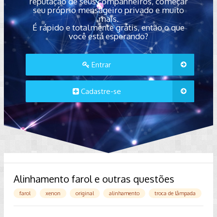
reputação de seus companheiros, começar
seu próprio mensageiro privado e muito
mais.
É rápido e totalmente grátis, então o que
você está esperando?
Entrar
Cadastre-se
Alinhamento farol e outras questões
farol
xenon
original
alinhamento
troca de lâmpada