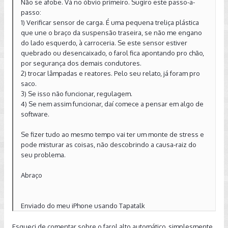
Não se afobe. Vá no óbvio primeiro. Sugiro este passo-a-
passo:
1) Verificar sensor de carga. É uma pequena treliça plástica
que une o braço da suspensão traseira, se não me engano
do lado esquerdo, à carroceria. Se este sensor estiver
quebrado ou desencaixado, o farol fica apontando pro chão,
por segurança dos demais condutores.
2) trocar lâmpadas e reatores. Pelo seu relato, já foram pro
saco.
3) Se isso não funcionar, regulagem.
4) Se nem assim funcionar, daí comece a pensar em algo de
software.
Se fizer tudo ao mesmo tempo vai ter um monte de stress e
pode misturar as coisas, não descobrindo a causa-raiz do
seu problema.
Abraço
Enviado do meu iPhone usando Tapatalk
Esqueci de comentar sobre o farol alto automático, simplesmente