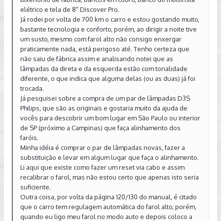
Obrigado!
elétrico e tela de 8" Discover Pro.
Já rodei por volta de 700 km o carro e estou gostando muito,
P. S.: Na estrada não consigo sequer iluminar a traseira de
bastante tecnologia e conforto, porém, ao dirigir a noite tive
um carro para identificar qual é o modelo dele, ler a placa,
um susto, mesmo com farol alto não consigo enxergar
parece que não existe mudança alguma entre farol alto e
praticamente nada, está perigoso até. Tenho certeza que
farol baixo, tem algo errado!
não saiu de fábrica assim e analisando notei que as
lâmpadas da direta e da esquerda estão com tonalidade
diferente, o que indica que alguma delas (ou as duas) já foi
trocada.
Já pesquisei sobre a compra de um par de lâmpadas D3S
Philips, que são as originais e gostaria muito da ajuda de
vocês para descobrir um bom lugar em São Paulo ou interior
de SP (próximo a Campinas) que faça alinhamento dos
faróis.
Minha idéia é comprar o par de lâmpadas novas, fazer a
substituição e levar em algum lugar que faça o alinhamento.
Li aqui que existe como fazer um reset via cabo e assim
recalibrar o farol, mas não estou certo que apenas isto seria
suficiente.
Outra coisa, por volta da página 120/130 do manual, é citado
que o carro tem regulagem automática do farol alto, porém,
quando eu ligo meu farol no modo auto e depois coloco a