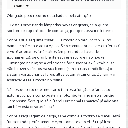
automáticos do Golf. Tenho um exclusive, equipado com os
Expand
faróis de xênon OEM, como os seus. Não se preocupe que,
funcionando corretamente, são excelentes e são muito
Obrigado pelo retorno detalhado e pela atenção!
raros problemas com trincas ou coisa parecida.
Eu estou procurando lâmpadas novas originais, se alguém
Quando você põe o switch das luzes na posição “AUTO”, o
souber de algum local de confiança, por gentileza me informe.
carro ligará automaticamente os faróis baixos quando
Sobre a sua seguinte frase: "O símbolo do farol com o “A” no
escurecer. Ele não te dará nenhuma indicação no quadro de
painel é referente ao DLA/FLA. Se o comutador estiver em “AUTO”
instrumentos. Para saber se estão ligados, você terá que
e você acionar os faróis altos (empurrando a haste de
olhar para o switch: ao ligar os faróis, o carro iluminará o
acionamento); se o ambiente estiver escuro e não houver
símbolo do farol baixo em verde.
iluminação na rua; se a velocidade for superior a 60 km/h e; se
não houver veículos na sua frente (sim, muitas condições...) o
O símbolo do farol com o “A” no painel é referente ao
sistema vai acionar os faróis altos automaticamente. Daí sim vai
DLA/FLA. Se o comutador estiver em “AUTO” e você acionar
aparecer esse símbolo no painel."
os faróis altos (empurrando a haste de acionamento); se o
ambiente estiver escuro e não houver iluminação na rua; se
Não estou certo que meu carro tem esta função do farol alto
a velocidade for superior a 60 km/h e; se não houver
automático, pois como postei na foto, não tem no meu a função
veículos na sua frente (sim, muitas condições...) o sistema vai
Light Assist. Será que só o "Farol Direcional Dinâmico" já adiciona
acionar os faróis altos automaticamente. Daí sim vai aparecer
também esta característica?
esse símbolo no painel.
Sobre a regulagem de carga, sabe como eu confiro se o meu está
Estou sem o manual por perto mas imagino que a
funcionando perfeitamente e/ou como reseto ele? Eu já li no
regulagem automática à qual você se refere seja a de altura
outro post, mas é via software e eu ainda não tenho o cabo e nem