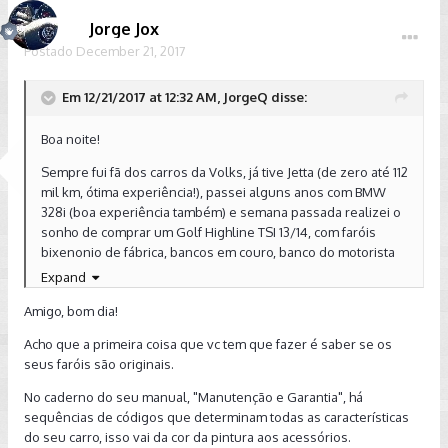
Jorge Jox
Postado
December 21, 2017
Em 12/21/2017 at 12:32 AM, JorgeQ disse:
Boa noite!
Sempre fui fã dos carros da Volks, já tive Jetta (de zero até 112
mil km, ótima experiência!), passei alguns anos com BMW
328i (boa experiência também) e semana passada realizei o
sonho de comprar um Golf Highline TSI 13/14, com faróis
bixenonio de fábrica, bancos em couro, banco do motorista
elétrico e tela de 8" Discover Pro.
Expand
Já rodei por volta de 700 km o carro e estou gostando muito,
Amigo, bom dia!
bastante tecnologia e conforto, porém, ao dirigir a noite tive
Acho que a primeira coisa que vc tem que fazer é saber se os
um susto, mesmo com farol alto não consigo enxergar
seus faróis são originais.
praticamente nada, está perigoso até. Tenho certeza que
não saiu de fábrica assim e analisando notei que as
No caderno do seu manual, "Manutenção e Garantia", há
lâmpadas da direta e da esquerda estão com tonalidade
sequências de códigos que determinam todas as características
diferente, o que indica que alguma delas (ou as duas) já foi
do seu carro, isso vai da cor da pintura aos acessórios.
trocada.