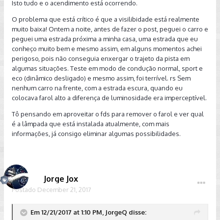
Isto tudo e o acendimento está ocorrendo.
Enviado do meu iPhone usando Tapatalk
O problema que está crítico é que a visilibidade está realmente
muito baixa! Ontem a noite, antes de fazer o post, peguei o carro e
peguei uma estrada próxima a minha casa, uma estrada que eu
conheço muito bem e mesmo assim, em alguns momentos achei
perigoso, pois não conseguia enxergar o trajeto da pista em
algumas situações. Teste em modo de condução normal, sport e
eco (dinâmico desligado) e mesmo assim, foi terrível. rs Sem
nenhum carro na frente, com a estrada escura, quando eu
colocava farol alto a diferença de luminosidade era imperceptível.
Tô pensando em aproveitar o fds para remover o farol e ver qual
é a lâmpada que está instalada atualmente, com mais
informações, já consigo eliminar algumas possibilidades.
Jorge Jox
Postado
December 21, 2017
Em 12/21/2017 at 1:10 PM, JorgeQ disse: