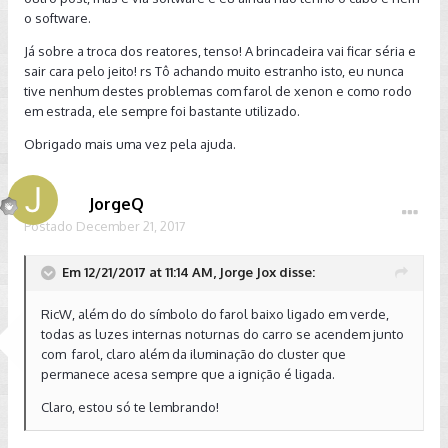
do facho em função da carga. Esta é uma funcionalidade
o software.
obrigatória em carros com faróis de xênon no Brasil, pelo
Já sobre a troca dos reatores, tenso! A brincadeira vai ficar séria e
código de trânsito e funciona com um sensor instalado na
sair cara pelo jeito! rs Tô achando muito estranho isto, eu nunca
suspensão traseira, que percebe essa carga.
tive nenhum destes problemas com farol de xenon e como rodo
em estrada, ele sempre foi bastante utilizado.
Sobre a troca dos faróis: deve estar com as lâmpadas já além
do fim da vida. É comum que, nesta hora, os faróis iluminem
Obrigado mais uma vez pela ajuda.
com cores diferentes, mesmo que tenham a mesma idade.
Aliás, esse é um dos poucos problemas deste tipo de farol.
Sugiro que troque o par de lâmpadas e também o par de
JorgeQ
reatores. Só isso garante o correto funcionamento.
Postado
December 21, 2017
Infelizmente, não conheço uma boa oficina para esta
operação.
Em 12/21/2017 at 11:14 AM, Jorge Jox disse:
Sobre a regulagem: já temos um tópico no fórum discutindo
RicW, além do do símbolo do farol baixo ligado em verde,
esse assunto. Peço que faça uma busca, leia o histórico e
todas as luzes internas noturnas do carro se acendem junto
coloque as suas dúvidas adicionais lá. Eu me preocuparia
com farol, claro além da iluminação do cluster que
com isso somente após a troca das lâmpadas e reatores.
permanece acesa sempre que a ignição é ligada.
Um abraço!
Claro, estou só te lembrando!