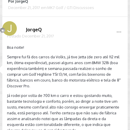
Por
JorgeQ
December 21, 2017
em
MK7 Golf / GTI Discussoes
JorgeQ
Postado
December 21, 2017
Boa noite!
Sempre fui fã dos carros da Volks, já tive Jetta (de zero até 112 mil
km, ótima experiência!), passei alguns anos com BMW 328i (boa
experiência também) e semana passada realizei o sonho de
comprar um Golf Highline TSI 13/14, com faróis bixenonio de
fábrica, bancos em couro, banco do motorista elétrico e tela de 8"
Discover Pro.
Já rodei por volta de 700 km o carro e estou gostando muito,
bastante tecnologia e conforto, porém, ao dirigir a noite tive um
susto, mesmo com farol alto não consigo enxergar praticamente
nada, está perigoso até. Tenho certeza que não saiu de fábrica
assim e analisando notei que as lâmpadas da direta e da
esquerda estão com tonalidade diferente, o que indica que