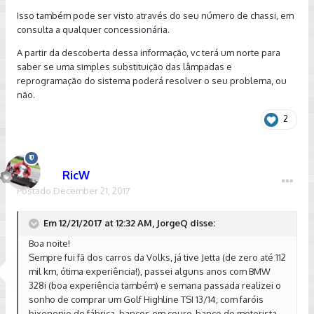
Isso também pode ser visto através do seu número de chassi, em
Já pesquisei sobre a compra de um par de lâmpadas D3S
consulta a qualquer concessionária.
Philips, que são as originais e gostaria muito da ajuda de
vocês para descobrir um bom lugar em São Paulo ou interior
A partir da descoberta dessa informação, vc terá um norte para
de SP (próximo a Campinas) que faça alinhamento dos
saber se uma simples substituição das lâmpadas e
faróis.
reprogramação do sistema poderá resolver o seu problema, ou
não.
Minha idéia é comprar o par de lâmpadas novas, fazer a
substituição e levar em algum lugar que faça o alinhamento.
2
Li aqui que existe como fazer um reset via cabo e assim
recalibrar o farol, mas não estou certo que apenas isto seria
suficiente.
RicW
Outra coisa, por volta da página 120/130 do manual, é citado
Postado
December 21, 2017
que o carro tem regulagem automática do farol alto, porém,
quando eu ligo meu farol no modo auto e depois coloco a
alavanca do farol para baixo, aparece a luz azul de farol alto
Em 12/21/2017 at 12:32 AM, JorgeQ disse:
no painel, porém sem a letra A, de automático. Será que meu
Boa noite!
carro veio sem esta função? Ele tem sensor de chuva e
Sempre fui fã dos carros da Volks, já tive Jetta (de zero até 112
aquelas 4 lentes no vidro próximo ao encaixe do retrovisor.
mil km, ótima experiência!), passei alguns anos com BMW
328i (boa experiência também) e semana passada realizei o
Desde já me desculpo pelo texto longo e agradeço
sonho de comprar um Golf Highline TSI 13/14, com faróis
qualquer ajuda ou comentário.
bixenonio de fábrica, bancos em couro, banco do motorista