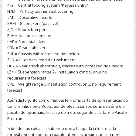
4F2 = Central locking system "Keyless Entry"
N7D = Partially leather seat covering
5MJ = Decorative inserts
8RM = 8 speakers (passive)
2JD = Sports bumpers
E0A = No special edition
0AE = Front stabilizer
0BN = Rear stabilizer
2UF = Chassis with increased ride height
2G7 = Filler neck module 1 with insert
UC7 = Rear shock absorption, chassis with increased ride height
L27 = Suspension range 27 installation control only, no
requirement forecast
0YE = Weight range 5 installation control only, no requirement
forecast
Além disto, junto com o manual tem uma carta de apresentação do
carro, emitida pela Volks, aonde eles listam os itens de série e o
pacote de opcionais, no caso do meu, segundo a carta, é o Pacote
Premium.
Sabe destas coisas, e sabendo que a lâmpada já foi trocada
(provalvemente por uma paralela), vocês acham que compensa