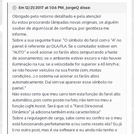
Em 12/21/2017 at 1:06 PM, JorgeQ disse:
Obrigado pelo retorno detalhado e pela atenção!
Eu estou procurando lâmpadas novas originais, se alguém
souber de algum local de confiança, por gentileza me
informe.
Sobre a sua seguinte frase: "O símbolo do farol com o “A” no
painel é referente ao DLA/FLA. Se o comutador estiver em
“AUTO” e você acionar os faróis altos (empurrando a haste
de acionamento); se o ambiente estiver escuro e não houver
iluminação na rua; se a velocidade for superior a 60 km/h e;
se não houver veículos na sua frente (sim, muitas
condições...) o sistema vai acionar os faróis altos
automaticamente. Daí sim vai aparecer esse símbolo no
painel."
Não estou certo que meu carro tem esta função do farol alto
automático, pois como postei na foto, não tem no meu a
função Light Assist. Será que só o "Farol Direcional
Dinâmico" já adiciona também esta característica?
Sobre a regulagem de carga, sabe como eu confiro se o meu
está funcionando perfeitamente e/ou como reseto ele? Eu já
li no outro post, mas é via software e eu ainda não tenho o