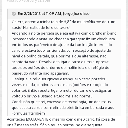
Postado
February 21, 2018
Em 2/21/2018 at 11:09 AM, Jorge Jox disse:
Galera, ontem a minha tela de 5,8" do multimídia me deu um
susto! Na realidade foi o software!
Andando a noite percebi que ela estava com o brilho máximo
incomodando a vista. Ao chegar a garagem fiz um check lista
em todos os parâmetro de ajuste da iluminação interna do
carro e estava tudo funcionado, com exceção do ajuste do
nível de brilho da tela, que por mais que alterasse, não
acontecia nada. Resolvi desligar o carro e uma surpresa:
todos os botões do entorno do multimídia e o relógio do
painel do volante não apagavam.
Desliguei e religuei ignição e tranquei o carro por três
vezes e nada, continuavam acesos (botões e relógio do
volante). Então resolvi ligar o motor do carro e desligar, aí
voltou o brilho ajustado e tudo mais ao normal!
Conclusão que tirei, excesso de tecnologia, um dos maus
que assola carros com refinada eletrônica embarcada e aos
Fórmulas 1 também!
Aconteceu EXATAMENTE o mesmo com o meu carro, há coisa de
uns 2 meses atrás. Só voltou ao normal no dia seguinte.