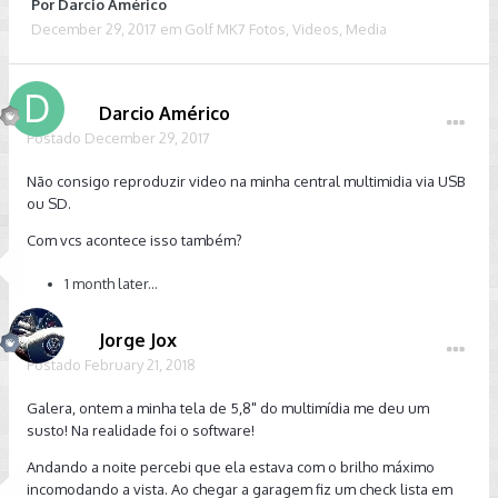
Por
Darcio Américo
December 29, 2017
em
Golf MK7 Fotos, Videos, Media
Darcio Américo
Postado
December 29, 2017
Não consigo reproduzir video na minha central multimidia via USB
ou SD.
Com vcs acontece isso também?
1 month later...
Jorge Jox
Postado
February 21, 2018
Galera, ontem a minha tela de 5,8" do multimídia me deu um
susto! Na realidade foi o software!
Andando a noite percebi que ela estava com o brilho máximo
incomodando a vista. Ao chegar a garagem fiz um check lista em