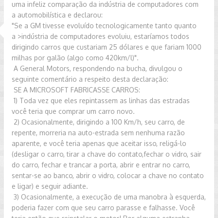
uma
infeliz comparação da indústria de computadores com
a
automobilística e declarou:
"Se a GM tivesse evoluído tecnologicamente tanto quanto
a
>indústria
de computadores evoluiu, estaríamos todos
dirigindo carros que
custariam
25
dólares e que fariam 1000
milhas por galão (algo como 420km/l)".
A General Motors, respondendo na bucha, divulgou o
seguinte comentário a
respeito desta declaração:
SE A MICROSOFT FABRICASSE CARROS:
1) Toda vez que eles repintassem as linhas das estradas
você
teria
que comprar um carro novo.
2) Ocasionalmente, dirigindo a 100 Km/h, seu carro, de
repente,
morreria na auto-estrada sem nenhuma razão
aparente, e você teria
apenas
que aceitar isso, religá-lo
(desligar o carro, tirar a chave do
contato,fechar o vidro, sair
do carro, fechar e trancar a porta, abrir
e
entrar no carro,
sentar-se ao banco, abrir o vidro, colocar a chave no
contato
e ligar) e seguir adiante.
3) Ocasionalmente, a execução de uma manobra à esquerda,
poderia
fazer com que seu carro parasse e falhasse. Você