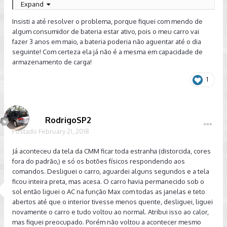
Expand
Enviado de meu SM-G935F usando Tapatalk
Insisti a até resolver o problema, porque fiquei com mendo de
algum consumidor de bateria estar ativo, pois o meu carro vai
fazer 3 anos em maio, a bateria poderia não aguentar até o dia
seguinte! Com certeza ela já não é a mesma em capacidade de
armazenamento de carga!
1
RodrigoSP2
Postado
February 21, 2018
Já aconteceu da tela da CMM ficar toda estranha (distorcida, cores
fora do padrão,) e só os botões físicos respondendo aos
comandos. Desliguei o carro, aguardei alguns segundos e a tela
ficou inteira preta, mas acesa. O carro havia permanecido sob o
sol então liguei o AC na função Max com todas as janelas e teto
abertos até que o interior tivesse menos quente, desliguei, liguei
novamente o carro e tudo voltou ao normal. Atribui isso ao calor,
mas fiquei preocupado. Porém não voltou a acontecer mesmo