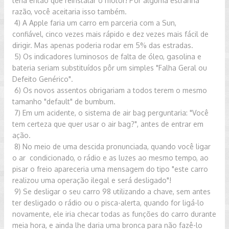
teria então que
reinstalar
o motor! Por alguma estranha
razão, você aceitaria isso também.
4) A Apple faria um carro em parceria com a Sun,
confiável,
cinco
vezes mais rápido e dez vezes mais fácil de
dirigir. Mas apenas poderia
rodar em 5% das estradas.
5) Os indicadores luminosos de falta de óleo, gasolina e
bateria
seriam substituídos pôr um simples "Falha Geral ou
Defeito Genérico".
6) Os novos assentos obrigariam a todos terem o mesmo
tamanho
"default" de bumbum.
7) Em um acidente, o sistema de air bag perguntaria: "Você
tem
certeza que quer usar o air bag?", antes de entrar em
ação.
8) No meio de uma descida pronunciada, quando você ligar
o ar
condicionado, o rádio e as luzes ao mesmo tempo, ao
pisar o freio
apareceria uma mensagem do tipo "este carro
realizou uma operação
ilegal e
será desligado"!
9) Se desligar o seu carro 98 utilizando a chave, sem antes
ter
desligado o rádio ou o pisca-alerta, quando for ligá-lo
novamente, ele
iria
checar todas as funções do carro durante
meia hora, e ainda lhe daria
uma
bronca para não fazê-lo