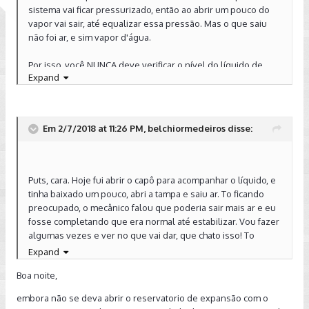
sistema vai ficar pressurizado, então ao abrir um pouco do
vapor vai sair, até equalizar essa pressão. Mas o que saiu
não foi ar, e sim vapor d'água.
Por isso, você NUNCA deve verificar o nível do líquido de
Expand
arrefecimento com o motor quente. Isso só vai apressar a
diminuição do volume de líquido de arrefecimento. O
correto é acompanhar o nível com o motor frio, antes de dar
a partida de manhã cedo, por exemplo.
Em 2/7/2018 at 11:26 PM, belchiormedeiros disse:
Abraço.
Enviado de meu SM-G935F usando Tapatalk
Puts, cara. Hoje fui abrir o capô para acompanhar o líquido, e
tinha baixado um pouco, abri a tampa e saiu ar. To ficando
preocupado, o mecânico falou que poderia sair mais ar e eu
fosse completando que era normal até estabilizar. Vou fazer
algumas vezes e ver no que vai dar, que chato isso! To
achando estranho.
Expand
Boa noite,
embora não se deva abrir o reservatorio de expansão com o