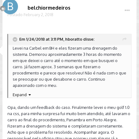
belchiormedeiros
Postado
February 2, 2018
Em 1/24/2018 at 3:11 PM, hboratto disse:
Levei na Carbel em BH e eles fizeram uma drenagem do
sistema. Demorou aproximadamente 3 horas do momento
em que deixei o carro até o momento em que busquei o
carro. Já fazem aprox. 3 semanas que fizeram o
procedimento e parece que resolveu! Não é nada com o que
se preocupar ou que desabone o carro. Continuo
apaixonado com o meu.
Expand
Enviado de meu SM-G955F usando Tapatalk
Opa, dando um feedback do caso. Finalmente levei o meu golf 1.0
na css, para minha surpresa fui muito bem atendido, até lavaram o
carro ao final do procedimento, Panambra em Porto Alegre.
Fizeram a drenagem do sistema e completaram corretamente.
Acho que o problema foi resolvido. Acompanhar agora. O
responsável pela oficina citou que ocorreu com alguns já a