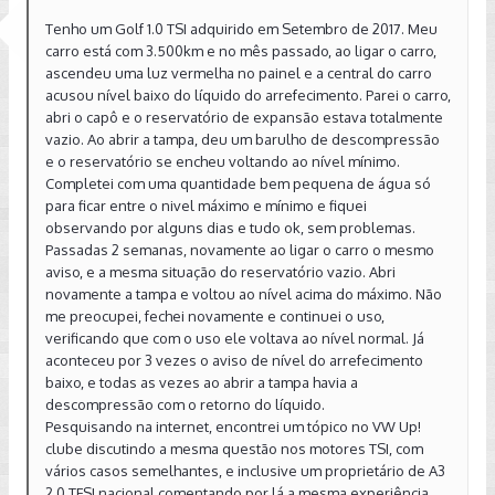
Tenho um Golf 1.0 TSI adquirido em Setembro de 2017. Meu
carro está com 3.500km e no mês passado, ao ligar o carro,
ascendeu uma luz vermelha no painel e a central do carro
acusou nível baixo do líquido do arrefecimento. Parei o carro,
abri o capô e o reservatório de expansão estava totalmente
vazio. Ao abrir a tampa, deu um barulho de descompressão
e o reservatório se encheu voltando ao nível mínimo.
Completei com uma quantidade bem pequena de água só
para ficar entre o nivel máximo e mínimo e fiquei
observando por alguns dias e tudo ok, sem problemas.
Passadas 2 semanas, novamente ao ligar o carro o mesmo
aviso, e a mesma situação do reservatório vazio. Abri
novamente a tampa e voltou ao nível acima do máximo. Não
me preocupei, fechei novamente e continuei o uso,
verificando que com o uso ele voltava ao nível normal. Já
aconteceu por 3 vezes o aviso de nível do arrefecimento
baixo, e todas as vezes ao abrir a tampa havia a
descompressão com o retorno do líquido.
Pesquisando na internet, encontrei um tópico no VW Up!
clube discutindo a mesma questão nos motores TSI, com
vários casos semelhantes, e inclusive um proprietário de A3
2.0 TFSI nacional comentando por lá a mesma experiência.