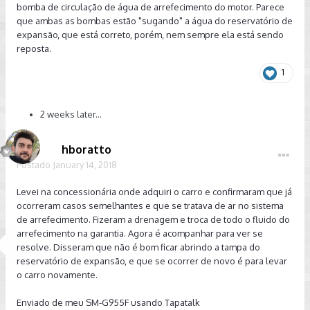
bomba de circulação de água de arrefecimento do motor. Parece
Pesquisando na internet, encontrei um tópico no VW Up!
que ambas as bombas estão "sugando" a água do reservatório de
clube discutindo a mesma questão nos motores TSI, com
expansão, que está correto, porém, nem sempre ela está sendo
vários casos semelhantes, e inclusive um proprietário de A3
reposta.
2.0 TFSI nacional comentando por lá a mesma experiência.
Pelo que andei lendo por lá, parece que se trata de ar no
1
sistema e que com o tempo a situação irá se normalizar,
como aconteceu com alguns em relatos. Alguém aqui, seja
2 weeks later...
de 1.0 TSI, 1.4 TSI, 1.6 MSI ou GTI já passou pela mesma
situação?
hboratto
Postado
January 14, 2018
Levei na concessionária onde adquiri o carro e confirmaram que já
ocorreram casos semelhantes e que se tratava de ar no sistema
de arrefecimento. Fizeram a drenagem e troca de todo o fluido do
arrefecimento na garantia. Agora é acompanhar para ver se
resolve. Disseram que não é bom ficar abrindo a tampa do
reservatório de expansão, e que se ocorrer de novo é para levar
o carro novamente.
Enviado de meu SM-G955F usando Tapatalk