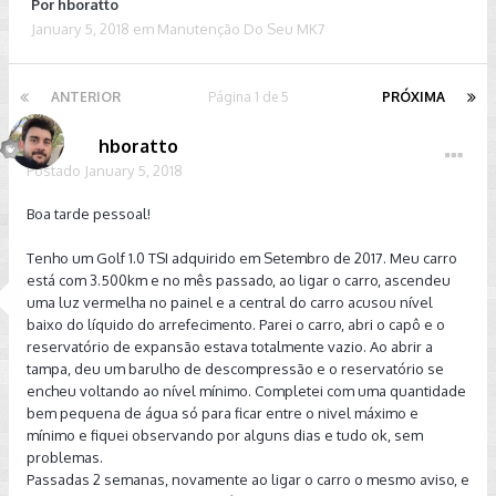
Por
hboratto
January 5, 2018
em
Manutenção Do Seu MK7
ANTERIOR
Página 1 de 5
PRÓXIMA
hboratto
Postado
January 5, 2018
Boa tarde pessoal!
Tenho um Golf 1.0 TSI adquirido em Setembro de 2017. Meu carro
está com 3.500km e no mês passado, ao ligar o carro, ascendeu
uma luz vermelha no painel e a central do carro acusou nível
baixo do líquido do arrefecimento. Parei o carro, abri o capô e o
reservatório de expansão estava totalmente vazio. Ao abrir a
tampa, deu um barulho de descompressão e o reservatório se
encheu voltando ao nível mínimo. Completei com uma quantidade
bem pequena de água só para ficar entre o nivel máximo e
mínimo e fiquei observando por alguns dias e tudo ok, sem
problemas.
Passadas 2 semanas, novamente ao ligar o carro o mesmo aviso, e