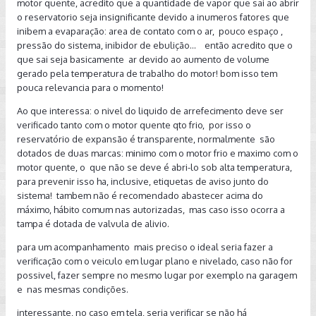
motor quente, acredito que a quantidade de vapor que sai ao abrir
o reservatorio seja insignificante devido a inumeros fatores que
inibem a evaparação: area de contato com o ar, pouco espaço ,
pressão do sistema, inibidor de ebulição... então acredito que o
que sai seja basicamente ar devido ao aumento de volume
gerado pela temperatura de trabalho do motor! bom isso tem
pouca relevancia para o momento!
Ao que interessa: o nivel do liquido de arrefecimento deve ser
verificado tanto com o motor quente qto frio, por isso o
reservatório de expansão é transparente, normalmente são
dotados de duas marcas: minimo com o motor frio e maximo com o
motor quente, o que não se deve é abri-lo sob alta temperatura,
para prevenir isso ha, inclusive, etiquetas de aviso junto do
sistema! tambem não é recomendado abastecer acima do
máximo, hábito comum nas autorizadas, mas caso isso ocorra a
tampa é dotada de valvula de alivio.
para um acompanhamento mais preciso o ideal seria fazer a
verificação com o veiculo em lugar plano e nivelado, caso não for
possivel, fazer sempre no mesmo lugar por exemplo na garagem
e nas mesmas condições.
interessante, no caso em tela, seria verificar se não há