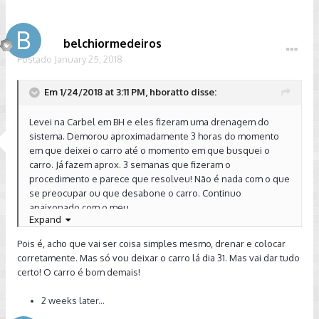
belchiormedeiros
Postado
January 25, 2018
Em 1/24/2018 at 3:11 PM, hboratto disse:
Levei na Carbel em BH e eles fizeram uma drenagem do
sistema. Demorou aproximadamente 3 horas do momento
em que deixei o carro até o momento em que busquei o
carro. Já fazem aprox. 3 semanas que fizeram o
procedimento e parece que resolveu! Não é nada com o que
se preocupar ou que desabone o carro. Continuo
apaixonado com o meu.
Expand
Enviado de meu SM-G955F usando Tapatalk
Pois é, acho que vai ser coisa simples mesmo, drenar e colocar
corretamente. Mas só vou deixar o carro lá dia 31. Mas vai dar tudo
certo! O carro é bom demais!
2 weeks later...