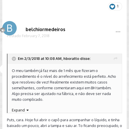
1
belchiormedeiros
Postado
February 7, 2018
Em 2/3/2018 at 10:08 AM, hboratto disse:
O meu também já faz mais de 1 mês que fizeram o
procedimento é o nível do arrefecimento está perfeito. Acho
que resolveu de vez! Realmente existem muitos casos
semelhantes, conforme comentaram aqui em BH também.
Algo precisa ser ajustado na fábrica, e não deve ser nada
muito complicado.
Expand
Enviado de meu SM-G955F usando Tapatalk
Puts, cara. Hoje fui abrir o capô para acompanhar o líquido, e tinha
baixado um pouco, abri a tampa e saiu ar. To ficando preocupado, o