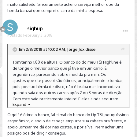
muito satisfeito. Sinceramente achei o serviço melhor que da
honda banzai que comprei o carro da minha esposa.
sighup
Postado
February 3, 2018
Em 2/3/2018 at 10:02 AM, Jorge Jox disse:
Tbm tenho 1,80 de altura. O banco do do meu TSI Highline é
de longe o melhor banco que já tive em um carro. É
ergonômico, parecendo sobre medida pra mim. Os
ajustes que ele possui são ótimos, principalmente o lombar,
pois possuo hérnia de disco, não é braba mas incomodava
quando saia dos outros carros após 2 ou 3 horas de direção.
Com este saio praticamente inteiro! E eles ainda seguram
Expand
muito bem em curvas fortes!
O golf é ótimo o banco, falei mal do banco do Up TSI, pouquíssimo
ergonômico, o apoio de cabeça empurra sua cabeça pra frente, o
apoio lombar me dá dor nas costas, e por aí vai. Nem achar uma
posição boa de dirigir consegui.