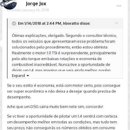
Jorge Jox
Postado
January 14, 2018
Em 1/14/2018 at 2:44 PM, hboratto disse:
Ótimas explicações, obrigado. Segundo o consultor técnico,
todos os veículos que apresentaram esse problema foram
solucionados pelo procedimento, então estou otimista.
Realmente o motor 1.0 TSI é surpreendente, principalmente
pelo alto torque em baixas rotações e economia de
combustível inacreditável. Nunca tive a oportunidade de
dirigir um 1.4, mas imagino que seja ainda melhor, porém,
Expand
pelo menos pelo meu estilo de direção mais voltado para a
economia que para altas velocidades, seria desnecessário
Se o seu estilo é economia, está com motor certo, pois consegue
mais potência. A única coisa que cairia muito bem seria um
ser super econômico e não deixa a desejar quando precisa de
DSG.
desempenho.
Enviado de meu SM-G955F usando Tapatalk
Acho que um DSG cairia muito bem nele sim, concordo!
Se vc tiver a oportunidade de pilotar um 1.4 sentirá com certeza
um desempenho melhor em todas as condições, mas tudo tem
seu preço, não conseguirás os números obtidos em consumo