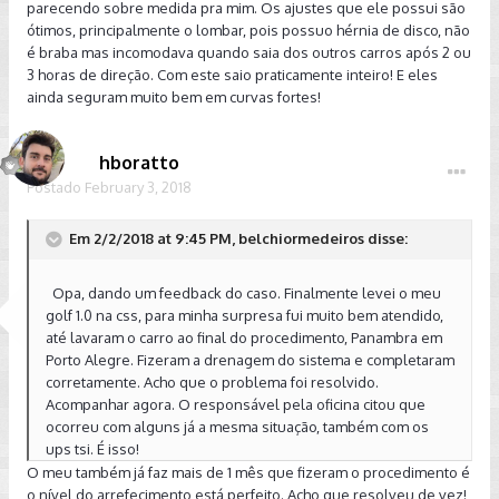
parecendo sobre medida pra mim. Os ajustes que ele possui são
ótimos, principalmente o lombar, pois possuo hérnia de disco, não
é braba mas incomodava quando saia dos outros carros após 2 ou
3 horas de direção. Com este saio praticamente inteiro! E eles
ainda seguram muito bem em curvas fortes!
hboratto
Postado
February 3, 2018
Em 2/2/2018 at 9:45 PM, belchiormedeiros disse:
Opa, dando um feedback do caso. Finalmente levei o meu
golf 1.0 na css, para minha surpresa fui muito bem atendido,
até lavaram o carro ao final do procedimento, Panambra em
Porto Alegre. Fizeram a drenagem do sistema e completaram
corretamente. Acho que o problema foi resolvido.
Acompanhar agora. O responsável pela oficina citou que
ocorreu com alguns já a mesma situação, também com os
ups tsi. É isso!
O meu também já faz mais de 1 mês que fizeram o procedimento é
o nível do arrefecimento está perfeito. Acho que resolveu de vez!