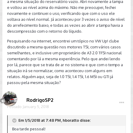
a mesma situação do reservatório vazio. Abri novamente a tampa
e voltou ao nível acima do máximo. Não me preocupei, fechei
novamente e continuei o uso, verificando que com o uso ele
voltava ao nível normal. Já aconteceu por 3 vezes o aviso de nível
do arrefecimento baixo, e todas as vezes ao abrir a tampa havia a
descompressão com o retorno do líquido.
Pesquisando na internet, encontrei um tópico no VW Up! clube
discutindo a mesma questão nos motores TSI, com vários casos
semelhantes, e inclusive um proprietário de A3 2.0 TFSI nacional
comentando por lá a mesma experiência. Pelo que andei lendo
por lá, parece que se trata de ar no sistema e que com o tempo a
situação irá se normalizar, como aconteceu com alguns em
relatos. Alguém aqui, seja de 1.0 TSI, 1.4 TSI, 1.6 MSI ou GTI já
passou pela mesma situação?
RodrigoSP2
Postado
January 5, 2018
Em 1/5/2018 at 7:48 PM, hboratto disse:
Boa tarde pessoal!