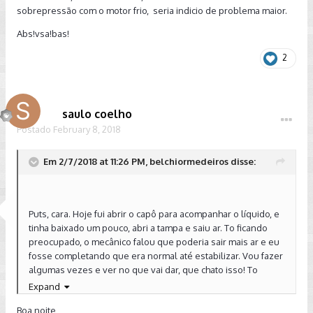
sobrepressão com o motor frio, seria indicio de problema maior.
Abs!vsa!bas!
2
saulo coelho
Postado
February 8, 2018
Em 2/7/2018 at 11:26 PM, belchiormedeiros disse:
Puts, cara. Hoje fui abrir o capô para acompanhar o líquido, e
tinha baixado um pouco, abri a tampa e saiu ar. To ficando
preocupado, o mecânico falou que poderia sair mais ar e eu
fosse completando que era normal até estabilizar. Vou fazer
algumas vezes e ver no que vai dar, que chato isso! To
achando estranho.
Expand
Boa noite,