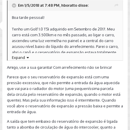
Em 1/5/2018 at 7:48 PM, hboratto disse:
Boa tarde pessoal!
Tenho um Golf 1.0 TSI adquirido em Setembro de 2017. Meu
carro está com 3.500km e no mês passado, ao ligar o carro,
ascendeu uma luz vermelha no painel e a central do carro
acusou nível baixo do líquido do arrefecimento. Parei o carro,
abri o capô e o reservatório de expansão estava totalmente
Expand
vazio. Ao abrir a tampa, deu um barulho de descompressão
e o reservatório se encheu voltando ao nível mínimo.
Amigo, use a sua garantia! Com arrefecimento não se brinca!
Completei com uma quantidade bem pequena de água só
para ficar entre o nivel máximo e mínimo e fiquei
Parece que o seu reservatório de expansão está com uma
observando por alguns dias e tudo ok, sem problemas.
pressão excessiva, que não permite a entrada da água aquecida
Passadas 2 semanas, novamente ao ligar o carro o mesmo
que vai para o radiador do motor (uma pequeníssima parcela
aviso, e a mesma situação do reservatório vazio. Abri
dela circula pelo reservatório de expansão, quando o motor está
novamente a tampa e voltou ao nível acima do máximo. Não
quente). Mas pela sua informação isso é intermitente. Quando
me preocupei, fechei novamente e continuei o uso,
você abre o reservatório de expansão a pressão baixa e permite a
verificando que com o uso ele voltava ao nível normal. Já
entrada de água.
aconteceu por 3 vezes o aviso de nível do arrefecimento
A saída que tem embaixo do reservatório de expansão é ligada
baixo, e todas as vezes ao abrir a tampa havia a
tanto a abomba de circulação de água do intercooler, quanto a
descompressão com o retorno do líquido.