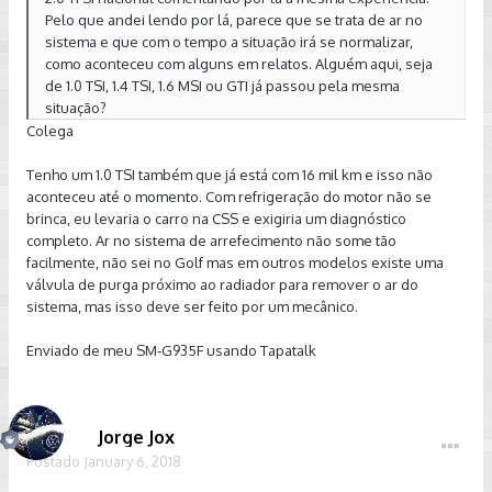
Pelo que andei lendo por lá, parece que se trata de ar no
sistema e que com o tempo a situação irá se normalizar,
como aconteceu com alguns em relatos. Alguém aqui, seja
de 1.0 TSI, 1.4 TSI, 1.6 MSI ou GTI já passou pela mesma
situação?
Colega
Tenho um 1.0 TSI também que já está com 16 mil km e isso não
aconteceu até o momento. Com refrigeração do motor não se
brinca, eu levaria o carro na CSS e exigiria um diagnóstico
completo. Ar no sistema de arrefecimento não some tão
facilmente, não sei no Golf mas em outros modelos existe uma
válvula de purga próximo ao radiador para remover o ar do
sistema, mas isso deve ser feito por um mecânico.
Enviado de meu SM-G935F usando Tapatalk
Jorge Jox
Postado
January 6, 2018