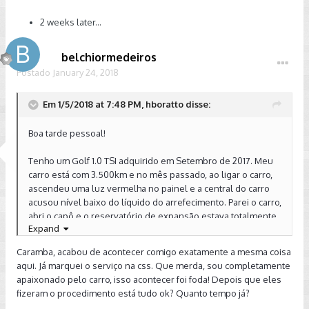
2 weeks later...
belchiormedeiros
Postado
January 24, 2018
Em 1/5/2018 at 7:48 PM, hboratto disse:
Boa tarde pessoal!
Tenho um Golf 1.0 TSI adquirido em Setembro de 2017. Meu
carro está com 3.500km e no mês passado, ao ligar o carro,
ascendeu uma luz vermelha no painel e a central do carro
acusou nível baixo do líquido do arrefecimento. Parei o carro,
abri o capô e o reservatório de expansão estava totalmente
Expand
vazio. Ao abrir a tampa, deu um barulho de descompressão
e o reservatório se encheu voltando ao nível mínimo.
Caramba, acabou de acontecer comigo exatamente a mesma coisa
Completei com uma quantidade bem pequena de água só
aqui. Já marquei o serviço na css. Que merda, sou completamente
para ficar entre o nivel máximo e mínimo e fiquei
apaixonado pelo carro, isso acontecer foi foda! Depois que eles
observando por alguns dias e tudo ok, sem problemas.
fizeram o procedimento está tudo ok? Quanto tempo já?
Passadas 2 semanas, novamente ao ligar o carro o mesmo