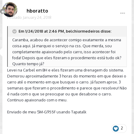
aviso, e a mesma situação do reservatório vazio. Abri
novamente a tampa e voltou ao nível acima do máximo. Não
hboratto
me preocupei, fechei novamente e continuei o uso,
Postado
January 24, 2018
verificando que com o uso ele voltava ao nível normal. Já
aconteceu por 3 vezes o aviso de nível do arrefecimento
Em 1/24/2018 at 2:46 PM, belchiormedeiros disse:
baixo, e todas as vezes ao abrir a tampa havia a
descompressão com o retorno do líquido.
Caramba, acabou de acontecer comigo exatamente a mesma
coisa aqui. Já marquei o serviço na css. Que merda, sou
Pesquisando na internet, encontrei um tópico no VW Up!
completamente apaixonado pelo carro, isso acontecer foi
clube discutindo a mesma questão nos motores TSI, com
foda! Depois que eles fizeram o procedimento está tudo ok?
vários casos semelhantes, e inclusive um proprietário de A3
Quanto tempo já?
2.0 TFSI nacional comentando por lá a mesma experiência.
Levei na Carbel em BH e eles fizeram uma drenagem do sistema.
Pelo que andei lendo por lá, parece que se trata de ar no
Demorou aproximadamente 3 horas do momento em que deixei o
sistema e que com o tempo a situação irá se normalizar,
carro até o momento em que busquei o carro. Já fazem aprox. 3
como aconteceu com alguns em relatos. Alguém aqui, seja
semanas que fizeram o procedimento e parece que resolveu! Não
de 1.0 TSI, 1.4 TSI, 1.6 MSI ou GTI já passou pela mesma
é nada com o que se preocupar ou que desabone o carro.
situação?
Continuo apaixonado com o meu.
Enviado de meu SM-G955F usando Tapatalk
2