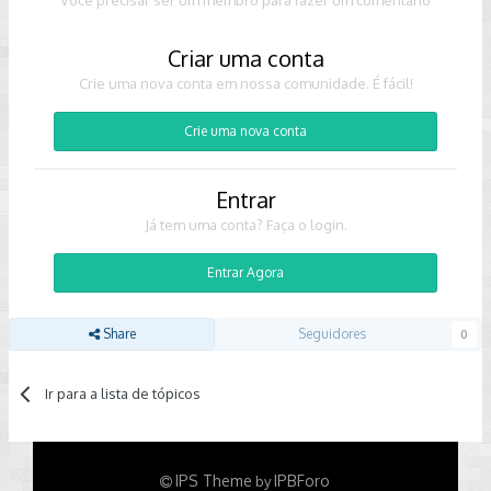
Criar uma conta
Crie uma nova conta em nossa comunidade. É fácil!
Crie uma nova conta
Entrar
Já tem uma conta? Faça o login.
Entrar Agora
Share
Seguidores
0
Ir para a lista de tópicos
IPS Theme
IPBForo
by