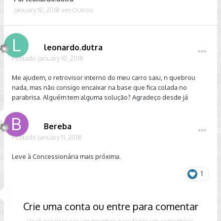
January 10, 2018
em
Outros
leonardo.dutra
Postado
January 10, 2018
Me ajudem, o retrovisor interno do meu carro saiu, n quebrou
nada, mas não consigo encaixar na base que fica colada no
parabrisa. Alguém tem alguma solução? Agradeço desde já
Bereba
Postado
January 11, 2018
Leve à Concessionária mais próxima.
1
Crie uma conta ou entre para comentar
Você precisar ser um membro para fazer um comentário