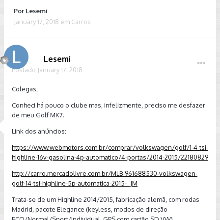
Por
Lesemi
January 17, 2018
em
Carros
Lesemi
Postado
January 17, 2018
Colegas,
Conheci há pouco o clube mas, infelizmente, preciso me desfazer
de meu Golf MK7.
Link dos anúncios:
https://www.webmotors.com.br/comprar/volkswagen/golf/1-4-tsi-
highline-16v-gasolina-4p-automatico/4-portas/2014-2015/22180829
http://carro.mercadolivre.com.br/MLB-961688530-volkswagen-
golf-14-tsi-highline-5p-automatica-2015-_JM
Trata-se de um Highline 2014/2015, fabricação alemã, com rodas
Madrid, pacote Elegance (keyless, modos de direção
ECO/Normal/Sport/Individual, GPS com cartão SD VW).