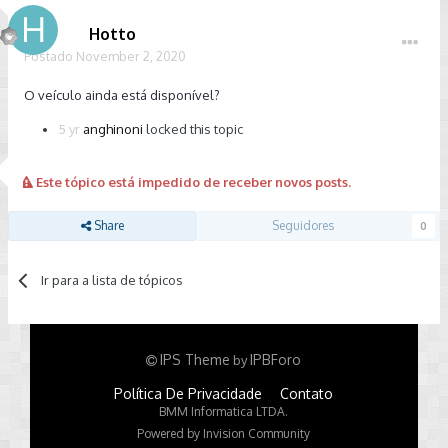
Hotto
Postado
November 2, 2020
O veículo ainda está disponível?
5 yr
anghinoni
locked this topic
Este tópico está impedido de receber novos posts.
Share
Seguidores
0
Ir para a lista de tópicos
IPS Theme
IPBForo
by
Política De Privacidade
Contato
BMM Informatica LTDA.
Powered by Invision Community