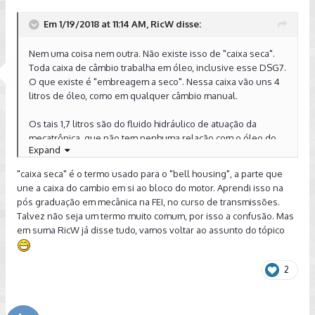
Em 1/19/2018 at 11:14 AM, RicW disse:
Nem uma coisa nem outra. Não existe isso de "caixa seca".
Toda caixa de câmbio trabalha em óleo, inclusive esse DSG7.
O que existe é "embreagem a seco". Nessa caixa vão uns 4
litros de óleo, como em qualquer câmbio manual.
Os tais 1,7 litros são do fluido hidráulico de atuação da
mecatrônica, que não tem nenhuma relação com o óleo do
Expand
câmbio em si.
"caixa seca" é o termo usado para o "bell housing", a parte que
E nenhum dois dois requer troca nesse câmbio. É queimar
une a caixa do cambio em si ao bloco do motor. Aprendi isso na
dinheiro. A troca é aplicável só ao DSG6 do GTI.
pós graduação em mecânica na FEI, no curso de transmissões.
Talvez não seja um termo muito comum, por isso a confusão. Mas
Abraço
em suma RicW já disse tudo, vamos voltar ao assunto do tópico
Enviado de meu SM-G935F usando Tapatalk
2