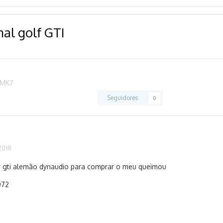
nal golf GTI
 MK7
Seguidores
0
2018
 gti alemão dynaudio para comprar o meu queimou
0072