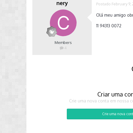
nery
Postado
February 9,
Olá meu amigo obri
11 94313 0072
Members
4
Criar uma co
Crie uma nova conta em nossa co
Crie uma nova con