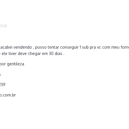
 2018
s acabei vendendo , posso tentar conseguir 1 sub pra vc com meu fo
ele tiver deve chegar em 30 dias .
por gentileza
os
239
o.com.br