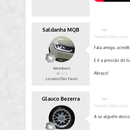
Saldanha MQB
Postado
February 6,
Fala amigo, acredit
E é a pressão do t
Members
Abraço!
474
Location
São Paulo
Glauco Bezerra
Postado
February 6,
A se alguém descob