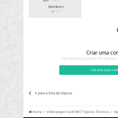
Members
392
Criar uma co
Crie uma nova conta em nossa co
Crie uma nova con
Ir para a lista de tópicos
Home
Volkswagen Golf MK7 Tópicos Técnicos
Aj