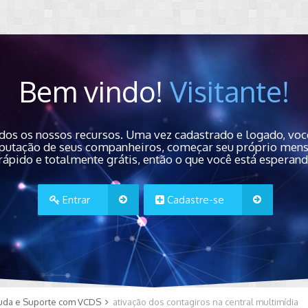
Bem vindo!
Visitante!
dos os nossos recursos. Uma vez cadastrado e logado, você
 reputação de seus companheiros, começar seu próprio men
rápido e totalmente grátis, então o que você está esperan
Entrar
Cadastre-se
uda e Suporte com VCDS
ativação dos contagiros na central multimídia