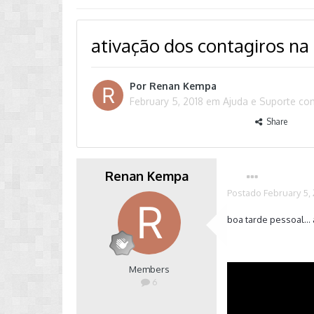
ativação dos contagiros na
Por
Renan Kempa
February 5, 2018
em
Ajuda e Suporte c
Share
Renan Kempa
Postado
February 5,
boa tarde pessoal...
Members
6