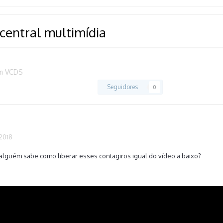
 central multimídia
om VCDS
Seguidores
0
 2018
 alguém sabe como liberar esses contagiros igual do vídeo a baixo?