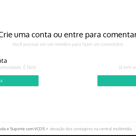
Crie uma conta ou entre para comenta
Você precisar ser um membro para fazer um comentário
nta
munidade. É fácil!
Já tem u
ta
uda e Suporte com VCDS
ativação dos contagiros na central multimídia