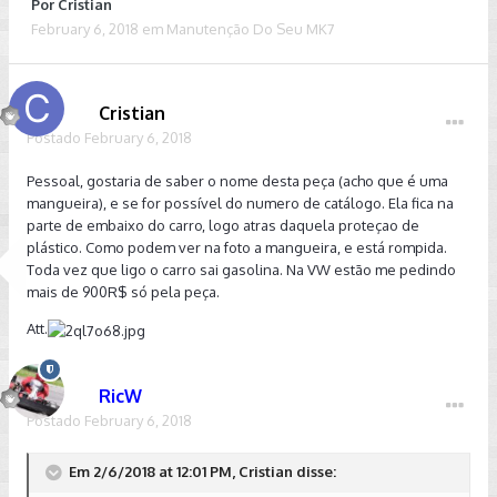
Por
Cristian
February 6, 2018
em
Manutenção Do Seu MK7
Cristian
Postado
February 6, 2018
Pessoal, gostaria de saber o nome desta peça (acho que é uma
mangueira), e se for possível do numero de catálogo. Ela fica na
parte de embaixo do carro, logo atras daquela proteçao de
plástico. Como podem ver na foto a mangueira, e está rompida.
Toda vez que ligo o carro sai gasolina. Na VW estão me pedindo
mais de 900R$ só pela peça.
Att.
RicW
Postado
February 6, 2018
Em 2/6/2018 at 12:01 PM, Cristian disse: