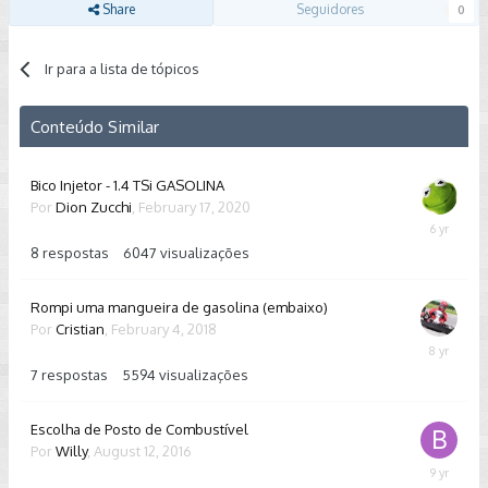
Share
Seguidores
0
Ir para a lista de tópicos
Conteúdo Similar
Bico Injetor - 1.4 TSi GASOLINA
Por
Dion Zucchi
,
February 17, 2020
February
18,
8
respostas
6047
visualizações
2020
Rompi uma mangueira de gasolina (embaixo)
Por
Cristian
,
February 4, 2018
February
6,
7
respostas
5594
visualizações
2018
Escolha de Posto de Combustível
Por
Willy
,
August 12, 2016
August