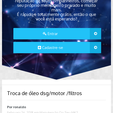
reputação de seus companheiros, começar
seu próprio mensageiro privado e muito
mais.
É rápido e totalmente grátis, então o que
você está esperando?
Entrar
Cadastre-se
Troca de óleo dsg/motor /filtros
Por
ronaldo
February 26, 2018
em
Manutenção Do Seu MK7