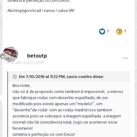
simetria e perfeição só com Deus!
Abs!esp!ypvs!srad ! vanos ! valve lift!
1
1
betoutp
Postado
July 11, 2018
Em 7/10/2018 at 11:22 PM, saulo coelho disse:
Boa noite,
não só é de proposito como tambem é impossivel , a menos
que fabrique rodas com desenho espelhado, de ser
modificado pois existe apenas um "modelo" , um
"desenho"de roda! com as rodas madrid isso tambem
acontece pois se sobrepor a imagem espelhada a imagem
normal não há conicidencia total, logo vai acontecer esse
fenomeno!
simetria e perfeição só com Deus!