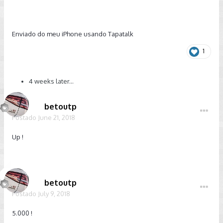
Enviado do meu iPhone usando Tapatalk
1
4 weeks later...
betoutp
Postado
June 21, 2018
Up !
betoutp
Postado
July 9, 2018
5.000 !