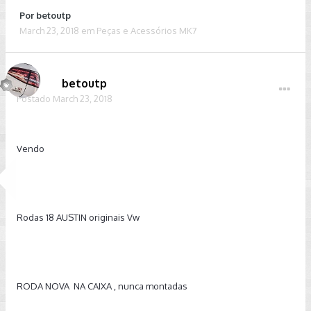
Por
betoutp
March 23, 2018
em
Peças e Acessórios MK7
betoutp
Postado
March 23, 2018
Vendo
Rodas 18 AUSTIN originais Vw
RODA NOVA NA CAIXA , nunca montadas