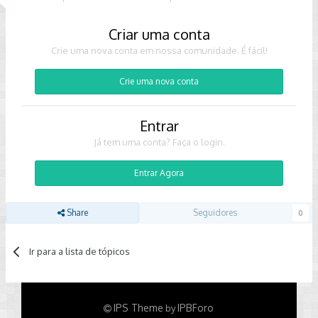
Criar uma conta
Crie uma nova conta em nossa comunidade. É fácil!
Crie uma nova conta
Entrar
Já tem uma conta? Faça o login.
Entrar Agora
Share
Seguidores
0
Ir para a lista de tópicos
IPS Theme
IPBForo
by