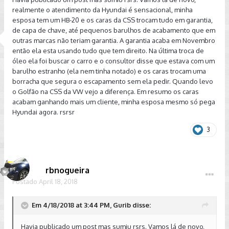
realmente o atendimento da Hyundai é sensacional, minha
esposa tem um HB-20 e os caras da CSS trocam tudo em garantia,
de capa de chave, até pequenos barulhos de acabamento que em
outras marcas não teriam garantia. A garantia acaba em Novembro
então ela esta usando tudo que tem direito. Na última troca de
óleo ela foi buscar o carro e o consultor disse que estava com um
barulho estranho (ela nem tinha notado) e os caras trocam uma
borracha que segura o escapamento sem ela pedir. Quando levo
o Golfão na CSS da VW vejo a diferença. Em resumo os caras
acabam ganhando mais um cliente, minha esposa mesmo só pega
Hyundai agora. rsrsr
3
rbnogueira
Postado
April 18, 2018
Em 4/18/2018 at 3:44 PM, Gurib disse:
Havia publicado um post mas sumiu rsrs. Vamos lá de novo,