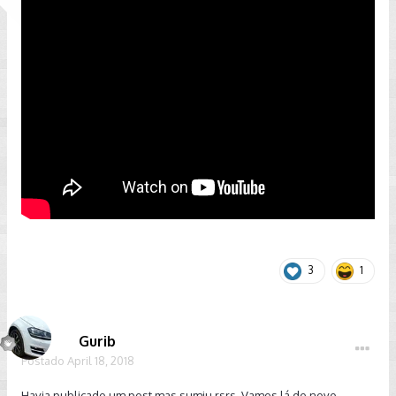
3
1
Gurib
Postado
April 18, 2018
Havia publicado um post mas sumiu rsrs. Vamos lá de novo,