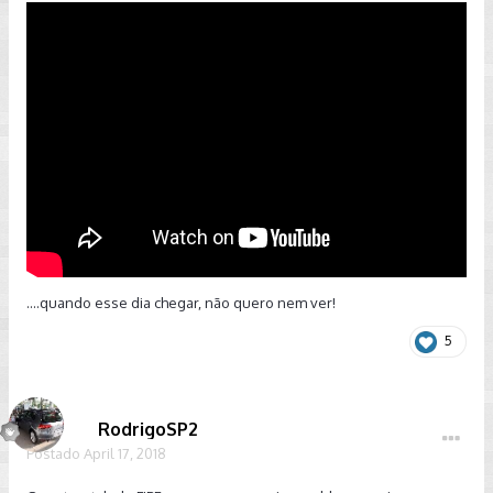
....quando esse dia chegar, não quero nem ver!
5
RodrigoSP2
Postado
April 17, 2018