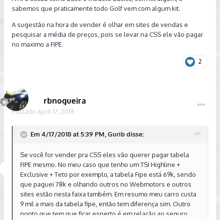
um absurdo considerar que nada disso vale nada e ser
sabemos que praticamente todo Golf vem com algum kit.
obrigado a vende-lo como se fosse um produto básico. As
A sugestão na hora de vender é olhar em sites de vendas e
concessionárias vieram me dizer a tabela FIPE usa um valor
pesquisar a média de preços, pois se levar na CSS ele vão pagar
médio, mas sinceramente não me convenceram.
no maximo a FIPE.
Diante disso, gostaria de saber se vocês tem alguma
referência de qual valores ou percentuais podemos
2
considerar ou cobrar na hora da venda de nossos veículos
para cada pacote baseado nos valores da tabela FIPE.
Abraços
rbnogueira
Postado
April 17, 2018
Em 4/17/2018 at 5:39 PM, Gurib disse:
Se você for vender pra CSS eles vão querer pagar tabela
FIPE mesmo. No meu caso que tenho um TSI Highline +
Exclusive + Teto por exemplo, a tabela Fipe está 69k, sendo
que paguei 78k e olhando outros no Webmotors e outros
sites estão nesta faixa também. Em resumo meu carro custa
9 mil a mais da tabela fipe, então tem diferença sim. Outro
ponto que tem que ficar esperto é em relação ao seguro,