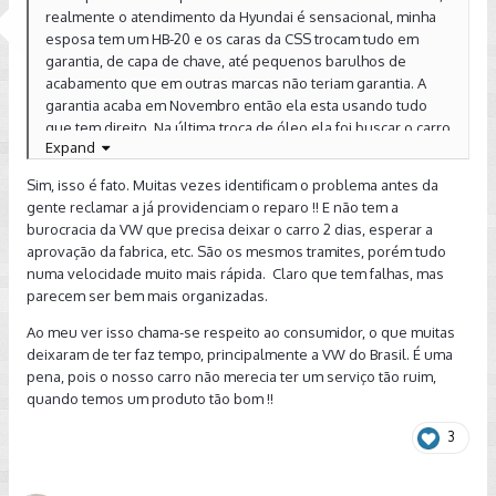
realmente o atendimento da Hyundai é sensacional, minha
esposa tem um HB-20 e os caras da CSS trocam tudo em
garantia, de capa de chave, até pequenos barulhos de
acabamento que em outras marcas não teriam garantia. A
garantia acaba em Novembro então ela esta usando tudo
que tem direito. Na última troca de óleo ela foi buscar o carro
Expand
e o consultor disse que estava com um barulho estranho
(ela nem tinha notado) e os caras trocam uma borracha que
Sim, isso é fato. Muitas vezes identificam o problema antes da
segura o escapamento sem ela pedir. Quando levo o Golfão
gente reclamar a já providenciam o reparo !! E não tem a
na CSS da VW vejo a diferença. Em resumo os caras acabam
burocracia da VW que precisa deixar o carro 2 dias, esperar a
ganhando mais um cliente, minha esposa mesmo só pega
aprovação da fabrica, etc. São os mesmos tramites, porém tudo
Hyundai agora. rsrsr
numa velocidade muito mais rápida. Claro que tem falhas, mas
parecem ser bem mais organizadas.
Ao meu ver isso chama-se respeito ao consumidor, o que muitas
deixaram de ter faz tempo, principalmente a VW do Brasil. É uma
pena, pois o nosso carro não merecia ter um serviço tão ruim,
quando temos um produto tão bom !!
3