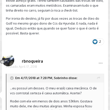
existe almoço grátis. Tenho também saudades das trocas de óleo,
os camaradas eram muitos metódicos. Examinavam tudo o que
tinha direito no carro, seguiam à risca a check-list.
Por ironia do destino, já fiz por duas vezes as trocas de óleo do
Golf no mesmo grupo dono de Ccs da Hyundai. E nada, nada é
igual. Deduzo então que,quando se quer fazer o que é certo é
possível. Basta querer.
2
rbnogueira
Postado
April 17, 2018
Em 4/17/2018 at 7:28 PM, Sobrinho disse:
...eu possuí um desses. O meu era(é) caixa mecânica. O de
vcs com total certeza é caixa automática. Acertei?
Rodei com ele em menos de dois anos 53Kkm. Gostava
muito dele, me deu muitas alegrias. Minha esposa ficou