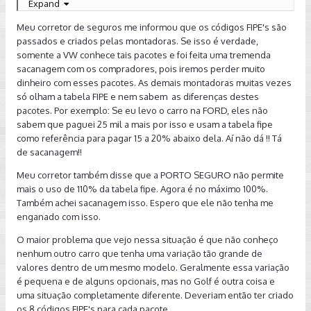
Expand
pois se você fizer baseado em tabela fipe e tiver qualquer
kit vai ter prejuizo em caso de sinistro, neste meu caso
Meu corretor de seguros me informou que os códigos FIPE's são
coloco 110% da tabela FIPE.
passados e criados pelas montadoras. Se isso é verdade,
somente a VW conhece tais pacotes e foi feita uma tremenda
A sugestão na hora de vender é usar em sites de vendas e
sacanagem com os compradores, pois iremos perder muito
pesquisar a média de preços, pois se levar na CSS ele vão
dinheiro com esses pacotes. As demais montadoras muitas vezes
pagar no maximo a FIPE.
só olham a tabela FIPE e nem sabem as diferenças destes
pacotes. Por exemplo: Se eu levo o carro na FORD, eles não
sabem que paguei 25 mil a mais por isso e usam a tabela fipe
como referência para pagar 15 a 20% abaixo dela. Aí não dá !! Tá
de sacanagem!!
Meu corretor também disse que a PORTO SEGURO não permite
mais o uso de 110% da tabela fipe. Agora é no máximo 100%.
Também achei sacanagem isso. Espero que ele não tenha me
enganado com isso.
O maior problema que vejo nessa situação é que não conheço
nenhum outro carro que tenha uma variação tão grande de
valores dentro de um mesmo modelo. Geralmente essa variação
é pequena e de alguns opcionais, mas no Golf é outra coisa e
uma situação completamente diferente. Deveriam então ter criado
os 8 códigos FIPE's para cada pacote.