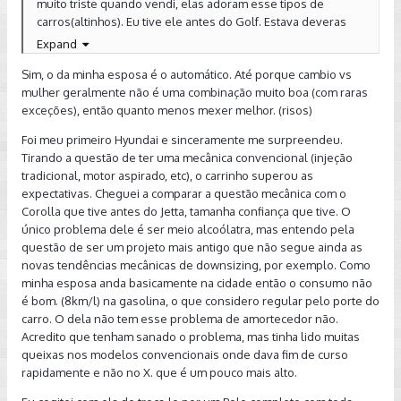
muito triste quando vendi, elas adoram esse tipos de
carros(altinhos). Eu tive ele antes do Golf. Estava deveras
preocupado quanto o silêncio à bordo, na permuta. O X e
Expand
com certeza, todos os HB20 o são. Outra coisa que eu
Sim, o da minha esposa é o automático. Até porque cambio vs
gostava, era aquelas borrachas duplas ao redor do batente
mulher geralmente não é uma combinação muito boa (com raras
da porta e carroceria. Sou gamado até hoje naquele bater
exceções), então quanto menos mexer melhor. (risos)
suave e abafado das portas. Até hoje tenho minhas dúvidas
se o Golf é melhor. Quem sabe igual! Bem, não sei, tenho
Foi meu primeiro Hyundai e sinceramente me surpreendeu.
minhas dúvidas.
Tirando a questão de ter uma mecânica convencional (injeção
tradicional, motor aspirado, etc), o carrinho superou as
E aquelas topadas/batidas de amortecedores.....dando final
expectativas. Cheguei a comparar a questão mecânica com o
de curso....existe até hoje? Isso é fruto da suspensa
Corolla que tive antes do Jetta, tamanha confiança que tive. O
molenga, não existe almoço grátis. Tenho também saudades
único problema dele é ser meio alcoólatra, mas entendo pela
das trocas de óleo, os camaradas eram muitos metódicos.
questão de ser um projeto mais antigo que não segue ainda as
Examinavam tudo o que tinha direito no carro, seguiam à
novas tendências mecânicas de downsizing, por exemplo. Como
risca a check-list.
minha esposa anda basicamente na cidade então o consumo não
Por ironia do destino, já fiz por duas vezes as trocas de óleo
é bom. (8km/l) na gasolina, o que considero regular pelo porte do
do Golf no mesmo grupo dono de Ccs da Hyundai. E nada,
carro. O dela não tem esse problema de amortecedor não.
nada é igual. Deduzo então que,quando se quer fazer o que
Acredito que tenham sanado o problema, mas tinha lido muitas
é certo é possível. Basta querer.
queixas nos modelos convencionais onde dava fim de curso
rapidamente e não no X. que é um pouco mais alto.