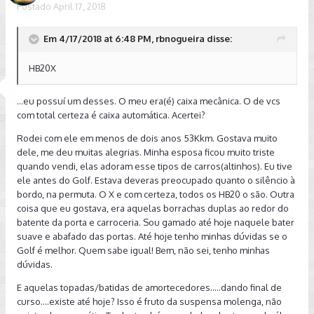
Postado
April 17, 2018
Em 4/17/2018 at 6:48 PM, rbnogueira disse:
HB20X
...eu possuí um desses. O meu era(é) caixa mecânica. O de vcs
com total certeza é caixa automática. Acertei?
Rodei com ele em menos de dois anos 53Kkm. Gostava muito
dele, me deu muitas alegrias. Minha esposa ficou muito triste
quando vendi, elas adoram esse tipos de carros(altinhos). Eu tive
ele antes do Golf. Estava deveras preocupado quanto o silêncio à
bordo, na permuta. O X e com certeza, todos os HB20 o são. Outra
coisa que eu gostava, era aquelas borrachas duplas ao redor do
batente da porta e carroceria. Sou gamado até hoje naquele bater
suave e abafado das portas. Até hoje tenho minhas dúvidas se o
Golf é melhor. Quem sabe igual! Bem, não sei, tenho minhas
dúvidas.
E aquelas topadas/batidas de amortecedores.....dando final de
curso....existe até hoje? Isso é fruto da suspensa molenga, não