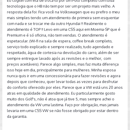
Eu cogitei com ela de troca-lo por um Polo completo com toda
tecnologia que o HB não tem por ser um projeto mais velho. A
resposta dela foi: Fica você na Volkswagen que eu prefiro o meu
mais simples tendo um atendimento de primeira sem esquentar
com nada e se trocar me da outro Hyundai !! Realmente o
atendimento é TOP !! Levo em uma CSS aqui em Moema-SP que é
Premium e é só oficina, não tem vendas. O atendimento é
espetacular. (Wi-fi na sala de espera, coffee break completo,
serviço todo explicado e sempre realizado, tudo agendado e
respeitado, água de cortesia na devolução do carro, além de ser
sempre entregue lavado após as revisões e o melhor, com
preços aceitáveis). Parece algo simples, mas faz muita diferença
isso hoje em dia, principalmente para mulheres. Minha esposa
nunca quis ir em uma concessionária para fazer revisões e agora
depois que conheceu, quer levar todas as vezes para desfrutar
do conforto oferecido por eles. Parece que a VW está uns 20 anos
atras em qualidade de atendimento. Eu particularmente gosto
muito dos Golf's, não é atoa que já tive 5, mas sempre achei o
atendimento da VW uma lastima. Faço por obrigação, mas jamais
levaria em uma CSS VW se não fosse obrigado por estar dentro
da garantia.