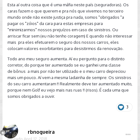
Esta aí outra coisa que é uma máfia neste país (seguradoras). Os
caras fazem o que querem e pra nós que vivemos no terceiro
mundo onde não existe justiça pra nada, somos "obrigados "a
pagar os "zóios" da cara para estas empresas para
"minimizarmos" nossos prejuízos em caso de sinistros. Ou
arriscar ficar sem (eu não tenho coragem) E quando não interessar
mais pra eles efetuarem o seguro dos nossos carros, eles
colocam valores exorbitantes para desistirmos da renovação.
Todo ano meu seguro aumenta. Aí eu pergunto para o distinto
corretor, do porque ter aumentado se eu ganhei uma classe
de bônus a mais por não ter utilizado e o meu carro depreciou
mais um pouco. Aí vem a mesma ladainha de sempre: Os sinistros
do seu carro aumentaram !! Realmente deve ter aumentado muito,
porque nem Golf eu vejo mais nas ruas !! (risos). É cada uma que
somos obrigados a ouvir.
3
rbnogueira
Postado
April 17, 2018