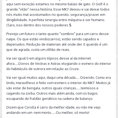
aqui sem exceção estamos no mesmo balaio de gato. O Golf é o
grande "vilão" nessa história. Esse MK7 deixou e vai deixar todos
nós muito mal acostumados no quesito; segurança/prazer em
dirigibilidade. A perfeita sinergia entre máquina e ser humano.
Claro, isso dentro dos nossos poderes $.
Prevejo um futuro o tanto quanto "sombrio" para um carro desse
naipe. Os que estão vindo(carros), estão sendo capados e
depenados. Redução de materiais até onde der. E quando é um
que de agrada, custa um zilhão de reais.
Vai ser igual li em alguns tópicos desse aí da internet
afora.....Donos de Vectras e Astras elogiando o esmero do interior
do habitáculo de outrora em relação ao Cruze.
Vai ser igual muitos aqui, daqui uma década..... Dizendo; Como era
lindo, maravilhoso e feito com esmero o interior do MK7. Muitos já
vão estar de bengala, outros iguais crianças......teimosos e
cagando na zorba. Outros mais além ainda, com os bagos
escapando do fraldão geriátrico na cadeira de balanço.
Dizem que Corolla é carro da melhor idade, eu não me vejo
andando em um nem morto......Ou melhor, só morto!