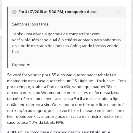
Em 4/17/2018 at 5:30 PM, rbnogueira disse:
Senhores, boa tarde.
Tenho uma dívida e gostaria de compartilhar com
vocês. Alguém sabe qual é o critério adotado para sabermos
o valor de mercado dos nossos Golf quando formos vende-
los?
Digo isso, porque todo mundo baseia-se pela tabela FIPE,
Expand
porém tem uma grande sacanagem nos GOLFs, pois na
tabela FIPE existe somente duas versões "confortline e
Se você for vender pra CSS eles vão querer pagar tabela FIPE
highline", entretanto sabemos que dentro destas duas
mesmo. No meu caso que tenho um TSI Highline + Exclusive + Teto
opções existem 4 pacotes (básico, elegance, exclusive e
por exemplo, a tabela Fipe está 69k, sendo que paguei 78k e
premium) além do teto solar. Ou seja, pode haver uma
olhando outros no Webmotors e outros sites estão nesta faixa
varição de quase 30 mil reais entre o pacote básico e um
também. Em resumo meu carro custa 9 mil a mais da tabela fipe,
premium + teto dentro de uma mesma versão highline.
então tem diferença sim. Outro ponto que tem que ficar esperto é
Entendo que não é justo ter um valor único de uma tabela
em relação ao seguro, pois se você fizer baseado em tabela fipe e
com uma varição de preço tão grande.
tiver qualquer kit vai ter prejuizo em caso de sinistro, neste meu
caso coloco 110% da tabela FIPE.
Tenho conhecimento que ninguém irá pagar os valores que
pagamos nesses opcionais quando zero, mas também acho
A FIPE utiliza como base o modelo básico, sem kit algum, e