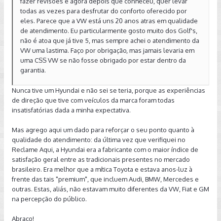
fazer revisões e agora depois que conheceu, quer levar
todas as vezes para desfrutar do conforto oferecido por
eles. Parece que a VW está uns 20 anos atras em qualidade
de atendimento. Eu particularmente gosto muito dos Golf's,
não é atoa que já tive 5, mas sempre achei o atendimento da
VW uma lastima. Faço por obrigação, mas jamais levaria em
uma CSS VW se não fosse obrigado por estar dentro da
garantia.
Nunca tive um Hyundai e não sei se teria, porque as experiências
de direção que tive com veículos da marca foram todas
insatisfatórias dada a minha expectativa.
Mas agrego aqui um dado para reforçar o seu ponto quanto à
qualidade do atendimento: da última vez que verifiquei no
Reclame Aqui, a Hyundai era a fabricante com o maior índice de
satisfação geral entre as tradicionais presentes no mercado
brasileiro. Era melhor que a mítica Toyota e estava anos-luz à
frente das tais "premium", que incluem Audi, BMW, Mercedes e
outras. Estas, aliás, não estavam muito diferentes da VW, Fiat e GM
na percepção do público.
Abraço!