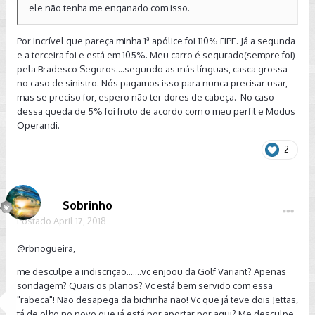
ele não tenha me enganado com isso.
Por incrível que pareça minha 1ª apólice foi 110% FIPE. Já a segunda
e a terceira foi e está em 105%. Meu carro é segurado(sempre foi)
pela Bradesco Seguros....segundo as más línguas, casca grossa
no caso de sinistro. Nós pagamos isso para nunca precisar usar,
mas se preciso for, espero não ter dores de cabeça. No caso
dessa queda de 5% foi fruto de acordo com o meu perfil e Modus
Operandi.
2
Sobrinho
Postado
April 17, 2018
@rbnogueira
,
me desculpe a indiscrição.......vc enjoou da Golf Variant? Apenas
sondagem? Quais os planos? Vc está bem servido com essa
"rabeca"! Não desapega da bichinha não! Vc que já teve dois Jettas,
tá de olho no novo que já está por aportar por aqui? Me desculpe