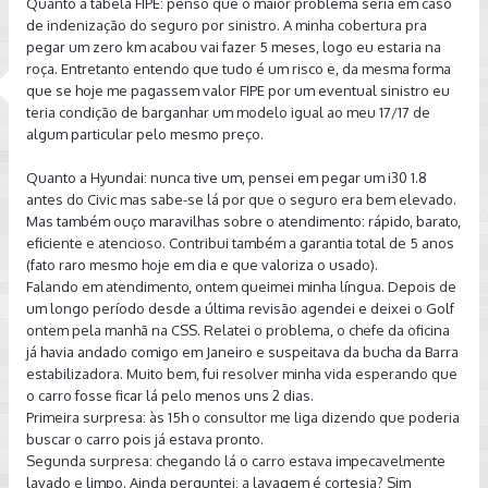
Quanto a tabela FIPE: penso que o maior problema seria em caso
de indenização do seguro por sinistro. A minha cobertura pra
pegar um zero km acabou vai fazer 5 meses, logo eu estaria na
roça. Entretanto entendo que tudo é um risco e, da mesma forma
que se hoje me pagassem valor FIPE por um eventual sinistro eu
teria condição de barganhar um modelo igual ao meu 17/17 de
algum particular pelo mesmo preço.
Quanto a Hyundai: nunca tive um, pensei em pegar um i30 1.8
antes do Civic mas sabe-se lá por que o seguro era bem elevado.
Mas também ouço maravilhas sobre o atendimento: rápido, barato,
eficiente e atencioso. Contribui também a garantia total de 5 anos
(fato raro mesmo hoje em dia e que valoriza o usado).
Falando em atendimento, ontem queimei minha língua. Depois de
um longo período desde a última revisão agendei e deixei o Golf
ontem pela manhã na CSS. Relatei o problema, o chefe da oficina
já havia andado comigo em Janeiro e suspeitava da bucha da Barra
estabilizadora. Muito bem, fui resolver minha vida esperando que
o carro fosse ficar lá pelo menos uns 2 dias.
Primeira surpresa: às 15h o consultor me liga dizendo que poderia
buscar o carro pois já estava pronto.
Segunda surpresa: chegando lá o carro estava impecavelmente
lavado e limpo. Ainda perguntei: a lavagem é cortesia? Sim