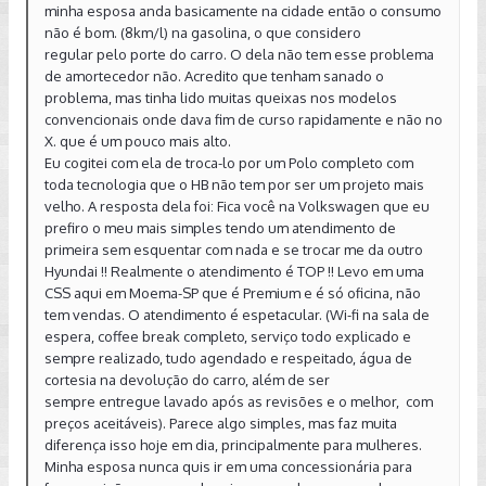
minha esposa anda basicamente na cidade então o consumo
não é bom. (8km/l) na gasolina, o que considero
regular pelo porte do carro. O dela não tem esse problema
de amortecedor não. Acredito que tenham sanado o
problema, mas tinha lido muitas queixas nos modelos
convencionais onde dava fim de curso rapidamente e não no
X. que é um pouco mais alto.
Eu cogitei com ela de troca-lo por um Polo completo com
toda tecnologia que o HB não tem por ser um projeto mais
velho. A resposta dela foi: Fica você na Volkswagen que eu
prefiro o meu mais simples tendo um atendimento de
primeira sem esquentar com nada e se trocar me da outro
Hyundai !! Realmente o atendimento é TOP !! Levo em uma
CSS aqui em Moema-SP que é Premium e é só oficina, não
tem vendas. O atendimento é espetacular. (Wi-fi na sala de
espera, coffee break completo, serviço todo explicado e
sempre realizado, tudo agendado e respeitado, água de
cortesia na devolução do carro, além de ser
sempre entregue lavado após as revisões e o melhor, com
preços aceitáveis). Parece algo simples, mas faz muita
diferença isso hoje em dia, principalmente para mulheres.
Minha esposa nunca quis ir em uma concessionária para