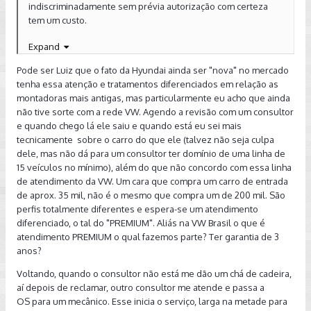
indiscriminadamente sem prévia autorização com certeza
tem um custo.
Acredito que daqui 10 anos quando a Hyundai estiver
Expand
consolidada o processo mudará um pouco.
Pode ser Luiz que o fato da Hyundai ainda ser "nova" no mercado
Lembrando que a CSS não pode ficar com o prejuízo, então o
tenha essa atenção e tratamentos diferenciados em relação as
caminho normal realmente é informar a fábrica e esperar o
montadoras mais antigas, mas particularmente eu acho que ainda
ok para seguir, é um processo chato...é sim com certeza,
não tive sorte com a rede VW. Agendo a revisão com um consultor
porém nesses quase 5 anos de Golf NUNCA me negaram
e quando chego lá ele saiu e quando está eu sei mais
nada na garantia...
tecnicamente sobre o carro do que ele (talvez não seja culpa
Inclusive minha última revisão foi semana passada ( levei o
dele, mas não dá para um consultor ter domínio de uma linha de
carro na terça e a garantia terminaria na sexta seguinte ), me
15 veículos no mínimo), além do que não concordo com essa linha
trocaram os 2 amortecedores da frente e botão start / stop
de atendimento da VW. Um cara que compra um carro de entrada
em garantia. Só pude retirar o carro uma semana depois pois
de aprox. 35 mil, não é o mesmo que compra um de 200 mil. São
tive que esperar as peças chegarem da fábrica e a
perfis totalmente diferentes e espera-se um atendimento
consultora me sugeriu para não tirar o carro da CSS pois
diferenciado, o tal do "PREMIUM". Aliás na VW Brasil o que é
tecnicamente a garantia acabaria no meio tempo e a fábrica
atendimento PREMIUM o qual fazemos parte? Ter garantia de 3
poderia questionar. Achei melhor deixar o carro porém tudo
anos?
na faixa.
Voltando, quando o consultor não está me dão um chá de cadeira,
Sinceramente não me sinto prejudicado em nenhum
aí depois de reclamar, outro consultor me atende e passa a
momento com o atendimento da VW, existem melhores?
OS para um mecânico. Esse inicia o serviço, larga na metade para
Sem dúvida, porém não classifico como ruim.