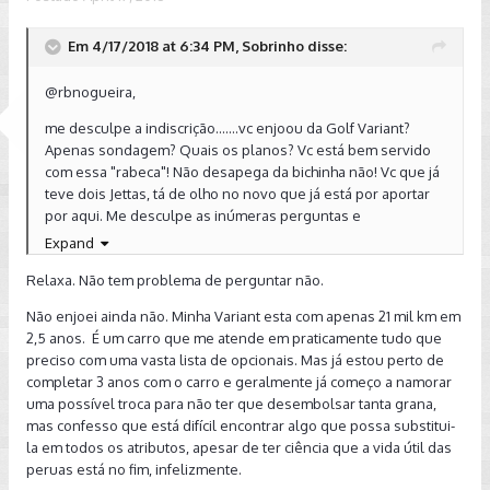
Em 4/17/2018 at 6:34 PM, Sobrinho disse:
@rbnogueira,
me desculpe a indiscrição.......vc enjoou da Golf Variant?
Apenas sondagem? Quais os planos? Vc está bem servido
com essa "rabeca"! Não desapega da bichinha não! Vc que já
teve dois Jettas, tá de olho no novo que já está por aportar
por aqui. Me desculpe as inúmeras perguntas e
curiosidades.....é que "um" amigo meu, mandou perguntar.
Expand
Abraçaço.
Relaxa. Não tem problema de perguntar não.
Não enjoei ainda não. Minha Variant esta com apenas 21 mil km em
2,5 anos. É um carro que me atende em praticamente tudo que
preciso com uma vasta lista de opcionais. Mas já estou perto de
completar 3 anos com o carro e geralmente já começo a namorar
uma possível troca para não ter que desembolsar tanta grana,
mas confesso que está difícil encontrar algo que possa substitui-
la em todos os atributos, apesar de ter ciência que a vida útil das
peruas está no fim, infelizmente.