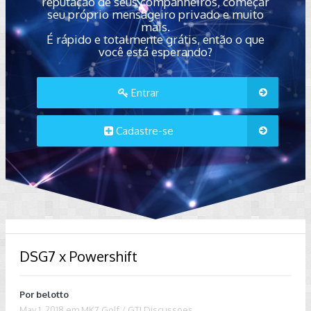
reputação de seus companheiros, começar
seu próprio mensageiro privado e muito
mais.
É rápido e totalmente grátis, então o que
você está esperando?
Entrar
Cadastre-se
DSG7 x Powershift
Por
belotto
May 1, 2018
em
MK7 Golf / GTI Discussoes