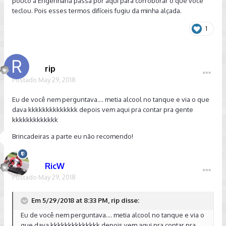
pouco a Engenharia passa por aqui para corroborar o que você
cabeça como a lambda resolveria o ponto estequiométrico,
teclou. Pois esses termos difíceis fugiu da minha alçada.
até porque estamos falando de água nessa composição
também.
1
Enviado do meu iPhone 8 usando Tapatalk
rip
Postado
May 29, 2018
Eu de você nem perguntava.... metia alcool no tanque e via o que
dava kkkkkkkkkkkkkk depois vem aqui pra contar pra gente
kkkkkkkkkkkkk
Brincadeiras a parte eu não recomendo!
RicW
Postado
May 29, 2018
Em 5/29/2018 at 8:33 PM, rip disse:
Eu de você nem perguntava.... metia alcool no tanque e via o
que dava kkkkkkkkkkkkkk depois vem aqui pra contar pra