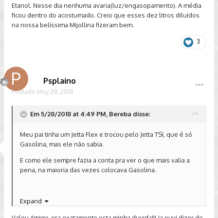
Etanol. Nesse dia nenhuma avaria(luz/engasopamento). A média
ficou dentro do acostumado. Creio que esses dez litros diluídos
na nossa belíssima Mijollina fizeram bem.
3
Psplaino
Postado
May 28, 2018
Em 5/28/2018 at 4:49 PM, Bereba disse:
Meu pai tinha um Jetta Flex e trocou pelo Jetta TSI, que é só
Gasolina, mas ele não sabia.
E como ele sempre fazia a conta pra ver o que mais valia a
pena, na maioria das vezes colocava Gasolina.
Expand
Valeu Amigo, era exatamente esta minha duvida!!! Ja ouvi dizer de