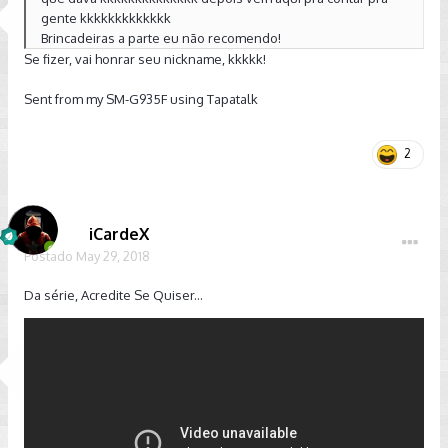
gente kkkkkkkkkkkkk
Brincadeiras a parte eu não recomendo!
Se fizer, vai honrar seu nickname, kkkkk!
Sent from my SM-G935F using Tapatalk
2
iCardeX
Postado
May 29, 2018
Da série, Acredite Se Quiser...