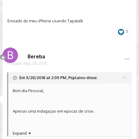
Enviado do meu iPhone usando Tapatalk
1
Bereba
Postado
May 28, 2018
Em 5/28/2018 at 2:05 PM, Psplaino disse:
Bom dia Pessoal,
Apenas uma indagaçao em epocas de crise.
Alguem ja utilizou Etanol no TSi
NÃO
flex?
Expand