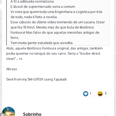
A 51 a aditivada normalzona.
E álcool de supermercado seria a comum
Vc nota que quem toda uma Engenharia e Logística por trás
de tudo, nada é feito a revelia.
Esse caboclo do último vídeo tremendo de um sacana. Dizer
que fez 10 Km/l. Mentiu mas do que bula de Biotônico
Fontoura! Mas falso do que aquelas mesinhas antigas de
ferro.
Tem muita gente estudada que acredita.
Aliás, aquele Biotônico Fontoura original, das antigas, também
podia queimar no tanque do seu carro. Seria o "koube direct
clean"... rs
Abraço
Sent from my SM-G935F using Tapatalk
1
3
Sobrinho