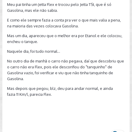
Meu pai tinha um Jetta Flex e trocou pelo Jetta TSI, que é só
Gasolina, mas ele não sabia.
Pergunto isso, pois minha esposa tem uma Captiva 2014 que
no hemisferio norte era vendida como FLEX E85. No forum da
E como ele sempre fazia a conta pra ver o que mais valia a pena,
Captiva ja li de alguns proprietarios que abasteram com
na maioria das vezes colocava Gasolina.
etanol e não tiveram qualquer problema, pelo menos no
Mas um dia, apareceu que o melhor era por Etanol e ele colocou,
curto/medio prazo.
encheu o tanque.
Naquele dia, foi tudo normal...
Normalmente veiculos com injeçao direta funcionam sem
No outro dia de manhã o carro não pegava, daí que descobriu que
problemas com Etanol, mas alguem aqui ja abasteceu com
o carro não era Flex, pois ele desconfiou do "tanquinho" de
Etanol?
Gasolina vazio, foi verificar e viu que não tinha tanquinho de
Gasolina.
Mas depois que pegou, blz, deu para andar normal, e ainda
fazia 11 Km/l, parecia Flex.