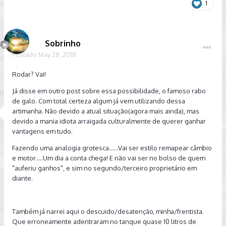
1
De repente em uma emergencia, sera que a injeção
eletronica ficaria maluca ou funcionaria sem problemas?
Sobrinho
Postado
May 28, 2018
Rodar? Vai!
Já disse em outro post sobre essa possibilidade, o famoso rabo
de galo. Com total certeza algum já vem utilizando dessa
artimanha. Não devido a atual situação(agora mais ainda), mas
devido a mania idiota arraigada culturalmente de querer ganhar
vantagens em tudo.
Fazendo uma analogia grotesca......Vai ser estilo remapear câmbio
e motor.....Um dia a conta chega! E não vai ser no bolso de quem
"auferiu ganhos", e sim no segundo/terceiro proprietário em
diante.
Também já narrei aqui o descuido/desatenção, minha/frentista.
Que erroneamente adentraram no tanque quase 10 litros de