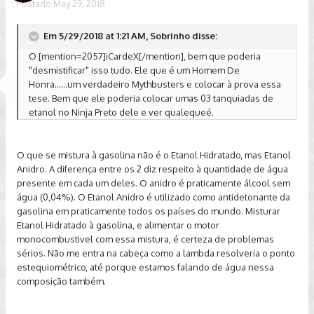
Postado
May 29, 2018
Em 5/29/2018 at 1:21 AM, Sobrinho disse:
O [mention=2057]iCardeX[/mention], bem que poderia
"desmistificar" isso tudo. Ele que é um Homem De
Honra......um verdadeiro Mythbusters e colocar à prova essa
tese. Bem que ele poderia colocar umas 03 tanquiadas de
etanol no Ninja Preto dele e ver qualequeé.
O que se mistura à gasolina não é o Etanol Hidratado, mas Etanol
Anidro. A diferença entre os 2 diz respeito à quantidade de água
presente em cada um deles. O anidro é praticamente álcool sem
água (0,04%). O Etanol Anidro é utilizado como antidetonante da
gasolina em praticamente todos os países do mundo. Misturar
Etanol Hidratado à gasolina, e alimentar o motor
monocombustivel com essa mistura, é certeza de problemas
sérios. Não me entra na cabeça como a lambda resolveria o ponto
estequiométrico, até porque estamos falando de água nessa
composição também.