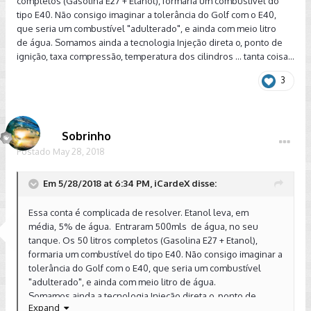
completos (Gasolina E27 + Etanol), formaria um combustível do
tipo E40. Não consigo imaginar a tolerância do Golf com o E40,
que seria um combustível "adulterado", e ainda com meio litro
de água. Somamos ainda a tecnologia Injeção direta o, ponto de
Também já narrei aqui o descuido/desatenção,
ignição, taxa compressão, temperatura dos cilindros ... tanta coisa...
minha/frentista. Que erroneamente adentraram no tanque
quase 10 litros de Etanol. Nesse dia nenhuma
3
avaria(luz/engasopamento). A média ficou dentro do
acostumado. Creio que esses dez litros diluídos na nossa
belíssima Mijollina fizeram bem.
Sobrinho
Postado
May 28, 2018
Em 5/28/2018 at 6:34 PM, iCardeX disse:
Essa conta é complicada de resolver. Etanol leva, em
média, 5% de água. Entraram 500mls de água, no seu
tanque. Os 50 litros completos (Gasolina E27 + Etanol),
formaria um combustível do tipo E40. Não consigo imaginar a
tolerância do Golf com o E40, que seria um combustível
"adulterado", e ainda com meio litro de água.
Somamos ainda a tecnologia Injeção direta o, ponto de
Expand
ignição, taxa compressão, temperatura dos cilindros ... tanta