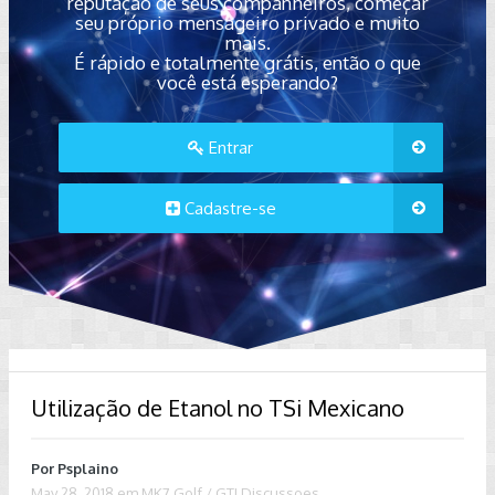
reputação de seus companheiros, começar
seu próprio mensageiro privado e muito
mais.
É rápido e totalmente grátis, então o que
você está esperando?
Entrar
Cadastre-se
Utilização de Etanol no TSi Mexicano
Por
Psplaino
May 28, 2018
em
MK7 Golf / GTI Discussoes