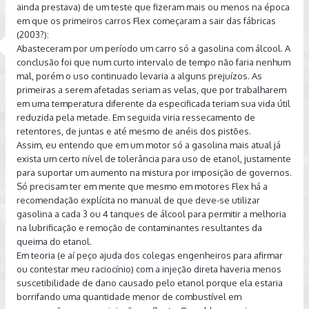
ainda prestava) de um teste que fizeram mais ou menos na época
em que os primeiros carros Flex começaram a sair das fábricas
(2003?):
Abasteceram por um período um carro só a gasolina com álcool. A
conclusão foi que num curto intervalo de tempo não faria nenhum
mal, porém o uso continuado levaria a alguns prejuízos. As
primeiras a serem afetadas seriam as velas, que por trabalharem
em uma temperatura diferente da especificada teriam sua vida útil
reduzida pela metade. Em seguida viria ressecamento de
retentores, de juntas e até mesmo de anéis dos pistões.
Assim, eu entendo que em um motor só a gasolina mais atual já
exista um certo nível de tolerância para uso de etanol, justamente
para suportar um aumento na mistura por imposição de governos.
Só precisam ter em mente que mesmo em motores Flex há a
recomendação explícita no manual de que deve-se utilizar
gasolina a cada 3 ou 4 tanques de álcool para permitir a melhoria
na lubrificação e remoção de contaminantes resultantes da
queima do etanol.
Em teoria (e aí peço ajuda dos colegas engenheiros para afirmar
ou contestar meu raciocínio) com a injeção direta haveria menos
suscetibilidade de dano causado pelo etanol porque ela estaria
borrifando uma quantidade menor de combustível em