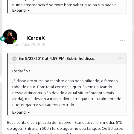
numa emergencia é sempre bom saber que na rua nao vai
Expand
ficar!!!!
iCardeX
Postado
May 28, 2018
Em 5/28/2018 at 4:59 PM, Sobrinho disse:
Rodar? Vai!
Já disse em outro post sobre essa possibilidade, o famoso
rabo de galo. Com total certeza algum já vem utilizando
dessa artimanha. Não devido a atual situação(agora mais
ainda), mas devido a mania idiota arraigada culturalmente de
querer ganhar vantagens em tudo.
Expand
Fazendo uma analogia grotesca......Vai ser estilo remapear
câmbio e motor.....Um dia a conta chega! E não vai ser no
Essa conta é complicada de resolver. Etanol leva, em média, 5%
bolso de quem "auferiu ganhos", e sim no segundo/terceiro
de água. Entraram 500mls de água, no seu tanque. Os 50 litros
proprietário em diante.