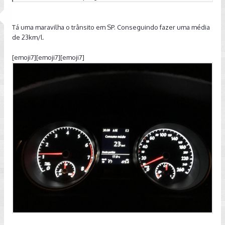
Tá uma maravilha o trânsito em SP. Conseguindo fazer uma média
de 23km/l.
[emoji7][emoji7][emoji7]