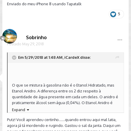
Enviado do meu iPhone 8 usando Tapatalk
5
Sobrinho
Postado
May 29, 2018
Em 5/29/2018 at 1:48 AM, iCardeX disse:
O que se mistura à gasolina não é o Etanol Hidratado, mas
Etanol Anidro. A diferença entre os 2 diz respeito à
quantidade de água presente em cada um deles. O anidro é
praticamente álcool sem água (0,04%). O Etanol Anidro é
utilizado como antidetonante da gasolina em praticamente
Expand
todos os países do mundo. Misturar Etanol Hidratado à
Putz! Você aprendeu certinho.......quando entrou aqui mal latia,
gasolina, e alimentar o motor monocombustivel com essa
agora já tá mordendo e rugindo. Gastou o sal da janta. Daqui um
mistura, é certeza de problemas sérios. Não me entra na