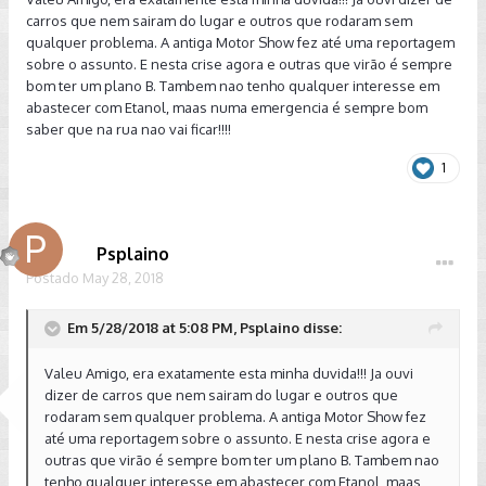
carros que nem sairam do lugar e outros que rodaram sem
qualquer problema. A antiga Motor Show fez até uma reportagem
sobre o assunto. E nesta crise agora e outras que virão é sempre
bom ter um plano B. Tambem nao tenho qualquer interesse em
abastecer com Etanol, maas numa emergencia é sempre bom
saber que na rua nao vai ficar!!!!
Mas um dia, apareceu que o melhor era por Etanol e ele
1
colocou, encheu o tanque.
Naquele dia, foi tudo normal...
Psplaino
No outro dia de manhã o carro não pegava, daí que
Postado
May 28, 2018
descobriu que o carro não era Flex, pois ele desconfiou do
"tanquinho" de Gasolina vazio, foi verificar e viu que não
tinha tanquinho de Gasolina.
Em 5/28/2018 at 5:08 PM, Psplaino disse:
Mas depois que pegou, blz, deu para andar normal, e ainda
Valeu Amigo, era exatamente esta minha duvida!!! Ja ouvi
fazia 11 Km/l, parecia Flex.
dizer de carros que nem sairam do lugar e outros que
rodaram sem qualquer problema. A antiga Motor Show fez
até uma reportagem sobre o assunto. E nesta crise agora e
outras que virão é sempre bom ter um plano B. Tambem nao
tenho qualquer interesse em abastecer com Etanol, maas