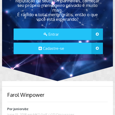
reputação de seus companheiros, começar
seu próprio mensageiro privado e muito
mais.
É rápido e totalmente grátis, então o que
você está esperando?
Entrar
Cadastre-se
Farol Winpower
Por
juniorubz
June 15, 2018
em
MK7 Golf / GTI Discussoes