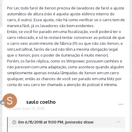
Por Lei, todo farol de Xenon precisa de lavadores de farol e ajuste
automático de altura (não é aquele ajuste elétrico interno do
carro, é outro). Esse ajuste, não há como verificar se o carro tem de
maneira fácil. já os lavadores são bem evidentes.
Então, se você for parado em uma fiscalização, você poderá ter o
carro rebocado, e só te restará tentar convencer ao policial de que
o carro veio assim mesmo de fábrica (!!!) ou que não são Xenon, e
sim Led (afinal, faróis de Led não têm a mesma obrigação legal
que o Xenon, pois o poder de iluminação é muito menor).
Porém, os faróis réplica, como os Winpower, possuem canhões e
não parecem com uma adaptação, como acontece quando alguém
simplesmente apenas instala lâmpadas de Xenon em um carro
qualquer, então as chances de você ser parado em uma blitz por
conta do seu carro ter chamado a atenção do policial é mínima.
saulo coelho
Postado
June 19, 2018
Em 6/15/2018 at 11:00 PM, juniorubz disse: