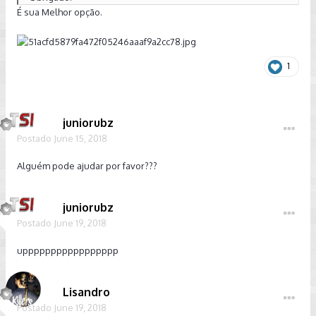
É sua Melhor opção.
1
juniorubz
Postado
June 15, 2018
Alguém pode ajudar por favor???
juniorubz
Postado
June 19, 2018
uppppppppppppppppp
Lisandro
Postado
June 19, 2018