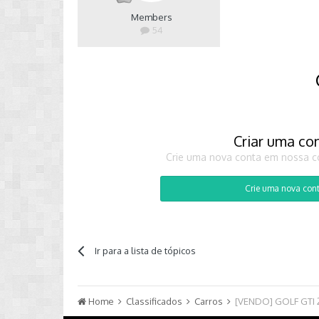
Members
54
Criar uma co
Crie uma nova conta em nossa co
Crie uma nova con
Ir para a lista de tópicos
Home
Classificados
Carros