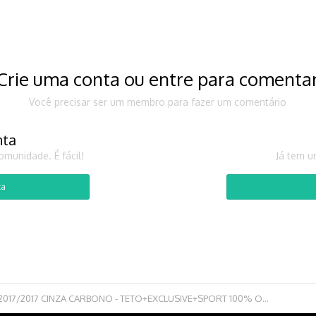
Crie uma conta ou entre para comenta
Você precisar ser um membro para fazer um comentário
nta
munidade. É fácil!
Já tem u
ta
[VENDO] GOLF GTI 2017/2017 CINZA CARBONO - TETO+EXCLUSIVE+SPORT 100% ORIGINAL no RS