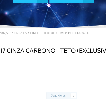
[VENDO] GOLF GTI 2017/2017 CINZA CARBONO - TETO+EXCLUSIVE+SPORT 100% ORIGINAL no RS
2017 CINZA CARBONO - TETO+EXCLUSI
Seguidores
0