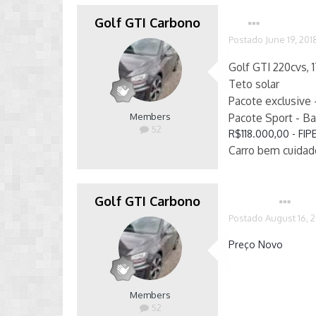
Golf GTI Carbono
Postado
June 19, 201
Golf GTI 220cvs, 1
Teto solar
Pacote exclusive 
Members
Pacote Sport - Ba
52
R$118.000,00 - FIP
Carro bem cuidad
Golf GTI Carbono
Autor
Postado
August 16, 
Preço Novo
Members
52