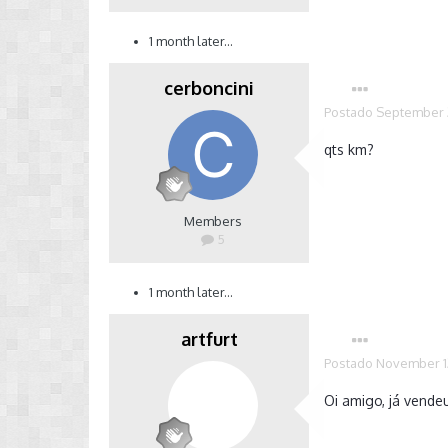
1 month later...
cerboncini
Postado
September 
qts km?
Members
5
1 month later...
artfurt
Postado
November 1
Oi amigo, já vend