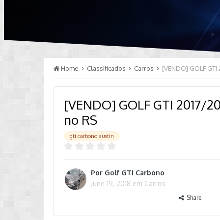
Home
Classificados
Carros
[VENDO] GOLF GTI 2017/
no RS
gti carbono austin
Por
Golf GTI Carbono
June 19, 2018
em
Carros
Share