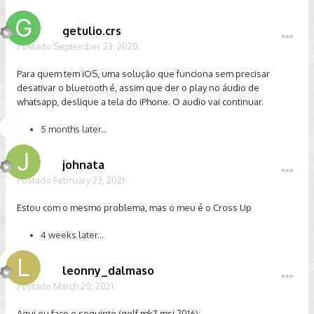
getulio.crs
Postado
September 23, 2020
Para quem tem iOS, uma solução que funciona sem precisar
desativar o bluetooth é, assim que der o play no áudio de
whatsapp, deslique a tela do iPhone. O audio vai continuar.
5 months later...
johnata
Postado
February 23, 2021
Estou com o mesmo problema, mas o meu é o Cross Up
4 weeks later...
leonny_dalmaso
Postado
March 20, 2021
Aqui eu faço o seguinte (golf mk7 msi 2016):