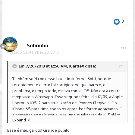
3
Sobrinho
Postado
September 20, 2018
Em 9/20/2018 at 12:50 AM, iCardeX disse:
Também sofri com esse bug. Um inferno! Sofri, porque
recentemente o erro foi corrigido. Ao que parece, o
problema, o tempo todo, estava com o IOS. Não era a central,
tampouco o Whatsapp. Essa segunda,feira, dia 17/09, a Apple
liberou o iOS 12 para atualização de iPhones Elegíveis. Do
iPhone 5S para cima, todos os aparelhos foram agraciados. É
a primeira vez na história, que uma atualização do iOS além
Expand
de resolver uma série pequenos bugs, de quebra, deu um
UP na performance
geral do sistema. Quase que
Esse é meu garoto! Grande pupilo.
inacreditável.