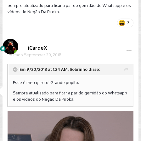
Sempre atualizado para ficar a par do gemidão do Whatsapp e os
Enfim, para resolveremm façam imediatamente o update do
vídeos do Negão Da Piroka.
iOS, para a versão 12. Vale a pena!
2
Em virtude da quantidade enorme de aparelhos que farão o
descarregamento do novo iOS 12, a notificação interna de
atualização não deve ser sair com menos 1 mês. Mas você
pode seguir manualmente, com esse passos:
iCardeX
1 -
Plugue seu iPhone ao carregador e estabeleça a conexão
Postado
September 20, 2018
WIFI.
Em 9/20/2018 at 1:24 AM, Sobrinho disse:
2 -
Toque em Definições > Geral > Atualização de software.
3 -
Toque em
Descarregar e instalar.
Esse é meu garoto! Grande pupilo.
O resto é praticamente automático.
Sempre atualizado para ficar a par do gemidão do Whatsapp
e os vídeos do Negão Da Piroka.