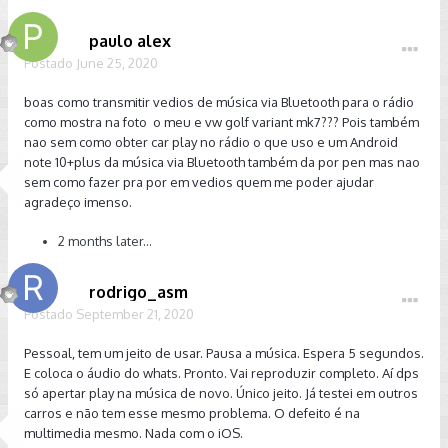
paulo alex
Postado
June 25, 2020
boas como transmitir vedios de música via Bluetooth para o rádio
como mostra na foto o meu e vw golf variant mk7??? Pois também
nao sem como obter car play no rádio o que uso e um Android
note 10+plus da música via Bluetooth também da por pen mas nao
sem como fazer pra por em vedios quem me poder ajudar
agradeço imenso.
2 months later...
rodrigo_asm
Postado
September 21, 2020
Pessoal, tem um jeito de usar. Pausa a música. Espera 5 segundos.
E coloca o áudio do whats. Pronto. Vai reproduzir completo. Aí dps
só apertar play na música de novo. Único jeito. Já testei em outros
carros e não tem esse mesmo problema. O defeito é na
multimedia mesmo. Nada com o iOS.