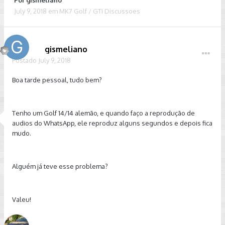
Por
gismeliano
July 9, 2018
em
MK7 Golf / GTI Discussoes
gismeliano
Postado
July 9, 2018
Boa tarde pessoal, tudo bem?
Tenho um Golf 14/14 alemão, e quando faço a reprodução de
audios do WhatsApp, ele reproduz alguns segundos e depois fica
mudo.
Alguém já teve esse problema?
Valeu!