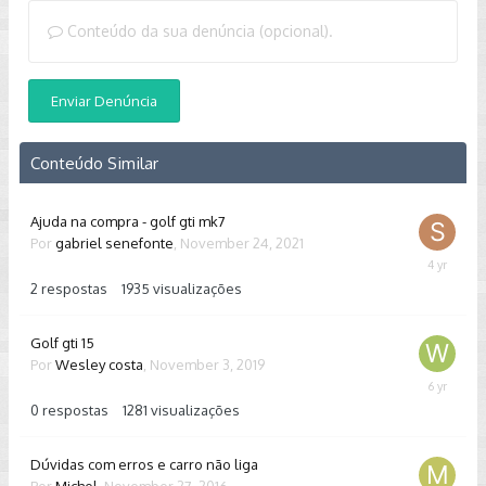
Conteúdo da sua denúncia (opcional).
Enviar Denúncia
Conteúdo Similar
Ajuda na compra - golf gti mk7
Por
gabriel senefonte
,
November 24, 2021
Novembe
24,
2
respostas
1935
visualizações
2021
Golf gti 15
Por
Wesley costa
,
November 3, 2019
Novembe
3,
0
respostas
1281
visualizações
2019
Dúvidas com erros e carro não liga